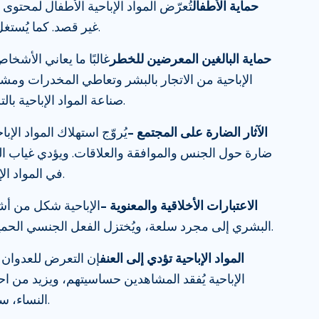
حماية الأطفال
تُعرّض المواد الإباحية الأطفال لمحتو
غير قصد. كما يُستغل الأطفال لإنتاج مواد إباحية.
حماية البالغين المعرضين للخطر
غالبًا ما يعاني الأشخ
الإباحية من الاتجار بالبشر وتعاطي المخدرات ومش
صناعة المواد الإباحية بالتلاعب بالممثلين واستغلالهم.
الآثار الضارة على المجتمع –
يُروّج استهلاك المواد الإب
ضارة حول الجنس والموافقة والعلاقات. ويؤدي غياب ال
في المواد الإباحية إلى العزلة الاجتماعية.
الاعتبارات الأخلاقية والمعنوية –
الإباحية شكل من أشك
البشري إلى مجرد سلعة، ويُختزل الفعل الجنسي الحميم إلى مجرد تسلية جسدية.
المواد الإباحية تؤدي إلى العنف
إن التعرض للعدوان 
الإباحية يُفقد المشاهدين حساسيتهم، ويزيد من اح
النساء، سواءً على الإنترنت أو خارجه.