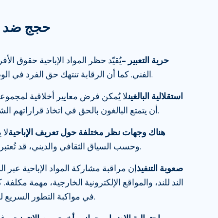
5 حجج ضد ح
حرية التعبير –
يُقيّد حظر المواد الإباحية حقوق الأفر
الفني. كما أن الرقابة تنتهك حق الفرد في الوصول إلى المحتوى القانوني.
استقلالية البالغين
لا يُمكن فرض معايير أخلاقية لمجموع
أن يتمتع البالغون بالحق في اتخاذ قراراتهم الشخصية بشأن المواد الإباحية.
هناك وجهات نظر مختلفة حول تعريف الإباحية
لا 
وحسب السياق الثقافي والديني، قد تُعتبر المادة نفسها فنًا أو فاحشة.
صعوبة التنفيذ
إن مراقبة مشاركة المواد الإباحية عبر
الند للند، والمواقع الإلكترونية الخارجية، مهمة مكلفة. 
في مواكبة التطور السريع للمواد الإباحية على الإنترنت.