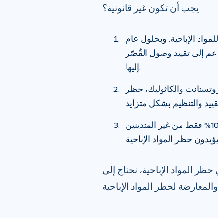
يجب أن تكون غير قانونية؟
ا كاملًا للمواد الإباحية. وبحلول عام
امل سوى ٢٨٪، وتحوّل الدعم إلى تقييد وصول القُصّر
إليها.
بروتستانت والكاثوليك، حظر
النساء أكثر تأييدًا لحظر المواد الإباحية تمامًا من الرجال. 10% فقط من غير المتدينين
ظر المواد الإباحية، نحتاج إلى