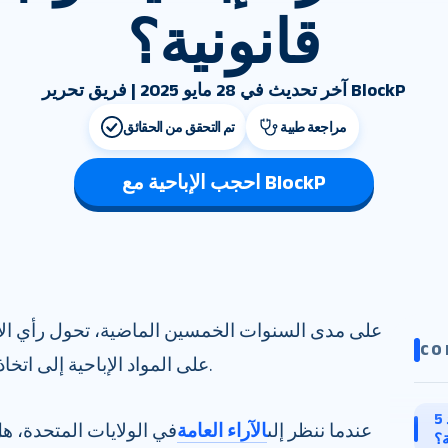
قانونية؟
آخر تحديث في 28 مايو 2025 | فريق تحرير BlockP
مراجعة طبية
تم التحقق من الحقائق
احجب الإباحية مع BlockP
على مدى السنوات الخمسين الماضية، تحول رأي الأ
CO
على المواد الإباحية إلى اتخاذ تدابير أكثر دقة للتنظيم والتقييد.
5 أسباب لماذا يجب حظر المواد
عندما ننظر إلى
الآراء العامة
في الولايات المتحدة، ه
ة؟