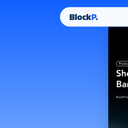
Block
P
.