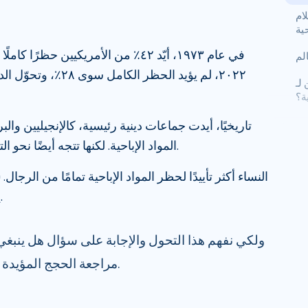
لام
حية
في عام ١٩٧٣، أيّد ٤٢٪ من الأمريكيين حظرً
الم
٢٠٢٢، لم يؤيد الحظر الك
اعدك في
ة؟
تاريخيًا، أيدت جماعات دينية رئيسية، كالإنجيليين وال
المواد الإباحية. لكنها تتجه أيضًا نحو التقييد والتنظيم بشكل متزايد.
يؤيدون حظر المواد الإباحية.
ولكي نفهم هذا التحول والإجابة على سؤال هل ينبغي ح
مراجعة الحجج المؤيدة والمعارضة لحظر المواد الإباحية.