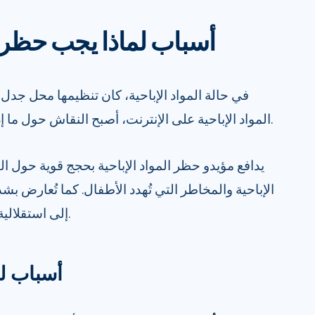
5 أسباب لماذا يجب حظر ا
في حالة المواد الإباحية، كان تنظيمها محل جدل
المواد الإباحية على الإنترنت، أصبح النقاش حول ما إذا كان ينبغي تجريمها أكثر إلحاحًا.
يدافع مؤيدو حظر المواد الإباحية بحجج قوية حول الط
الإباحية والمخاطر التي تُهدد الأطفال. كما تُعارض بش
إلى استقلالية الأفراد وتحديات تطبيق القانون.
5 أسباب ل