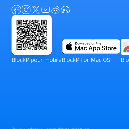
BlockP pour mobile
BlockP for Mac OS
Bl