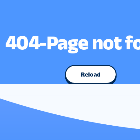
Block
P
.
404-Page not f
Pr
Comme
Reload