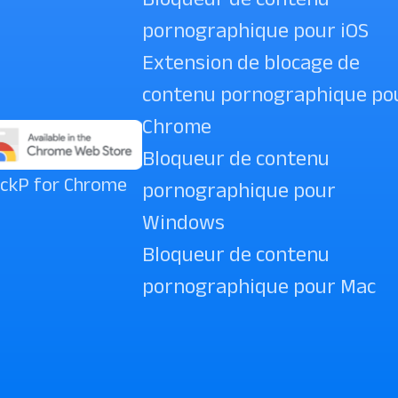
pornographique pour iOS
Extension de blocage de
contenu pornographique po
Chrome
Bloqueur de contenu
ockP for Chrome
pornographique pour
Windows
Bloqueur de contenu
pornographique pour Mac