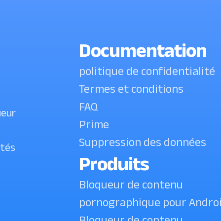
Documentation
politique de confidentialité
Termes et conditions
FAQ
ueur
Prime
Suppression des données
ités
Produits
Bloqueur de contenu
pornographique pour Andro
Bloqueur de contenu