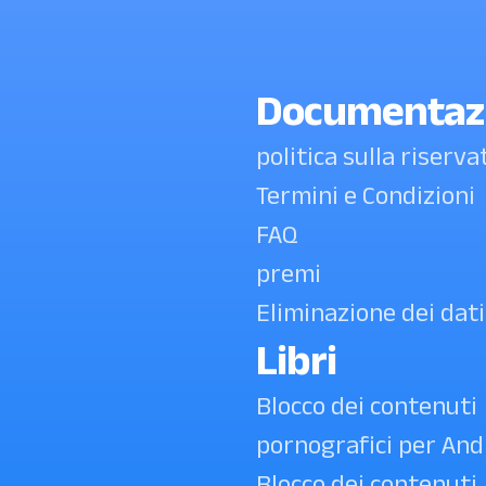
Documentaz
politica sulla riserv
Termini e Condizioni
FAQ
premi
Eliminazione dei dati
Libri
Blocco dei contenuti
pornografici per And
Blocco dei contenuti