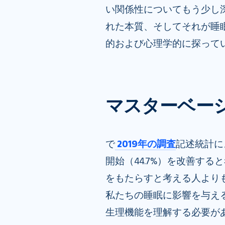
い関係性についてもう少し
れた本質、そしてそれが睡
的および心理学的に探って
マスターベー
で
2019年の調査
記述統計に
開始（44.7%）を改善す
をもたらすと考える人より
私たちの睡眠に影響を与え
生理機能を理解する必要が