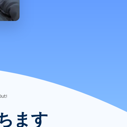
ut!
ちます