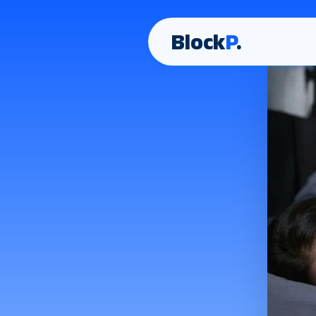
Block
P
.