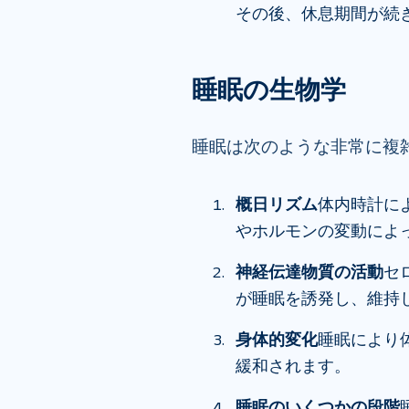
その後、休息期間が続
睡眠の生物学
睡眠は次のような非常に複
概日リズム
体内時計に
やホルモンの変動によ
神経伝達物質の活動
セ
が睡眠を誘発し、維持
身体的変化
睡眠により
緩和されます。
睡眠のいくつかの段階