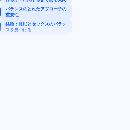
バランスのとれたアプローチの
オナニーをすると眠れるよ
重要性
うになりますか?
結論：睡眠とセックスのバラン
射精するとなぜ疲れるので
スを見つける
しょうか?
マスターベーションは不眠
症の原因になりますか?
自慰行為をした後、どれく
らいで寝てもいいですか?
毎晩寝る前に自慰行為をす
るのは間違っているでしょ
うか?
マスターベーションは睡眠
薬の代わりになるか？
マスターベーションは睡眠
の質に影響しますか?