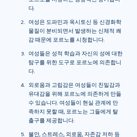
다.
여성은 도파민과 옥시토신 등 신경화학
물질이 분비되면서 발생하는 신체적 쾌
감 때문에 포르노를 시청합니다.
여성들은 성적 학습과 자신의 성에 대한
탐구를 위한 도구로 포르노에 의존합니
다.
외로움과 고립감은 여성들이 친밀감과
유대감을 위해 포르노에 의존하게 만들
수 있습니다. 여성들이 현실 관계에 만
족하지 못할 때, 포르노는 그들에게 탈
출구를 제공합니다.
불안, 스트레스, 외로움, 자존감 저하 등