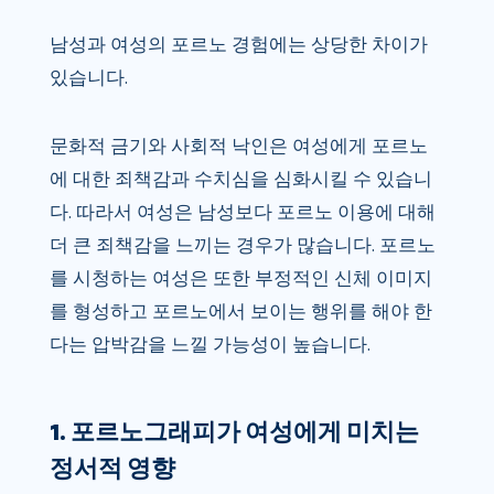
남성과 여성의 포르노 경험에는 상당한 차이가
있습니다.
문화적 금기와 사회적 낙인은 여성에게 포르노
에 대한 죄책감과 수치심을 심화시킬 수 있습니
다. 따라서 여성은 남성보다 포르노 이용에 대해
더 큰 죄책감을 느끼는 경우가 많습니다. 포르노
를 시청하는 여성은 또한 부정적인 신체 이미지
를 형성하고 포르노에서 보이는 행위를 해야 한
다는 압박감을 느낄 가능성이 높습니다.
1. 포르노그래피가 여성에게 미치는
정서적 영향