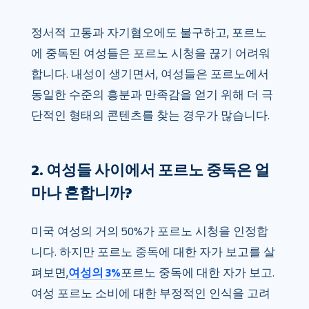
정서적 고통과 자기혐오에도 불구하고, 포르노
에 중독된 여성들은 포르노 시청을 끊기 어려워
합니다. 내성이 생기면서, 여성들은 포르노에서
동일한 수준의 흥분과 만족감을 얻기 위해 더 극
단적인 형태의 콘텐츠를 찾는 경우가 많습니다.
2. 여성들 사이에서 포르노 중독은 얼
마나 흔합니까?
미국 여성의 거의 50%가 포르노 시청을 인정합
니다. 하지만 포르노 중독에 대한 자가 보고를 살
펴보면,
여성의 3%
포르노 중독에 대한 자가 보고.
여성 포르노 소비에 대한 부정적인 인식을 고려