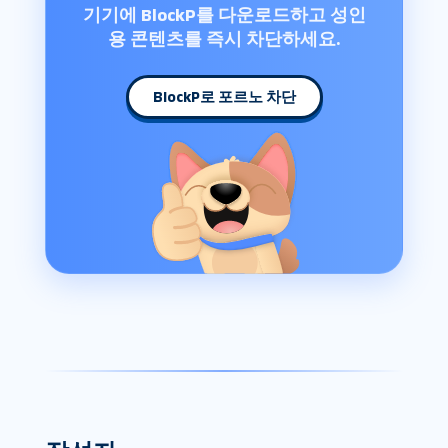
기기에 BlockP를 다운로드하고 성인
용 콘텐츠를 즉시 차단하세요.
BlockP로 포르노 차단