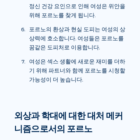
정신 건강 요인으로 인해 여성은 위안을
위해 포르노를 찾게 됩니다.
포르노의 환상과 현실 도피는 여성의 상
상력에 호소합니다. 여성들은 포르노를
꿈같은 도피처로 이용합니다.
여성은 섹스 생활에 새로운 재미를 더하
기 위해 파트너와 함께 포르노를 시청할
가능성이 더 높습니다.
외상과 학대에 대한 대처 메커
니즘으로서의 포르노