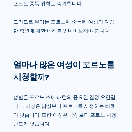
포르노 중독 위험도 증가합니다.
그러므로 우리는 포르노에 중독된 여성의 다양
한 측면에 대한 이해를 업데이트해야 합니다.
얼마나 많은 여성이 포르노를
시청할까?
성별은 포르노 소비 패턴의 중요한 결정 요인입
니다. 여성은 남성보다 포르노를 시청하는 비율
이 낮습니다. 또한 여성은 남성보다 포르노 시청
빈도가 낮습니다.