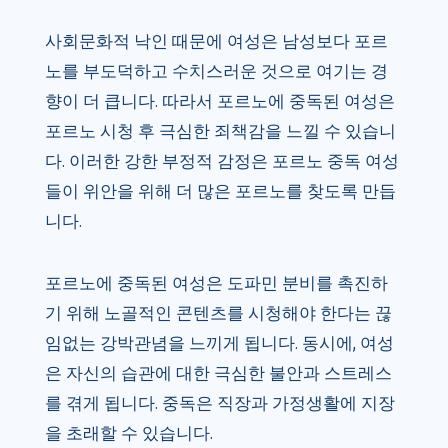
사회문화적 낙인 때문에 여성은 남성보다 포르
노를 부도덕하고 수치스러운 것으로 여기는 경
향이 더 큽니다. 따라서 포르노에 중독된 여성은
포르노 시청 후 극심한 죄책감을 느낄 수 있습니
다. 이러한 강한 부정적 감정은 포르노 중독 여성
들이 위안을 위해 더 많은 포르노를 찾도록 만듭
니다.
포르노에 중독된 여성은 도파민 분비를 촉진하
기 위해 노골적인 콘텐츠를 시청해야 한다는 끊
임없는 강박관념을 느끼게 됩니다. 동시에, 여성
은 자신의 습관에 대한 극심한 불안과 스트레스
를 겪게 됩니다. 중독은 직장과 가정생활에 지장
을 초래할 수 있습니다.