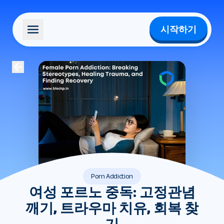
시작하기
Porn Addiction
여성 포르노 중독: 고정관념
깨기, 트라우마 치유, 회복 찾