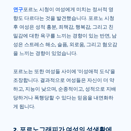
연구
포르노 시청이 여성에게 미치는 정서적 영
향도 다르다는 것을 발견했습니다. 포르노 시청
후 여성은 성적 흥분, 죄책감, 행복감, 그리고 친
밀감에 대한 욕구를 느끼는 경향이 있는 반면, 남
성은 스트레스 해소, 슬픔, 외로움, 그리고 혐오감
을 느끼는 경향이 있었습니다.
포르노는 또한 여성들 사이에 ‘이성애적 도식’을
조장합니다. 결과적으로 여성들은 자신이 더 약
하고, 지능이 낮으며, 순종적이고, 성적으로 지배
당하거나 폭행당할 수 있다는 믿음을 내면화하
게 됩니다.
2. 포르노그래피가 여성의 성생활에