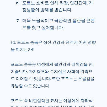
포르노 소비로 인해 직장, 인간관계, 가
정생활이 방해를 받습니다.
더욱 노골적이고 극단적인 음란물 콘텐
츠를 찾고 싶어합니다.
H3: 포르노 중독은 정신 건강과 관계에 어떤 영향
을 미치는가?
포르노 중독은 여성에게 불안감과 죄책감을 안
겨줍니다. 자기혐오와 수치심은 사회적 위축으
로 이어질 수 있습니다. 또한 포르노는 우울감을
유발할 수도 있습니다.
포르노 속 비현실적인 묘사는 여성에게 자의식