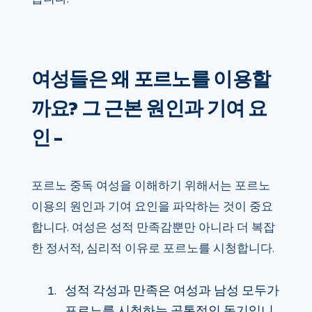
여성들은 왜 포르노를 이용할
까요? 그 근본 원인과 기여 요
인 –
포르노 중독 여성을 이해하기 위해서는 포르노
이용의 원인과 기여 요인을 파악하는 것이 중요
합니다. 여성은 성적 만족감뿐만 아니라 더 복잡
한 정서적, 심리적 이유로 포르노를 시청합니다.
성적 각성과 만족은 여성과 남성 모두가
포르노를 시청하는 공통적인 동기입니