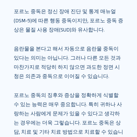
포르노 중독은 정신 장애 진단 및 통계 매뉴얼
(DSM-5)에 따른 행동 중독이지만, 포르노 중독 증
상은 물질 사용 장애(SUD)와 유사합니다.
음란물을 본다고 해서 자동으로 음란물 중독이
있다는 의미는 아닙니다. 그러나 다른 모든 것과
마찬가지로 적당히 하지 않으면 과도한 정면 시
청은 의존과 중독으로 이어질 수 있습니다.
포르노 중독의 징후와 증상을 정확하게 식별할
수 있는 능력은 매우 중요합니다. 특히 귀하나 사
랑하는 사람에게 문제가 있을 수 있다고 생각하
는 경우에는 더욱 그렇습니다. 포르노 중독은 상
담, 치료 및 기타 치료 방법으로 치료할 수 있습니