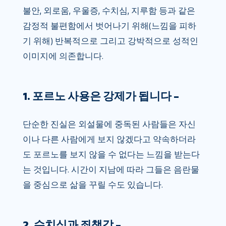
불안, 외로움, 우울증, 수치심, 지루함 등과 같은
감정적 불편함에서 벗어나기 위해(느낌을 피하
기 위해) 반복적으로 그리고 강박적으로 성적인
이미지에 의존합니다.
1. 포르노 사용은 강제가 됩니다 –
단순한 진실은 외설물에 중독된 사람들은 자신
이나 다른 사람에게 보지 않겠다고 약속하더라
도 포르노를 보지 않을 수 없다는 느낌을 받는다
는 것입니다. 시간이 지남에 따라 그들은 음란물
을 중심으로 삶을 꾸릴 수도 있습니다.
2. 수치심과 죄책감 –