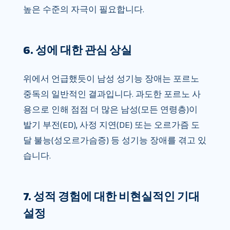
높은 수준의 자극이 필요합니다.
6. 성에 대한 관심 상실
위에서 언급했듯이 남성 성기능 장애는 포르노
중독의 일반적인 결과입니다. 과도한 포르노 사
용으로 인해 점점 더 많은 남성(모든 연령층)이
발기 부전(ED), 사정 지연(DE) 또는 오르가즘 도
달 불능(성오르가슴증) 등 성기능 장애를 겪고 있
습니다.
7. 성적 경험에 대한 비현실적인 기대
설정