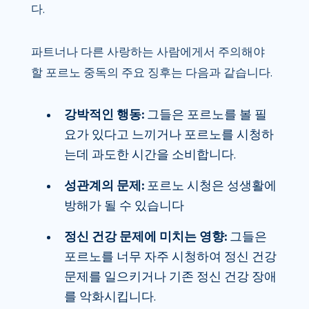
다.
파트너나 다른 사랑하는 사람에게서 주의해야
할 포르노 중독의 주요 징후는 다음과 같습니다.
강박적인 행동:
그들은 포르노를 볼 필
요가 있다고 느끼거나 포르노를 시청하
는데 과도한 시간을 소비합니다.
성관계의 문제:
포르노 시청은 성생활에
방해가 될 수 있습니다
정신 건강 문제에 미치는 영향:
그들은
포르노를 너무 자주 시청하여 정신 건강
문제를 일으키거나 기존 정신 건강 장애
를 악화시킵니다.