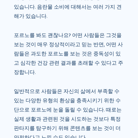
있습니다. 음란물 소비에 대해서는 여러 가지 견
해가 있습니다.
포르노를 봐도 괜찮나요? 어떤 사람들은 그것을
보는 것이 매우 정상적이라고 믿는 반면, 어떤 사
람들은 과도한 포르노를 보는 것은 중독성이 있
고 심각한 건강 관련 결과를 초래할 수 있다고 주
장합니다.
일반적으로 사람들은 자신의 삶에서 부족할 수
있는 다양한 유형의 환상을 충족시키기 위한 수
단으로 포르노에 눈을 돌릴 수 있습니다. 때로는
실제 생활과 관련된 것을 시도하는 것보다 특정
판타지를 탐구하기 위해 콘텐츠를 보는 것이 더
안전하다고 느낄 수도 있습니다.