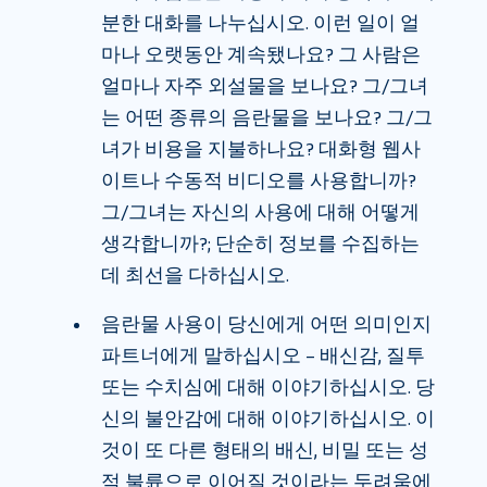
분한 대화를 나누십시오. 이런 일이 얼
마나 오랫동안 계속됐나요? 그 사람은
얼마나 자주 외설물을 보나요? 그/그녀
는 어떤 종류의 음란물을 보나요? 그/그
녀가 비용을 지불하나요? 대화형 웹사
이트나 수동적 비디오를 사용합니까?
그/그녀는 자신의 사용에 대해 어떻게
생각합니까?; 단순히 정보를 수집하는
데 최선을 다하십시오.
음란물 사용이 당신에게 어떤 의미인지
파트너에게 말하십시오 – 배신감, 질투
또는 수치심에 대해 이야기하십시오. 당
신의 불안감에 대해 이야기하십시오. 이
것이 또 다른 형태의 배신, 비밀 또는 성
적 불륜으로 이어질 것이라는 두려움에