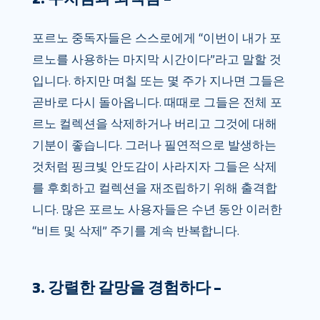
포르노 중독자들은 스스로에게 “이번이 내가 포
르노를 사용하는 마지막 시간이다”라고 말할 것
입니다. 하지만 며칠 또는 몇 주가 지나면 그들은
곧바로 다시 돌아옵니다. 때때로 그들은 전체 포
르노 컬렉션을 삭제하거나 버리고 그것에 대해
기분이 좋습니다. 그러나 필연적으로 발생하는
것처럼 핑크빛 안도감이 사라지자 그들은 삭제
를 후회하고 컬렉션을 재조립하기 위해 출격합
니다. 많은 포르노 사용자들은 수년 동안 이러한
“비트 및 삭제” 주기를 계속 반복합니다.
3. 강렬한 갈망을 경험하다 –