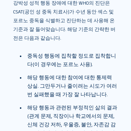
강박성 성적 행동 장애에 대한 WHO의 진단은
CSAT(공인 성 중독 치료사)가 수년 동안 섹스 및
포르노 중독을 식별하고 진단하는 데 사용해 온
기준과 잘 들어맞습니다. 해당 기준의 간략한 버
전은 다음과 같습니다.
중독성 행동에 집착할 정도로 집착합니
다(이 경우에는 포르노 사용).
해당 행동에 대한 참여에 대한 통제력
상실. 그만두거나 줄이려는 시도가 여러
번 실패했을 때 가장 잘 나타납니다.
해당 행동과 관련된 부정적인 삶의 결과
(관계 문제, 직장이나 학교에서의 문제,
신체 건강 저하, 우울증, 불안, 자존감 감