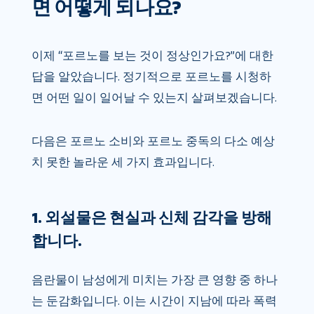
면 어떻게 되나요?
이제 “포르노를 보는 것이 정상인가요?”에 대한
답을 알았습니다. 정기적으로 포르노를 시청하
면 어떤 일이 일어날 수 있는지 살펴보겠습니다.
다음은 포르노 소비와 포르노 중독의 다소 예상
치 못한 놀라운 세 가지 효과입니다.
1. 외설물은 현실과 신체 감각을 방해
합니다.
음란물이 남성에게 미치는 가장 큰 영향 중 하나
는 둔감화입니다. 이는 시간이 지남에 따라 폭력