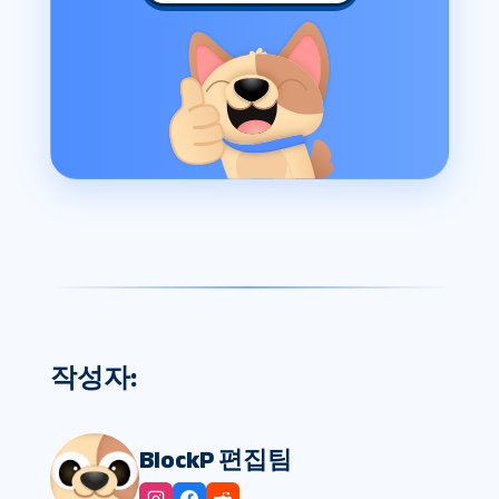
작성자:
BlockP 편집팀