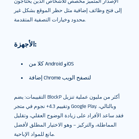
الإصدار المتميز مخصص للأشخاص الذين يحتاجون
إلى فتح وظائف إضافية مثل حظر الموقع بشكل غير
محدود وخيارات التصفية المتقدمة.
الأجهزة:
كلا من Android وiOS
إضافة Chrome لتصفح الويب
التقييمات: يضم BlockP أكثر من مليون عملية تنزيل
وتقييم 4.3+ نجوم في متجر Google Play. وبالتالي،
فقد ساعد الأفراد على زيادة الوضوح العقلي، وتقليل
المماطلة، والتركيز – وهو الاختيار المطلق لأفضل
مانع للمواد الإباحية.