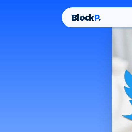
Block
P
.