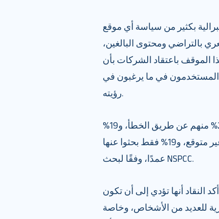
يبرالية بكثير من سياسة أي موقع
ي بالتراضي ومحتوى البالغين،
ذا الموقف باعتقاد الشركات بأن
كم المستخدمون في ما يرغبون في
رؤيته.
من بين المراهقين الذين تعرضوا للإباحية، تعرض 28% منهم عن طريق الخطأ، و19%
عرضوا مواد إباحية من قبل شخص آخر بشكل غير متوقع، و19% فقط بحثوا عنها
عمدًا، وفقًا لبحث NSPCC.
د النقاد أنها تؤدي إلى أن تكون
ورية للعديد من الأشخاص، وخاصة