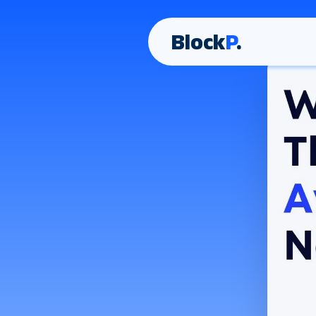
Block
P
.