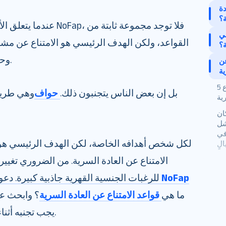
دة
؟
عندما يتعلق الأمر بالأشيا
في
القواعد، ولكن الهدف الرئيسي هو الامتناع عن مشاهد
ة؟
وحتى أي نشاط جنسي مع شريكك.
عن
ية
5 نصائح لتحقيق النجاح في الامتناع
بل إن بعض الناس يتجنبون ذلك.
حواف
وهي طريق
ية
ان
شل
في
لكل شخص أهدافه الخاصة، لكن الهدف الرئيسي هو إ
الامتناع عن العادة السرية. من الضروري تغيي
ما هو NoFap
للرغبات الجنسية القهرية جاذبية كبيرة. دع
ما هي
قواعد الامتناع عن العادة السرية
؟ وابحث عن
يجب تجنبه أثناء فترة الامتناع عن العادة السرية.