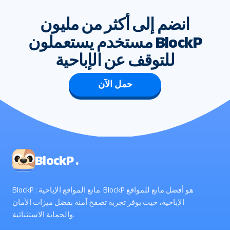
انضم إلى أكثر من مليون
مستخدم يستعملون BlockP
للتوقف عن الإباحية
حمل الآن
BlockP .
BlockP : مانع المواقع الإباحية. BlockP هو أفضل مانع للمواقع
الإباحية، حيث يوفر تجربة تصفح آمنة بفضل ميزات الأمان
والحماية الاستثنائية.