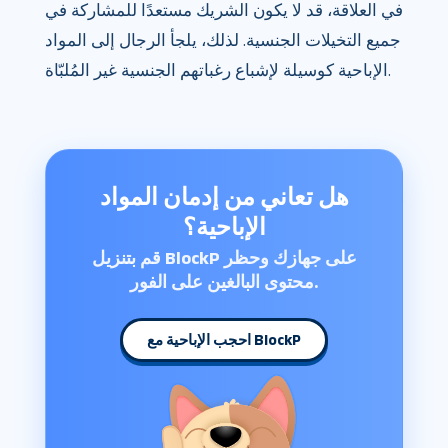
في العلاقة، قد لا يكون الشريك مستعدًا للمشاركة في
جميع التخيلات الجنسية. لذلك، يلجأ الرجال إلى المواد
الإباحية كوسيلة لإشباع رغباتهم الجنسية غير المُلبّاة.
هل تعاني من إدمان المواد
الإباحية؟
قم بتنزيل BlockP على جهازك وحظر
محتوى البالغين على الفور.
احجب الإباحية مع BlockP