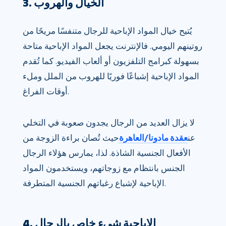
3. الخيال والهروب
يُتيح خيال المواد الإباحية للرجال متنفسًا مريحًا من
روتينهم اليومي. فالإنترنت يجعل المواد الإباحية متاحة
بسهولة كبرامج التلفزيون أو ألعاب الفيديو. كما تُقدم
المواد الإباحية إشباعًا فوريًا للهروب من الملل وملء
أوقات الفراغ.
لا يزال العديد من الرجال يجدون صعوبة في التخلي
عن
عقدة مادونا/العاهرة
حيث تُصان براءة الزوجة من
الأفعال الجنسية الشاذة. لذا، يمارس هؤلاء الرجال
الجنس بانتظام مع زوجاتهم، ويستخدمون المواد
الإباحية لإشباع رغباتهم الجنسية المتطرفة.
4. الإباحية شيء خاص بالرجال