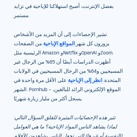
بفضل الإنترنت، أصبح استهلاكنا للإباحية في تزايد
مستمر.
تشير الإحصاءات إلى أن المزيد من الأشخاص
يزورون كل شهر
المواقع الإباحية
من الصفحات
الرئيسية مثل Amazon وNetflix وOpenAI وZoom.
أظهرت الدراسات أيضًا أن 65% من الرجال غير
المسيحيين و64% من الرجال المسيحيين في الولايات
المتحدة.
انظر إلى الإباحية
على الأقل مرة واحدة في
الشهر. Pornhub – الموقع الإلكتروني الرائد للبالغين،
يسجل أكثر من مليار زيارة شهريًا.
تثير هذه الإحصائيات المثيرة للقلق السؤال التالي:
لماذا يشاهد الناس المواد الإباحية؟ ما هي العوامل
(النفسية أو غيرها) التي تجعل الناس يشاهدون الأفلام