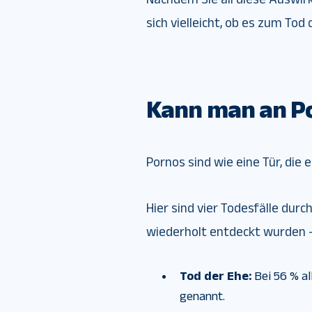
sich vielleicht, ob es zum To
Kann man an P
Pornos sind wie eine Tür, die 
Hier sind vier Todesfälle du
wiederholt entdeckt wurden 
Tod der Ehe:
Bei 56 % al
genannt.