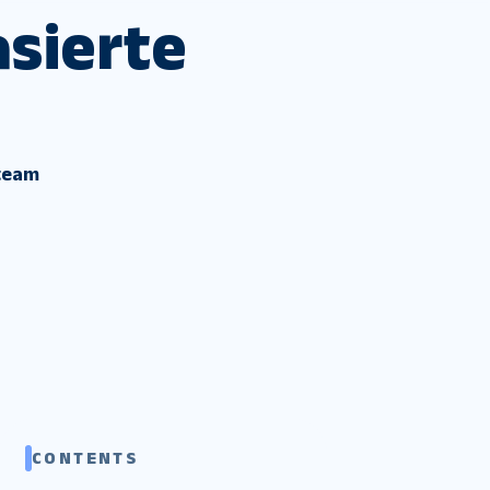
sierte
steam
CONTENTS