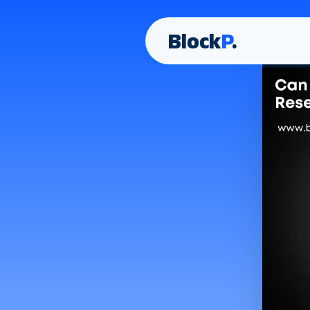
Block
P
.