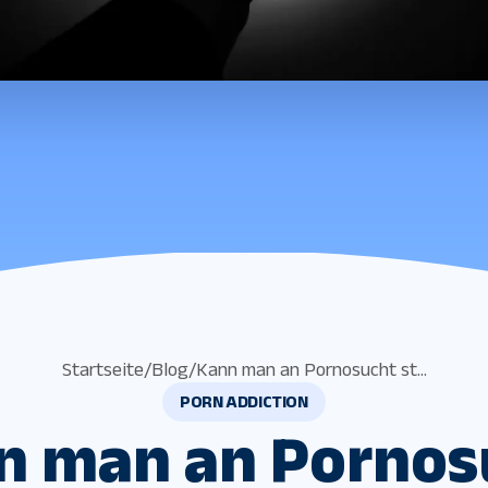
Startseite
/
Blog
/
Kann man an Pornosucht st...
PORN ADDICTION
n man an Pornos