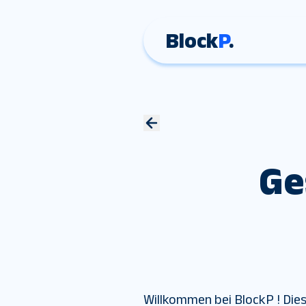
Block
P
.
Ge
Willkommen bei BlockP ! Die