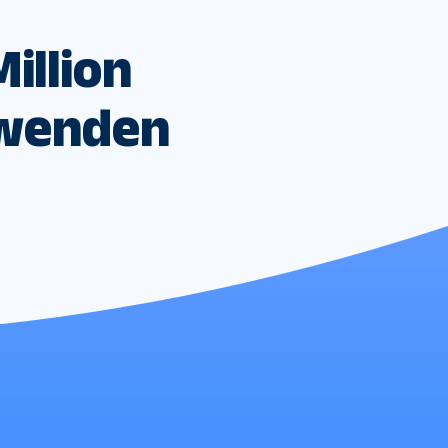
Million
rwenden