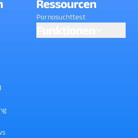
n
Ressourcen
Pornosuchttest
Funktionen
AI powered Porn Blocking
Wie kann ich YouTube
Shorts auf Android
blockieren? (Überprüfung)
d
Block YouTube Shorts
ng
ws