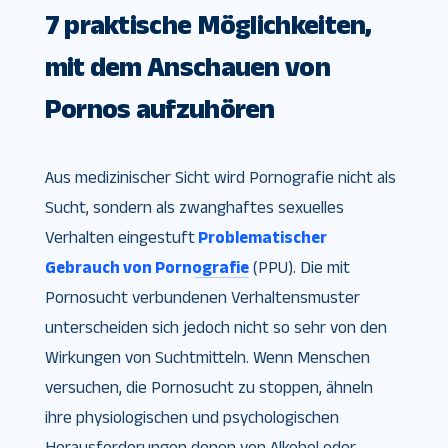
7 praktische Möglichkeiten,
mit dem Anschauen von
Pornos aufzuhören
Aus medizinischer Sicht wird Pornografie nicht als
Sucht, sondern als zwanghaftes sexuelles
Verhalten eingestuft
Problematischer
Gebrauch von Pornografie
(PPU). Die mit
Pornosucht verbundenen Verhaltensmuster
unterscheiden sich jedoch nicht so sehr von den
Wirkungen von Suchtmitteln. Wenn Menschen
versuchen, die Pornosucht zu stoppen, ähneln
ihre physiologischen und psychologischen
Herausforderungen denen von Alkohol oder