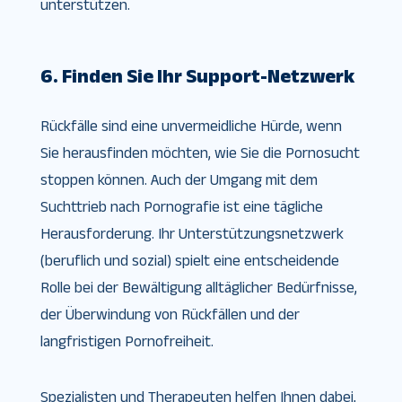
unterstützen.
6. Finden Sie Ihr Support-Netzwerk
Rückfälle sind eine unvermeidliche Hürde, wenn
Sie herausfinden möchten, wie Sie die Pornosucht
stoppen können. Auch der Umgang mit dem
Suchttrieb nach Pornografie ist eine tägliche
Herausforderung. Ihr Unterstützungsnetzwerk
(beruflich und sozial) spielt eine entscheidende
Rolle bei der Bewältigung alltäglicher Bedürfnisse,
der Überwindung von Rückfällen und der
langfristigen Pornofreiheit.
Spezialisten und Therapeuten helfen Ihnen dabei,