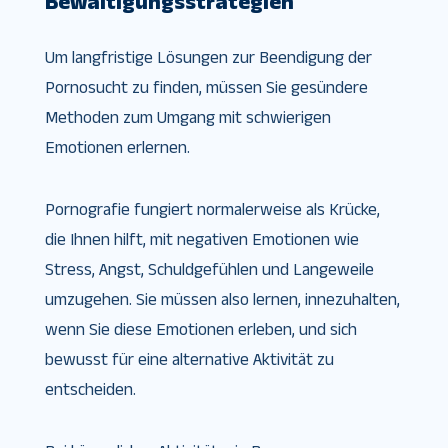
Bewältigungsstrategien
Um langfristige Lösungen zur Beendigung der
Pornosucht zu finden, müssen Sie gesündere
Methoden zum Umgang mit schwierigen
Emotionen erlernen.
Pornografie fungiert normalerweise als Krücke,
die Ihnen hilft, mit negativen Emotionen wie
Stress, Angst, Schuldgefühlen und Langeweile
umzugehen. Sie müssen also lernen, innezuhalten,
wenn Sie diese Emotionen erleben, und sich
bewusst für eine alternative Aktivität zu
entscheiden.