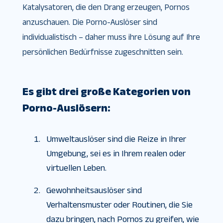
Katalysatoren, die den Drang erzeugen, Pornos
anzuschauen. Die Porno-Auslöser sind
individualistisch – daher muss ihre Lösung auf Ihre
persönlichen Bedürfnisse zugeschnitten sein.
Es gibt drei große Kategorien von
Porno-Auslösern:
Umweltauslöser sind die Reize in Ihrer
Umgebung, sei es in Ihrem realen oder
virtuellen Leben.
Gewohnheitsauslöser sind
Verhaltensmuster oder Routinen, die Sie
dazu bringen, nach Pornos zu greifen, wie