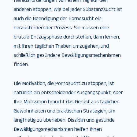
Herausforderungen von einem Tag auf den
anderen stoppen. Wie bei jeder Substanzsucht ist
auch die Beendigung der Pornosucht ein
herausfordernder Prozess. Sie müssen eine
brutale Entzugsphase durchstehen, dann lernen,
mit Ihren täglichen Trieben umzugehen, und
schließlich gesündere Bewältigungsmechanismen
finden.
Die Motivation, die Pornosucht zu stoppen, ist
natürlich ein entscheidender Ausgangspunkt. Aber
Ihre Motivation braucht das Gerüst aus täglichen
Gewohnheiten und praktischen Strategien, um
langfristig zu überleben. Disziplin und gesunde
Bewältigungsmechanismen helfen Ihnen