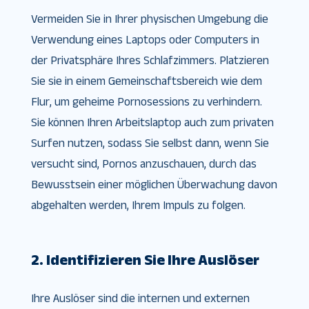
Vermeiden Sie in Ihrer physischen Umgebung die
Verwendung eines Laptops oder Computers in
der Privatsphäre Ihres Schlafzimmers. Platzieren
Sie sie in einem Gemeinschaftsbereich wie dem
Flur, um geheime Pornosessions zu verhindern.
Sie können Ihren Arbeitslaptop auch zum privaten
Surfen nutzen, sodass Sie selbst dann, wenn Sie
versucht sind, Pornos anzuschauen, durch das
Bewusstsein einer möglichen Überwachung davon
abgehalten werden, Ihrem Impuls zu folgen.
2. Identifizieren Sie Ihre Auslöser
Ihre Auslöser sind die internen und externen