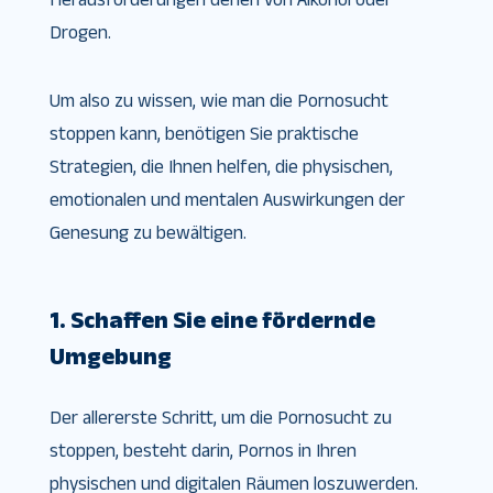
Drogen.
Um also zu wissen, wie man die Pornosucht
stoppen kann, benötigen Sie praktische
Strategien, die Ihnen helfen, die physischen,
emotionalen und mentalen Auswirkungen der
Genesung zu bewältigen.
1. Schaffen Sie eine fördernde
Umgebung
Der allererste Schritt, um die Pornosucht zu
stoppen, besteht darin, Pornos in Ihren
physischen und digitalen Räumen loszuwerden.