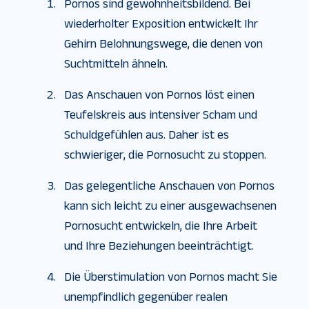
Pornos sind gewohnheitsbildend. Bei
wiederholter Exposition entwickelt Ihr
Gehirn Belohnungswege, die denen von
Suchtmitteln ähneln.
Das Anschauen von Pornos löst einen
Teufelskreis aus intensiver Scham und
Schuldgefühlen aus. Daher ist es
schwieriger, die Pornosucht zu stoppen.
Das gelegentliche Anschauen von Pornos
kann sich leicht zu einer ausgewachsenen
Pornosucht entwickeln, die Ihre Arbeit
und Ihre Beziehungen beeinträchtigt.
Die Überstimulation von Pornos macht Sie
unempfindlich gegenüber realen