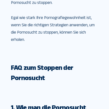
Pornosucht zu stoppen.
Egal wie stark Ihre Pornografiegewohnheit ist,
wenn Sie die richtigen Strategien anwenden, um
die Pornosucht zu stoppen, können Sie sich
erholen.
FAQ zum Stoppen der
Pornosucht
1. Wie man die Pornosucht