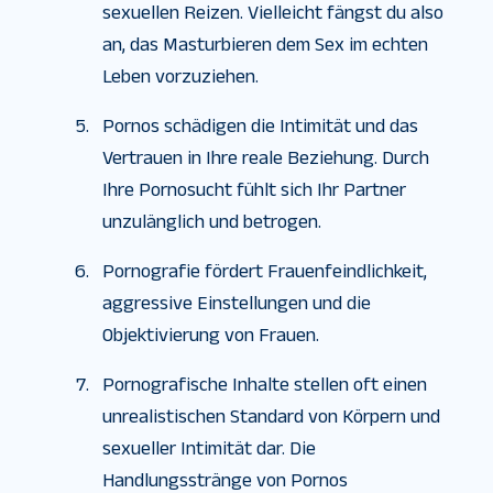
sexuellen Reizen. Vielleicht fängst du also
an, das Masturbieren dem Sex im echten
Leben vorzuziehen.
Pornos schädigen die Intimität und das
Vertrauen in Ihre reale Beziehung. Durch
Ihre Pornosucht fühlt sich Ihr Partner
unzulänglich und betrogen.
Pornografie fördert Frauenfeindlichkeit,
aggressive Einstellungen und die
Objektivierung von Frauen.
Pornografische Inhalte stellen oft einen
unrealistischen Standard von Körpern und
sexueller Intimität dar. Die
Handlungsstränge von Pornos