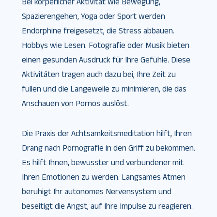
Bei körperlicher Aktivität wie Bewegung,
Spazierengehen, Yoga oder Sport werden
Endorphine freigesetzt, die Stress abbauen.
Hobbys wie Lesen. Fotografie oder Musik bieten
einen gesunden Ausdruck für Ihre Gefühle. Diese
Aktivitäten tragen auch dazu bei, Ihre Zeit zu
füllen und die Langeweile zu minimieren, die das
Anschauen von Pornos auslöst.
Die Praxis der Achtsamkeitsmeditation hilft, Ihren
Drang nach Pornografie in den Griff zu bekommen.
Es hilft Ihnen, bewusster und verbundener mit
Ihren Emotionen zu werden. Langsames Atmen
beruhigt Ihr autonomes Nervensystem und
beseitigt die Angst, auf Ihre Impulse zu reagieren.