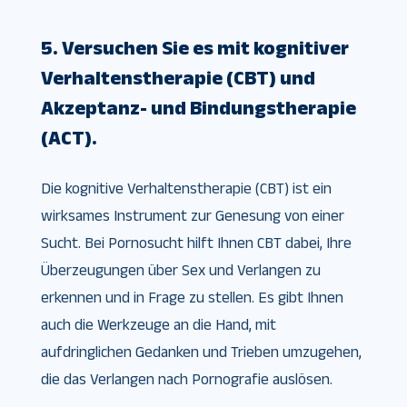
5. Versuchen Sie es mit kognitiver
Verhaltenstherapie (CBT) und
Akzeptanz- und Bindungstherapie
(ACT).
Die kognitive Verhaltenstherapie (CBT) ist ein
wirksames Instrument zur Genesung von einer
Sucht. Bei Pornosucht hilft Ihnen CBT dabei, Ihre
Überzeugungen über Sex und Verlangen zu
erkennen und in Frage zu stellen. Es gibt Ihnen
auch die Werkzeuge an die Hand, mit
aufdringlichen Gedanken und Trieben umzugehen,
die das Verlangen nach Pornografie auslösen.