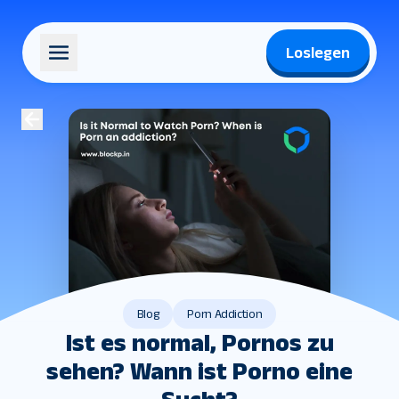
Loslegen
Blog
Porn Addiction
Ist es normal, Pornos zu
sehen? Wann ist Porno eine