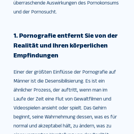
überraschende Auswirkungen des Pornokonsums
und der Pornosucht.
1. Pornografie entfernt Sie von der
Realität und Ihren körperlichen
Empfindungen
Einer der größten Einflüsse der Pornografie auf
Männer ist die Desensibilisierung. Es ist ein
ähnlicher Prozess, der auftritt, wenn man im
Laufe der Zeit eine Flut von Gewaltfilmen und
Videospielen ansieht oder spielt. Das Gehirn
beginnt, seine Wahrnehmung dessen, was es für
normal und akzeptabel hält, zu ändern, was zu