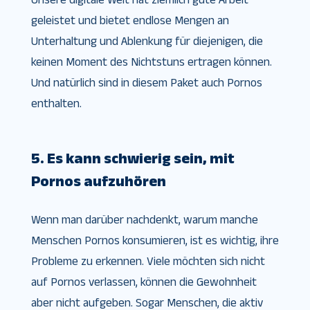
geleistet und bietet endlose Mengen an
Unterhaltung und Ablenkung für diejenigen, die
keinen Moment des Nichtstuns ertragen können.
Und natürlich sind in diesem Paket auch Pornos
enthalten.
5. Es kann schwierig sein, mit
Pornos aufzuhören
Wenn man darüber nachdenkt, warum manche
Menschen Pornos konsumieren, ist es wichtig, ihre
Probleme zu erkennen. Viele möchten sich nicht
auf Pornos verlassen, können die Gewohnheit
aber nicht aufgeben. Sogar Menschen, die aktiv