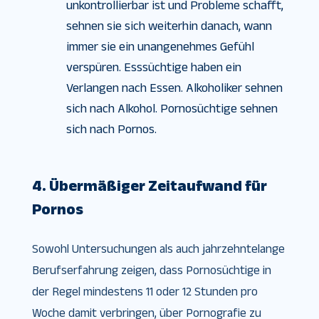
unkontrollierbar ist und Probleme schafft,
sehnen sie sich weiterhin danach, wann
immer sie ein unangenehmes Gefühl
verspüren. Esssüchtige haben ein
Verlangen nach Essen. Alkoholiker sehnen
sich nach Alkohol. Pornosüchtige sehnen
sich nach Pornos.
4. Übermäßiger Zeitaufwand für
Pornos
Sowohl Untersuchungen als auch jahrzehntelange
Berufserfahrung zeigen, dass Pornosüchtige in
der Regel mindestens 11 oder 12 Stunden pro
Woche damit verbringen, über Pornografie zu