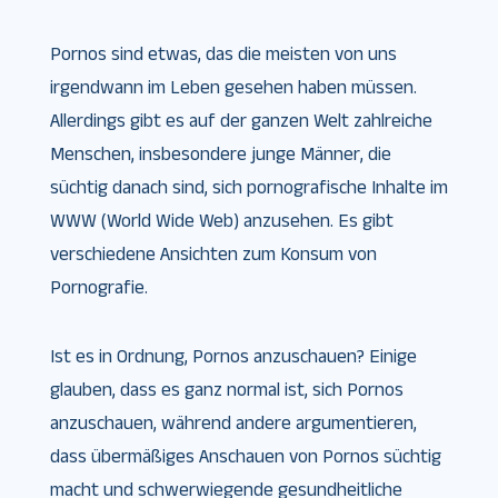
Pornos sind etwas, das die meisten von uns
irgendwann im Leben gesehen haben müssen.
Allerdings gibt es auf der ganzen Welt zahlreiche
Menschen, insbesondere junge Männer, die
süchtig danach sind, sich pornografische Inhalte im
WWW (World Wide Web) anzusehen. Es gibt
verschiedene Ansichten zum Konsum von
Pornografie.
Ist es in Ordnung, Pornos anzuschauen? Einige
glauben, dass es ganz normal ist, sich Pornos
anzuschauen, während andere argumentieren,
dass übermäßiges Anschauen von Pornos süchtig
macht und schwerwiegende gesundheitliche