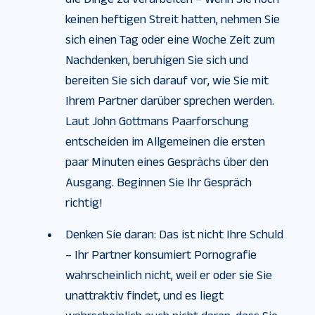
keinen heftigen Streit hatten, nehmen Sie
sich einen Tag oder eine Woche Zeit zum
Nachdenken, beruhigen Sie sich und
bereiten Sie sich darauf vor, wie Sie mit
Ihrem Partner darüber sprechen werden.
Laut John Gottmans Paarforschung
entscheiden im Allgemeinen die ersten
paar Minuten eines Gesprächs über den
Ausgang. Beginnen Sie Ihr Gespräch
richtig!
Denken Sie daran: Das ist nicht Ihre Schuld
– Ihr Partner konsumiert Pornografie
wahrscheinlich nicht, weil er oder sie Sie
unattraktiv findet, und es liegt