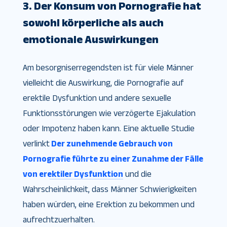
3. Der Konsum von Pornografie hat
sowohl körperliche als auch
emotionale Auswirkungen
Am besorgniserregendsten ist für viele Männer
vielleicht die Auswirkung, die Pornografie auf
erektile Dysfunktion und andere sexuelle
Funktionsstörungen wie verzögerte Ejakulation
oder Impotenz haben kann. Eine aktuelle Studie
verlinkt
Der zunehmende Gebrauch von
Pornografie führte zu einer Zunahme der Fälle
von erektiler Dysfunktion
und die
Wahrscheinlichkeit, dass Männer Schwierigkeiten
haben würden, eine Erektion zu bekommen und
aufrechtzuerhalten.