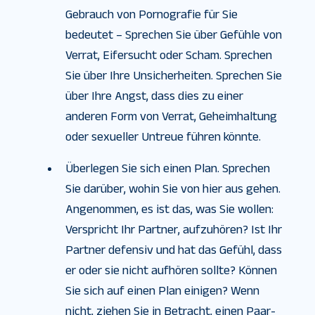
Gebrauch von Pornografie für Sie
bedeutet – Sprechen Sie über Gefühle von
Verrat, Eifersucht oder Scham. Sprechen
Sie über Ihre Unsicherheiten. Sprechen Sie
über Ihre Angst, dass dies zu einer
anderen Form von Verrat, Geheimhaltung
oder sexueller Untreue führen könnte.
Überlegen Sie sich einen Plan. Sprechen
Sie darüber, wohin Sie von hier aus gehen.
Angenommen, es ist das, was Sie wollen:
Verspricht Ihr Partner, aufzuhören? Ist Ihr
Partner defensiv und hat das Gefühl, dass
er oder sie nicht aufhören sollte? Können
Sie sich auf einen Plan einigen? Wenn
nicht, ziehen Sie in Betracht, einen Paar-