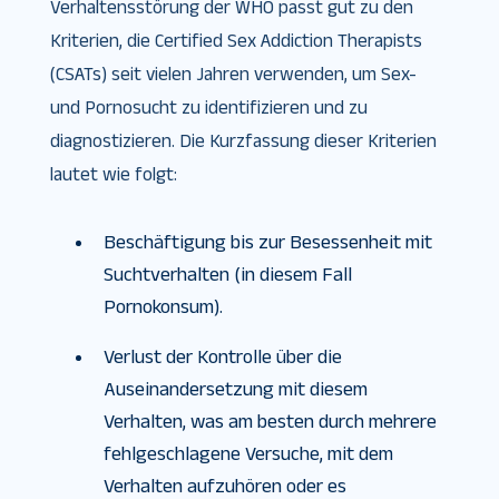
Verhaltensstörung der WHO passt gut zu den
Kriterien, die Certified Sex Addiction Therapists
(CSATs) seit vielen Jahren verwenden, um Sex-
und Pornosucht zu identifizieren und zu
diagnostizieren. Die Kurzfassung dieser Kriterien
lautet wie folgt:
Beschäftigung bis zur Besessenheit mit
Suchtverhalten (in diesem Fall
Pornokonsum).
Verlust der Kontrolle über die
Auseinandersetzung mit diesem
Verhalten, was am besten durch mehrere
fehlgeschlagene Versuche, mit dem
Verhalten aufzuhören oder es