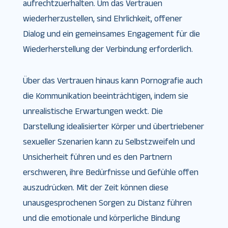
aufrechtzuerhalten. Um das Vertrauen
wiederherzustellen, sind Ehrlichkeit, offener
Dialog und ein gemeinsames Engagement für die
Wiederherstellung der Verbindung erforderlich.
Über das Vertrauen hinaus kann Pornografie auch
die Kommunikation beeinträchtigen, indem sie
unrealistische Erwartungen weckt. Die
Darstellung idealisierter Körper und übertriebener
sexueller Szenarien kann zu Selbstzweifeln und
Unsicherheit führen und es den Partnern
erschweren, ihre Bedürfnisse und Gefühle offen
auszudrücken. Mit der Zeit können diese
unausgesprochenen Sorgen zu Distanz führen
und die emotionale und körperliche Bindung