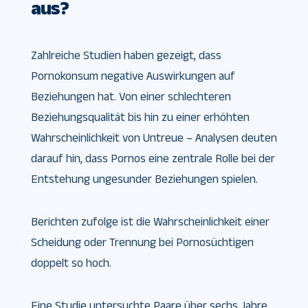
aus?
Zahlreiche Studien haben gezeigt, dass
Pornokonsum negative Auswirkungen auf
Beziehungen hat. Von einer schlechteren
Beziehungsqualität bis hin zu einer erhöhten
Wahrscheinlichkeit von Untreue – Analysen deuten
darauf hin, dass Pornos eine zentrale Rolle bei der
Entstehung ungesunder Beziehungen spielen.
Berichten zufolge ist die Wahrscheinlichkeit einer
Scheidung oder Trennung bei Pornosüchtigen
doppelt so hoch.
Eine Studie untersuchte Paare über sechs Jahre,