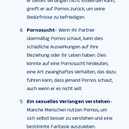
er dieses Verlangen nicht loswerden kann,
greift er auf Pornos zurück, um seine
Bedürfnisse zu befriedigen.
Pornosucht
– Wenn Ihr Partner
übermäßig Pornos schaut, kann dies
schädliche Auswirkungen auf Ihre
Beziehung oder Ihr Leben haben. Dies
könnte auf eine Pornosucht hindeuten,
eine Art zwanghaftes Verhalten, das dazu
führen kann, dass jemand Pornos schaut,
auch wenn er es nicht will.
Ein sexuelles Verlangen verstehen
–
Manche Menschen nutzen Pornos, um
sich selbst besser zu verstehen und eine
bestimmte Fantasie auszuleben.