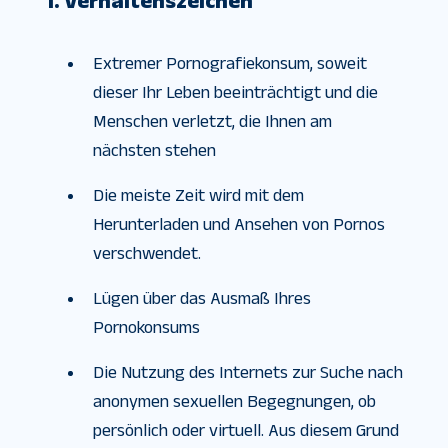
1. Verhaltenszeichen
Extremer Pornografiekonsum, soweit
dieser Ihr Leben beeinträchtigt und die
Menschen verletzt, die Ihnen am
nächsten stehen
Die meiste Zeit wird mit dem
Herunterladen und Ansehen von Pornos
verschwendet.
Lügen über das Ausmaß Ihres
Pornokonsums
Die Nutzung des Internets zur Suche nach
anonymen sexuellen Begegnungen, ob
persönlich oder virtuell. Aus diesem Grund