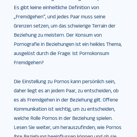
Es gibt keine einheitliche Definition von
„Fremdgehen“, und jedes Paar muss seine
Grenzen setzen, um das schwierige Terrain der
Beziehung zu meistern. Der Konsum von
Pornografie in Beziehungen ist ein heikles Thema,
ausgelöst durch die Frage: Ist Pornokonsum
Fremdgehen?
Die Einstellung zu Pornos kann persönlich sein,
daher liegt es an jedem Paar, zu entscheiden, ob
es als Fremdgehen in der Beziehung gilt. Offene
Kommunikation ist wichtig, um zu entscheiden,
welche Rolle Pornos in der Beziehung spielen.
Lesen Sie weiter, um herauszufinden, wie Pornos
Ihre Beziehung beeinflussen können und ob sie