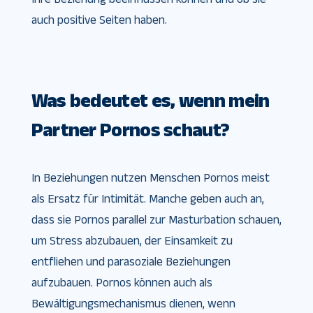
auch positive Seiten haben.
Was bedeutet es, wenn mein
Partner Pornos schaut?
In Beziehungen nutzen Menschen Pornos meist
als Ersatz für Intimität. Manche geben auch an,
dass sie Pornos parallel zur Masturbation schauen,
um Stress abzubauen, der Einsamkeit zu
entfliehen und parasoziale Beziehungen
aufzubauen. Pornos können auch als
Bewältigungsmechanismus dienen, wenn