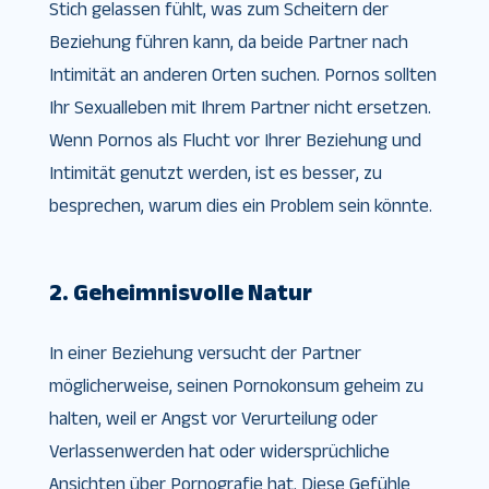
Stich gelassen fühlt, was zum Scheitern der
Beziehung führen kann, da beide Partner nach
Intimität an anderen Orten suchen. Pornos sollten
Ihr Sexualleben mit Ihrem Partner nicht ersetzen.
Wenn Pornos als Flucht vor Ihrer Beziehung und
Intimität genutzt werden, ist es besser, zu
besprechen, warum dies ein Problem sein könnte.
2. Geheimnisvolle Natur
In einer Beziehung versucht der Partner
möglicherweise, seinen Pornokonsum geheim zu
halten, weil er Angst vor Verurteilung oder
Verlassenwerden hat oder widersprüchliche
Ansichten über Pornografie hat. Diese Gefühle