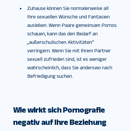
Zuhause können Sie normalerweise all
Ihre sexuellen Wünsche und Fantasien
ausleben. Wenn Paare gemeinsam Pornos
schauen, kann das den Bedarf an
„außerschulischen Aktivitäten“
verringern. Wenn Sie mit Ihrem Partner
sexuell zufrieden sind, ist es weniger
wahrscheinlich, dass Sie anderswo nach
Befriedigung suchen.
Wie wirkt sich Pornografie
negativ auf Ihre Beziehung