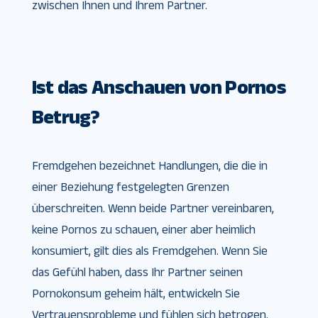
zwischen Ihnen und Ihrem Partner.
Ist das Anschauen von Pornos
Betrug?
Fremdgehen bezeichnet Handlungen, die die in
einer Beziehung festgelegten Grenzen
überschreiten. Wenn beide Partner vereinbaren,
keine Pornos zu schauen, einer aber heimlich
konsumiert, gilt dies als Fremdgehen. Wenn Sie
das Gefühl haben, dass Ihr Partner seinen
Pornokonsum geheim hält, entwickeln Sie
Vertrauensprobleme und fühlen sich betrogen.