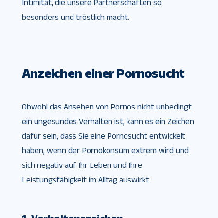
Intimität, die unsere Partnerschaften so
besonders und tröstlich macht.
Anzeichen einer Pornosucht
Obwohl das Ansehen von Pornos nicht unbedingt
ein ungesundes Verhalten ist, kann es ein Zeichen
dafür sein, dass Sie eine Pornosucht entwickelt
haben, wenn der Pornokonsum extrem wird und
sich negativ auf Ihr Leben und Ihre
Leistungsfähigkeit im Alltag auswirkt.