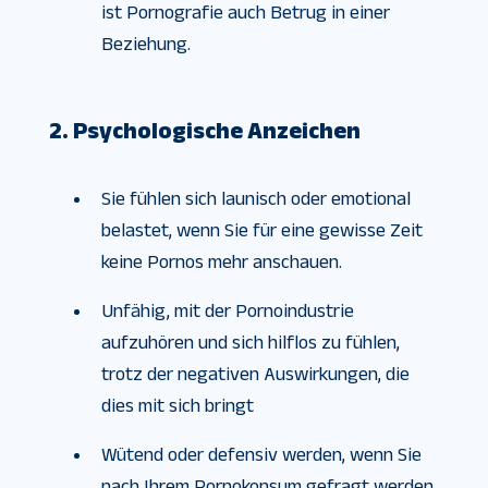
ist Pornografie auch Betrug in einer
Beziehung.
2. Psychologische Anzeichen
Sie fühlen sich launisch oder emotional
belastet, wenn Sie für eine gewisse Zeit
keine Pornos mehr anschauen.
Unfähig, mit der Pornoindustrie
aufzuhören und sich hilflos zu fühlen,
trotz der negativen Auswirkungen, die
dies mit sich bringt
Wütend oder defensiv werden, wenn Sie
nach Ihrem Pornokonsum gefragt werden