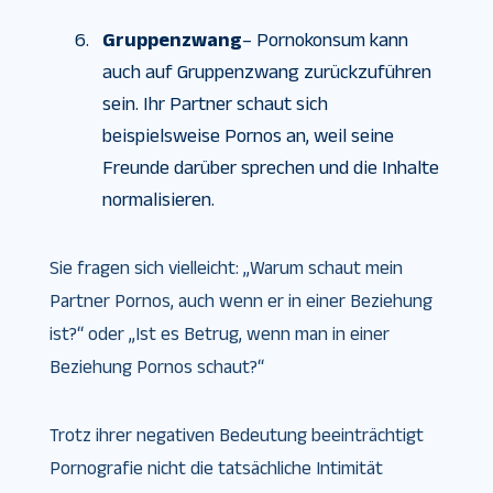
Gruppenzwang
– Pornokonsum kann
auch auf Gruppenzwang zurückzuführen
sein. Ihr Partner schaut sich
beispielsweise Pornos an, weil seine
Freunde darüber sprechen und die Inhalte
normalisieren.
Sie fragen sich vielleicht: „Warum schaut mein
Partner Pornos, auch wenn er in einer Beziehung
ist?“ oder „Ist es Betrug, wenn man in einer
Beziehung Pornos schaut?“
Trotz ihrer negativen Bedeutung beeinträchtigt
Pornografie nicht die tatsächliche Intimität