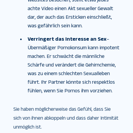
achte Video einen Akt sexueller Gewalt
dar, der auch das Ersticken einschließt,
was gefährlich sein kann.
Verringert das Interesse an Sex
–
Übermäßiger Pornokonsum kann impotent
machen. Er schwächt die männliche
Schärfe und verändert die Gehirnchemie,
was zu einem schlechten Sexualleben
führt. Ihr Partner könnte sich respektlos
fühlen, wenn Sie Pornos ihm vorziehen.
Sie haben möglicherweise das Gefühl, dass Sie
sich von ihnen abkoppeln und dass daher Intimität
unmöglich ist.