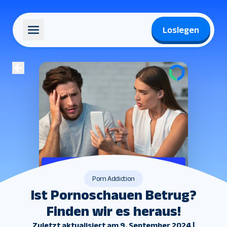
Loslegen
Porn Addiction
Ist Pornoschauen Betrug?
Finden wir es heraus!
Zuletzt aktualisiert am 9. September 2024 |