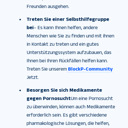
Freunden ausgehen.
Treten Sie einer Selbsthilfegruppe
bei
– Es kann Ihnen helfen, andere
Menschen wie Sie zu finden und mit ihnen
in Kontakt zu treten und ein gutes
Unterstützungssystem aufzubauen, das
Ihnen bei Ihren Rückfällen helfen kann.
Treten Sie unserem
BlockP-Community
Jetzt.
Besorgen Sie sich Medikamente
gegen Pornosucht
Um eine Pornosucht
zu überwinden, können auch Medikamente
erforderlich sein. Es gibt verschiedene
pharmakologische Lösungen, die helfen,