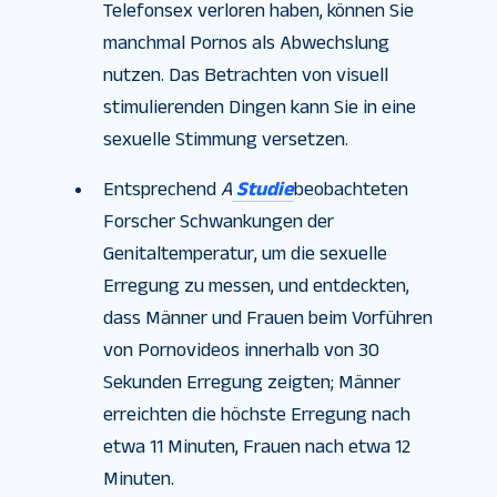
Telefonsex verloren haben, können Sie
manchmal Pornos als Abwechslung
nutzen. Das Betrachten von visuell
stimulierenden Dingen kann Sie in eine
sexuelle Stimmung versetzen.
Entsprechend
A
Studie
beobachteten
Forscher Schwankungen der
Genitaltemperatur, um die sexuelle
Erregung zu messen, und entdeckten,
dass Männer und Frauen beim Vorführen
von Pornovideos innerhalb von 30
Sekunden Erregung zeigten; Männer
erreichten die höchste Erregung nach
etwa 11 Minuten, Frauen nach etwa 12
Minuten.