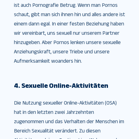
ist auch Pornografie Betrug. Wenn man Pornos
schaut, gibt man sich ihnen hin und alles andere ist
einem dann egal. In einer festen Beziehung haben
wir vereinbart, uns sexuell nur unserem Partner
hinzugeben. Aber Pornos lenken unsere sexuelle
Anziehungskraft, unsere Triebe und unsere
Aufmerksamkeit woanders hin.
4. Sexuelle Online-Aktivitäten
Die Nutzung sexueller Online-Aktivitäten (OSA)
hat in den letzten zwei Jahrzehnten
zugenommen und das Verhalten der Menschen im
Bereich Sexualität verändert. Zu diesen