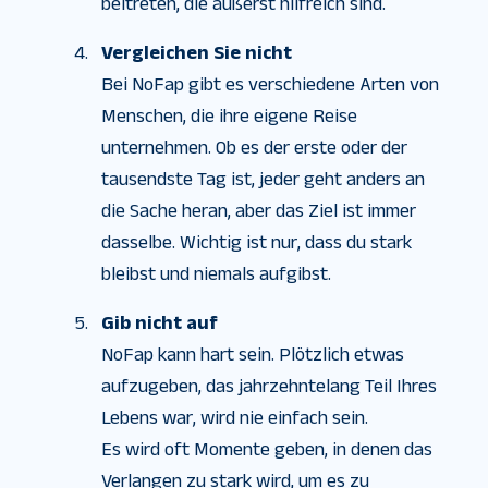
beitreten, die äußerst hilfreich sind.
Vergleichen Sie nicht
Bei NoFap gibt es verschiedene Arten von
Menschen, die ihre eigene Reise
unternehmen. Ob es der erste oder der
tausendste Tag ist, jeder geht anders an
die Sache heran, aber das Ziel ist immer
dasselbe. Wichtig ist nur, dass du stark
bleibst und niemals aufgibst.
Gib nicht auf
NoFap kann hart sein. Plötzlich etwas
aufzugeben, das jahrzehntelang Teil Ihres
Lebens war, wird nie einfach sein.
Es wird oft Momente geben, in denen das
Verlangen zu stark wird, um es zu