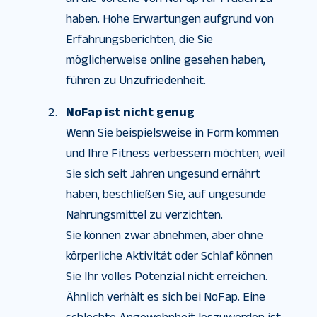
haben. Hohe Erwartungen aufgrund von
Erfahrungsberichten, die Sie
möglicherweise online gesehen haben,
führen zu Unzufriedenheit.
NoFap ist nicht genug
Wenn Sie beispielsweise in Form kommen
und Ihre Fitness verbessern möchten, weil
Sie sich seit Jahren ungesund ernährt
haben, beschließen Sie, auf ungesunde
Nahrungsmittel zu verzichten.
Sie können zwar abnehmen, aber ohne
körperliche Aktivität oder Schlaf können
Sie Ihr volles Potenzial nicht erreichen.
Ähnlich verhält es sich bei NoFap. Eine