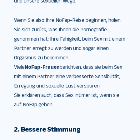
und unsere sexuellen Wege.
Wenn Sie also Ihre NoFap-Reise beginnen, holen
Sie sich zurück, was Ihnen die Pornografie
genommen hat: Ihre Fähigkeit, beim Sex mit einem
Partner erregt zu werden und sogar einen
Orgasmus zu bekommen.
Viele
NoFap-Frauen
berichten, dass sie beim Sex
mit einem Partner eine verbesserte Sensibilität,
Erregung und sexuelle Lust verspüren.
Sie erklären auch, dass Sex intimer ist, wenn sie
auf NoFap gehen.
2. Bessere Stimmung