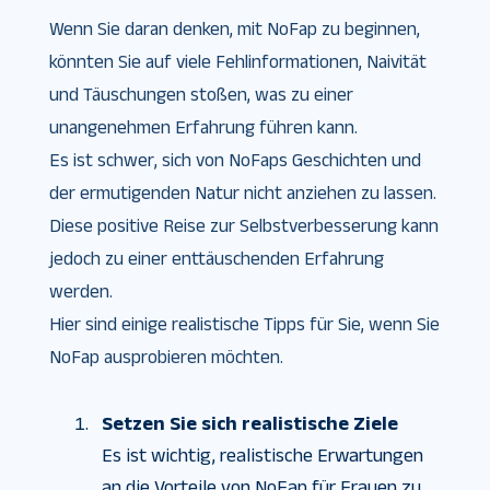
Wenn Sie daran denken, mit NoFap zu beginnen,
könnten Sie auf viele Fehlinformationen, Naivität
und Täuschungen stoßen, was zu einer
unangenehmen Erfahrung führen kann.
Es ist schwer, sich von NoFaps Geschichten und
der ermutigenden Natur nicht anziehen zu lassen.
Diese positive Reise zur Selbstverbesserung kann
jedoch zu einer enttäuschenden Erfahrung
werden.
Hier sind einige realistische Tipps für Sie, wenn Sie
NoFap ausprobieren möchten.
Setzen Sie sich realistische Ziele
Es ist wichtig, realistische Erwartungen
an die Vorteile von NoFap für Frauen zu