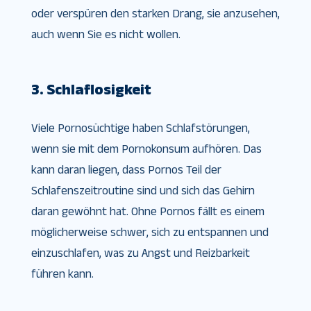
oder verspüren den starken Drang, sie anzusehen,
auch wenn Sie es nicht wollen.
3. Schlaflosigkeit
Viele Pornosüchtige haben Schlafstörungen,
wenn sie mit dem Pornokonsum aufhören. Das
kann daran liegen, dass Pornos Teil der
Schlafenszeitroutine sind und sich das Gehirn
daran gewöhnt hat. Ohne Pornos fällt es einem
möglicherweise schwer, sich zu entspannen und
einzuschlafen, was zu Angst und Reizbarkeit
führen kann.