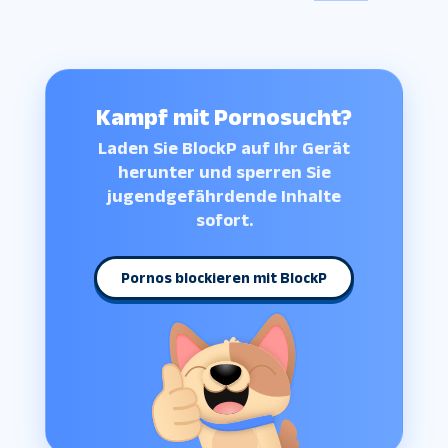
Kampf mit Pornosucht?
Laden Sie BlockP auf Ihr Gerät
herunter und sperren Sie
jugendgefährdende Inhalte
sofort.
Pornos blockieren mit BlockP