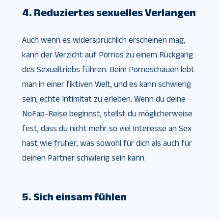
4. Reduziertes sexuelles Verlangen
Auch wenn es widersprüchlich erscheinen mag,
kann der Verzicht auf Pornos zu einem Rückgang
des Sexualtriebs führen. Beim Pornoschauen lebt
man in einer fiktiven Welt, und es kann schwierig
sein, echte Intimität zu erleben. Wenn du deine
NoFap-Reise beginnst, stellst du möglicherweise
fest, dass du nicht mehr so ​​viel Interesse an Sex
hast wie früher, was sowohl für dich als auch für
deinen Partner schwierig sein kann.
5. Sich einsam fühlen