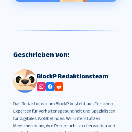
Geschrieben von:
BlockP Redaktionsteam
Das Redaktionsteam BlockP besteht aus Forschern,
Experten für Verhaltensgesundheit und Spezialisten
für digitales Wohlbefinden. Wir unterstützen
Menschen dabei, ihre Pornosucht zu überwinden und