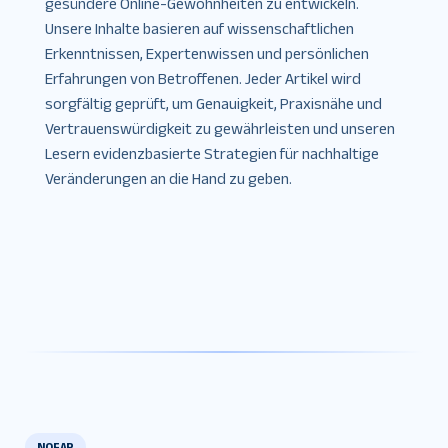
gesündere Online-Gewohnheiten zu entwickeln.
Unsere Inhalte basieren auf wissenschaftlichen
Erkenntnissen, Expertenwissen und persönlichen
Erfahrungen von Betroffenen. Jeder Artikel wird
sorgfältig geprüft, um Genauigkeit, Praxisnähe und
Vertrauenswürdigkeit zu gewährleisten und unseren
Lesern evidenzbasierte Strategien für nachhaltige
Veränderungen an die Hand zu geben.
NOFAP