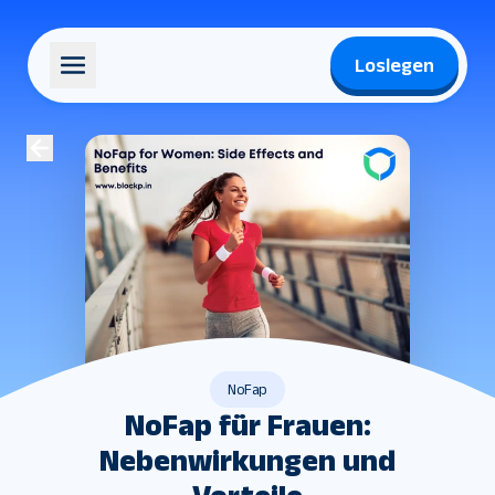
Loslegen
NoFap
NoFap für Frauen:
Nebenwirkungen und