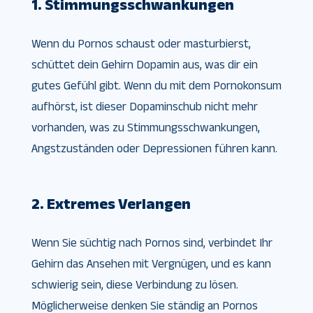
1. Stimmungsschwankungen
Wenn du Pornos schaust oder masturbierst,
schüttet dein Gehirn Dopamin aus, was dir ein
gutes Gefühl gibt. Wenn du mit dem Pornokonsum
aufhörst, ist dieser Dopaminschub nicht mehr
vorhanden, was zu Stimmungsschwankungen,
Angstzuständen oder Depressionen führen kann.
2. Extremes Verlangen
Wenn Sie süchtig nach Pornos sind, verbindet Ihr
Gehirn das Ansehen mit Vergnügen, und es kann
schwierig sein, diese Verbindung zu lösen.
Möglicherweise denken Sie ständig an Pornos