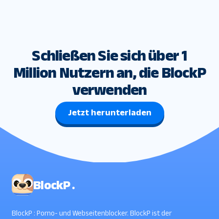
Schließen Sie sich über 1
Million Nutzern an, die BlockP
verwenden
Jetzt herunterladen
BlockP .
BlockP : Porno- und Webseitenblocker. BlockP ist der