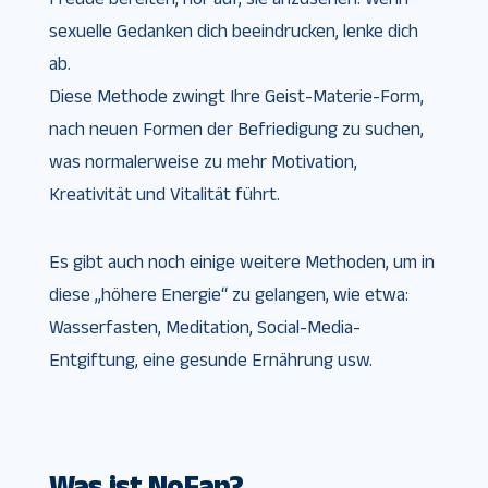
sexuelle Gedanken dich beeindrucken, lenke dich
ab.
Diese Methode zwingt Ihre Geist-Materie-Form,
nach neuen Formen der Befriedigung zu suchen,
was normalerweise zu mehr Motivation,
Kreativität und Vitalität führt.
Es gibt auch noch einige weitere Methoden, um in
diese „höhere Energie“ zu gelangen, wie etwa:
Wasserfasten, Meditation, Social-Media-
Entgiftung, eine gesunde Ernährung usw.
Was ist NoFap?