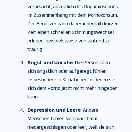
verursacht, abzüglich des Dopaminschubs
im Zusammenhang mit dem Pornokonsum.
Der Benutzer kann daher innerhalb kurzer
Zeit einen schnellen Stimmungswechsel
erleben, beispielsweise von wütend zu
traurig.
Angst und Unruhe
: Die Person kann
sich ängstlich oder aufgeregt fühlen,
insbesondere in Situationen, in denen sie
sich dem Porno jetzt nicht mehr hingeben
kann.
Depression und Leere
: Andere
Menschen fühlen sich manchmal
niedergeschlagen oder leer, weil sie sich