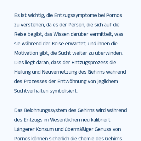
Es ist wichtig, die Entzugssymptome bei Pornos
zu verstehen, da es der Person, die sich auf die
Reise begibt, das Wissen darüber vermittelt, was
sie während der Reise erwartet, und ihnen die
Motivation gibt, die Sucht weiter zu überwinden.
Dies liegt daran, dass der Entzugsprozess die
Heilung und Neuvernetzung des Gehirns während
des Prozesses der Entwöhnung von jeglichem
Suchtverhalten symbolisiert.
Das Belohnungssystem des Gehirns wird während
des Entzugs im Wesentlichen neu kalibriert.
Längerer Konsum und übermäßiger Genuss von
Pornos können sicherlich die Chemie des Gehirns