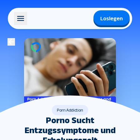
Loslegen
Porn Addiction
Porno Sucht
Entzugssymptome und