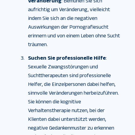
Veränderung
: Bemühen Sie sich
aufrichtig um Veränderung, vielleicht
indem Sie sich an die negativen
Auswirkungen der Pornografiesucht
erinnern und von einem Leben ohne Sucht
träumen.
Suchen Sie professionelle Hilfe
:
Sexuelle Zwangsstörungen und
Suchttherapeuten sind professionelle
Helfer, die Einzelpersonen dabei helfen,
sinnvolle Veränderungen herbeizuführen.
Sie können die kognitive
Verhaltenstherapie nutzen, bei der
Klienten dabei unterstützt werden,
negative Gedankenmuster zu erkennen