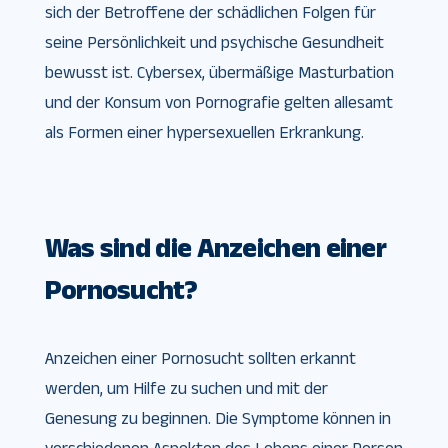
sich der Betroffene der schädlichen Folgen für
seine Persönlichkeit und psychische Gesundheit
bewusst ist. Cybersex, übermäßige Masturbation
und der Konsum von Pornografie gelten allesamt
als Formen einer hypersexuellen Erkrankung.
Was sind die Anzeichen einer
Pornosucht?
Anzeichen einer Pornosucht sollten erkannt
werden, um Hilfe zu suchen und mit der
Genesung zu beginnen. Die Symptome können in