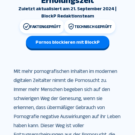
Erholungszeit
Zuletzt aktualisiert am 21. September 2024 |
BlockP Redaktionsteam
FAKTENGEPRÜFT
TECHNISCH GEPRÜFT
Pornos blockieren mit BlockP
Mit mehr pornografischen Inhalten im modernen
digitalen Zeitalter nimmt die Pornosucht zu.
Immer mehr Menschen begeben sich auf den
schwierigen Weg der Genesung, wenn sie
erkennen, dass übermäßiger Gebrauch von
Pornografie negative Auswirkungen auf ihr Leben
haben kann. Dieser Weg ist voller
Entzugserscheinungen aus der Pornosucht, die