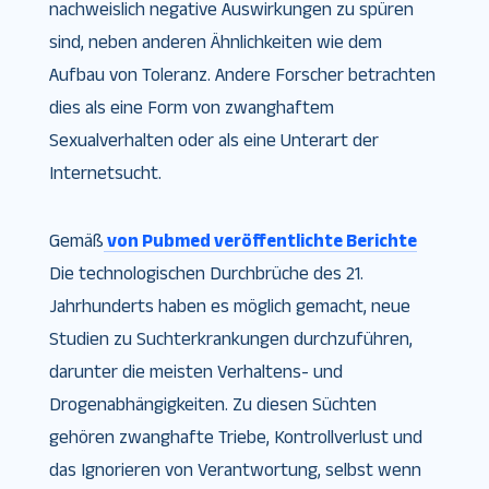
nachweislich negative Auswirkungen zu spüren
sind, neben anderen Ähnlichkeiten wie dem
Aufbau von Toleranz. Andere Forscher betrachten
dies als eine Form von zwanghaftem
Sexualverhalten oder als eine Unterart der
Internetsucht.
Gemäß
von Pubmed veröffentlichte Berichte
Die technologischen Durchbrüche des 21.
Jahrhunderts haben es möglich gemacht, neue
Studien zu Suchterkrankungen durchzuführen,
darunter die meisten Verhaltens- und
Drogenabhängigkeiten. Zu diesen Süchten
gehören zwanghafte Triebe, Kontrollverlust und
das Ignorieren von Verantwortung, selbst wenn