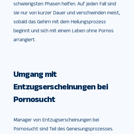
schwierigsten Phasen helfen. Auf jeden Fall sind
sie nur von kurzer Dauer und verschwinden meist,
sobald das Gehirn mit dem Heilungsprozess
beginnt und sich mit einem Leben ohne Pornos
arrangiert.
Umgang mit
Entzugserscheinungen bei
Pornosucht
Manager von Entzugserscheinungen bei
Pornosucht sind Teil des Genesungsprozesses.