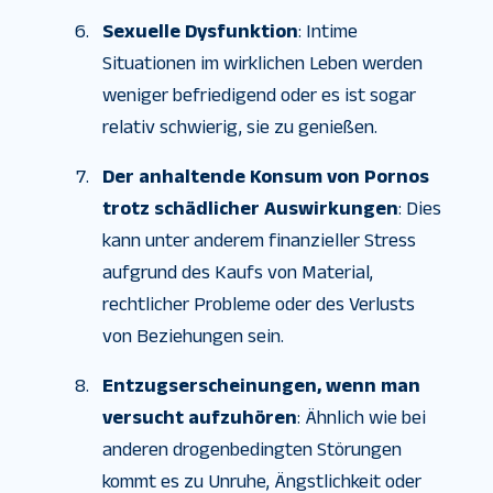
Sexuelle Dysfunktion
: Intime
Situationen im wirklichen Leben werden
weniger befriedigend oder es ist sogar
relativ schwierig, sie zu genießen.
Der anhaltende Konsum von Pornos
trotz schädlicher Auswirkungen
: Dies
kann unter anderem finanzieller Stress
aufgrund des Kaufs von Material,
rechtlicher Probleme oder des Verlusts
von Beziehungen sein.
Entzugserscheinungen, wenn man
versucht aufzuhören
: Ähnlich wie bei
anderen drogenbedingten Störungen
kommt es zu Unruhe, Ängstlichkeit oder