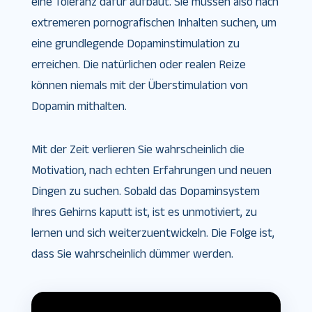
eine Toleranz dafür aufbaut. Sie müssen also nach
extremeren pornografischen Inhalten suchen, um
eine grundlegende Dopaminstimulation zu
erreichen. Die natürlichen oder realen Reize
können niemals mit der Überstimulation von
Dopamin mithalten.
Mit der Zeit verlieren Sie wahrscheinlich die
Motivation, nach echten Erfahrungen und neuen
Dingen zu suchen. Sobald das Dopaminsystem
Ihres Gehirns kaputt ist, ist es unmotiviert, zu
lernen und sich weiterzuentwickeln. Die Folge ist,
dass Sie wahrscheinlich dümmer werden.