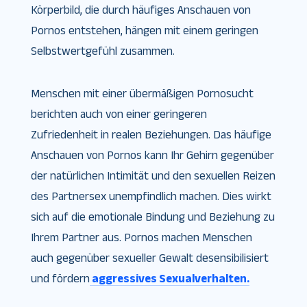
Körperbild, die durch häufiges Anschauen von
Pornos entstehen, hängen mit einem geringen
Selbstwertgefühl zusammen.
Menschen mit einer übermäßigen Pornosucht
berichten auch von einer geringeren
Zufriedenheit in realen Beziehungen. Das häufige
Anschauen von Pornos kann Ihr Gehirn gegenüber
der natürlichen Intimität und den sexuellen Reizen
des Partnersex unempfindlich machen. Dies wirkt
sich auf die emotionale Bindung und Beziehung zu
Ihrem Partner aus. Pornos machen Menschen
auch gegenüber sexueller Gewalt desensibilisiert
und fördern
aggressives Sexualverhalten.