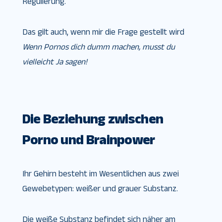
Regulierung.
Das gilt auch, wenn mir die Frage gestellt wird
Wenn Pornos dich dumm machen, musst du
vielleicht Ja sagen!
Die Beziehung zwischen
Porno und Brainpower
Ihr Gehirn besteht im Wesentlichen aus zwei
Gewebetypen: weißer und grauer Substanz.
Die weiße Substanz befindet sich näher am