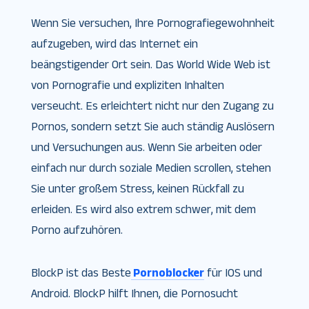
Wenn Sie versuchen, Ihre Pornografiegewohnheit
aufzugeben, wird das Internet ein
beängstigender Ort sein. Das World Wide Web ist
von Pornografie und expliziten Inhalten
verseucht. Es erleichtert nicht nur den Zugang zu
Pornos, sondern setzt Sie auch ständig Auslösern
und Versuchungen aus. Wenn Sie arbeiten oder
einfach nur durch soziale Medien scrollen, stehen
Sie unter großem Stress, keinen Rückfall zu
erleiden. Es wird also extrem schwer, mit dem
Porno aufzuhören.
BlockP ist das Beste
Pornoblocker
für IOS und
Android. BlockP hilft Ihnen, die Pornosucht