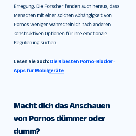
Erregung. Die Forscher fanden auch heraus, dass
Menschen mit einer solchen Abhängigkeit von
Pornos weniger wahrscheinlich nach anderen
konstruktiven Optionen für ihre emotionale
Regulierung suchen.
Lesen Sie auch:
Die 9 besten Porno-Blocker-
Apps für Mobilgeräte
Macht dich das Anschauen
von Pornos dümmer oder
dumm?