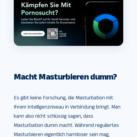
Macht Masturbieren dumm?
Es gibt keine Forschung, die Masturbation mit
Ihrem Intelligenzniveau in Verbindung bringt. Man
kann also nicht schlüssig sagen, dass
Masturbation dumm macht. Während reguliertes
Masturbieren eigentlich harmloser sein mag,