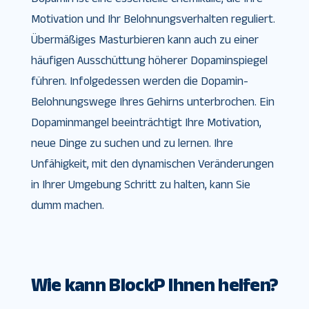
Motivation und Ihr Belohnungsverhalten reguliert.
Übermäßiges Masturbieren kann auch zu einer
häufigen Ausschüttung höherer Dopaminspiegel
führen. Infolgedessen werden die Dopamin-
Belohnungswege Ihres Gehirns unterbrochen. Ein
Dopaminmangel beeinträchtigt Ihre Motivation,
neue Dinge zu suchen und zu lernen. Ihre
Unfähigkeit, mit den dynamischen Veränderungen
in Ihrer Umgebung Schritt zu halten, kann Sie
dumm machen.
Wie kann BlockP Ihnen helfen?