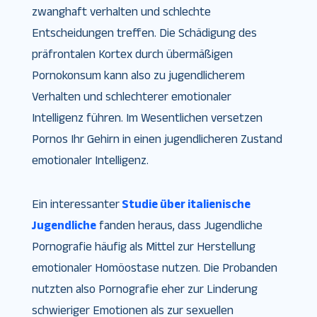
zwanghaft verhalten und schlechte
Entscheidungen treffen. Die Schädigung des
präfrontalen Kortex durch übermäßigen
Pornokonsum kann also zu jugendlicherem
Verhalten und schlechterer emotionaler
Intelligenz führen. Im Wesentlichen versetzen
Pornos Ihr Gehirn in einen jugendlicheren Zustand
emotionaler Intelligenz.
Ein interessanter
Studie über italienische
Jugendliche
fanden heraus, dass Jugendliche
Pornografie häufig als Mittel zur Herstellung
emotionaler Homöostase nutzen. Die Probanden
nutzten also Pornografie eher zur Linderung
schwieriger Emotionen als zur sexuellen