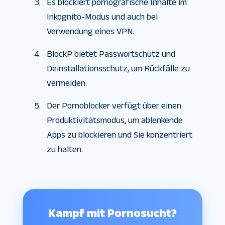
Es blockiert pornografische Inhalte im
Inkognito-Modus und auch bei
Verwendung eines VPN.
BlockP bietet Passwortschutz und
Deinstallationsschutz, um Rückfälle zu
vermeiden.
Der Pornoblocker verfügt über einen
Produktivitätsmodus, um ablenkende
Apps zu blockieren und Sie konzentriert
zu halten.
Kampf mit Pornosucht?