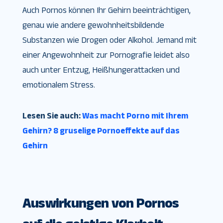
Auch Pornos können Ihr Gehirn beeinträchtigen,
genau wie andere gewohnheitsbildende
Substanzen wie Drogen oder Alkohol. Jemand mit
einer Angewohnheit zur Pornografie leidet also
auch unter Entzug, Heißhungerattacken und
emotionalem Stress.
Lesen Sie auch:
Was macht Porno mit Ihrem
Gehirn? 8 gruselige Pornoeffekte auf das
Gehirn
Auswirkungen von Pornos