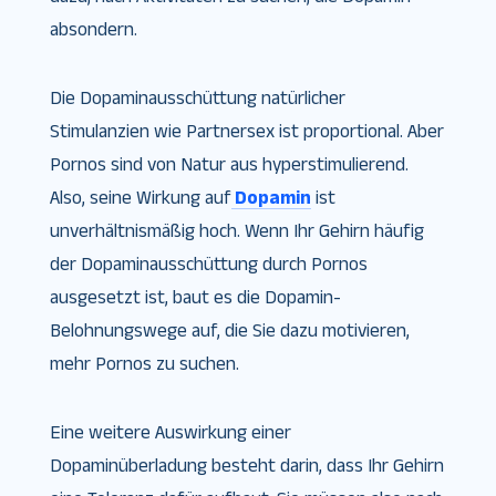
absondern.
Die Dopaminausschüttung natürlicher
Stimulanzien wie Partnersex ist proportional. Aber
Pornos sind von Natur aus hyperstimulierend.
Also, seine Wirkung auf
Dopamin
ist
unverhältnismäßig hoch. Wenn Ihr Gehirn häufig
der Dopaminausschüttung durch Pornos
ausgesetzt ist, baut es die Dopamin-
Belohnungswege auf, die Sie dazu motivieren,
mehr Pornos zu suchen.
Eine weitere Auswirkung einer
Dopaminüberladung besteht darin, dass Ihr Gehirn