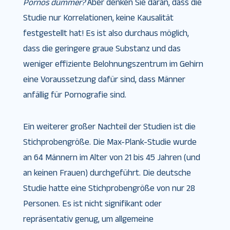
Pornos dümmer?
Aber denken Sie daran, dass die
Studie nur Korrelationen, keine Kausalität
festgestellt hat! Es ist also durchaus möglich,
dass die geringere graue Substanz und das
weniger effiziente Belohnungszentrum im Gehirn
eine Voraussetzung dafür sind, dass Männer
anfällig für Pornografie sind.
Ein weiterer großer Nachteil der Studien ist die
Stichprobengröße. Die Max-Plank-Studie wurde
an 64 Männern im Alter von 21 bis 45 Jahren (und
an keinen Frauen) durchgeführt. Die deutsche
Studie hatte eine Stichprobengröße von nur 28
Personen. Es ist nicht signifikant oder
repräsentativ genug, um allgemeine