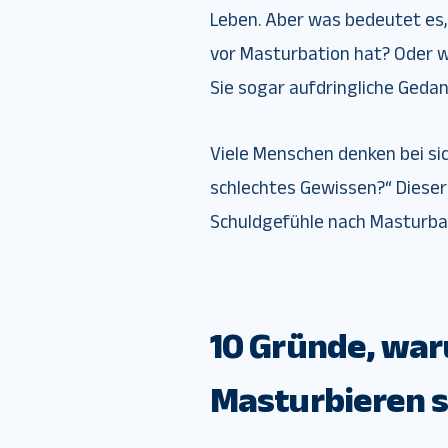
Leben. Aber was bedeutet es,
vor Masturbation hat? Oder we
Sie sogar aufdringliche Ge
Viele Menschen denken bei si
schlechtes Gewissen?“ Dieser A
Schuldgefühle nach Masturba
10 Gründe, war
Masturbieren s