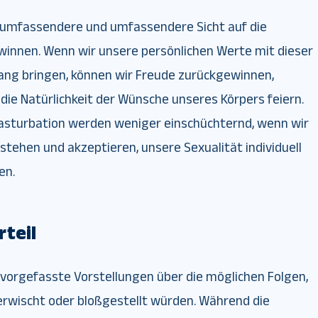
ne umfassendere und umfassendere Sicht auf die
winnen. Wenn wir unsere persönlichen Werte mit dieser
klang bringen, können wir Freude zurückgewinnen,
die Natürlichkeit der Wünsche unseres Körpers feiern.
Masturbation werden weniger einschüchternd, wenn wir
tehen und akzeptieren, unsere Sexualität individuell
en.
rteil
vorgefasste Vorstellungen über die möglichen Folgen,
rwischt oder bloßgestellt würden. Während die