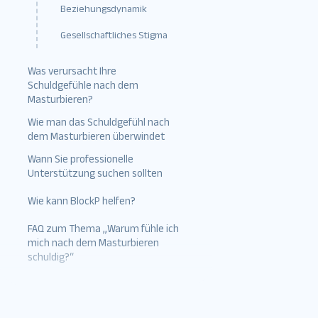
Beziehungsdynamik
Gesellschaftliches Stigma
Was verursacht Ihre
Schuldgefühle nach dem
Masturbieren?
Wie man das Schuldgefühl nach
dem Masturbieren überwindet
Wann Sie professionelle
Unterstützung suchen sollten
Wie kann BlockP helfen?
FAQ zum Thema „Warum fühle ich
mich nach dem Masturbieren
schuldig?“
1] Warum fühle ich mich nach
der Ejakulation schlecht?