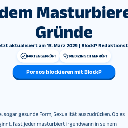
 dem Masturbiere
Gründe
tzt aktualisiert am 13. März 2025 | BlockP Redaktion
FAKTENGEPRÜFT
MEDIZINISCH GEPRÜFT
Pornos blockieren mit BlockP
e, sogar gesunde Form, Sexualität auszudrücken. Ob es
ginnt, fast jeder masturbiert irgendwann in seinem