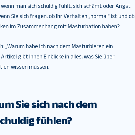
 wenn man sich schuldig fühlt, sich schämt oder Angst
nn Sie sich fragen, ob Ihr Verhalten „normal“ ist und ob
danken im Zusammenhang mit Masturbation haben?
ch: „Warum habe ich nach dem Masturbieren ein
rtikel gibt Ihnen Einblicke in alles, was Sie über
tion wissen müssen.
um Sie sich nach dem
chuldig fühlen?