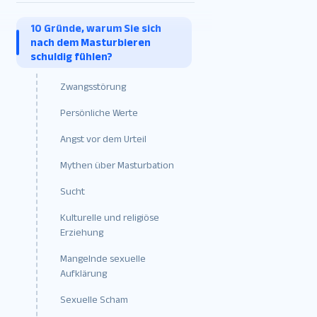
10 Gründe, warum Sie sich
nach dem Masturbieren
schuldig fühlen?
Zwangsstörung
Persönliche Werte
Angst vor dem Urteil
Mythen über Masturbation
Sucht
Kulturelle und religiöse
Erziehung
Mangelnde sexuelle
Aufklärung
Sexuelle Scham