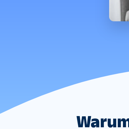
Warum 