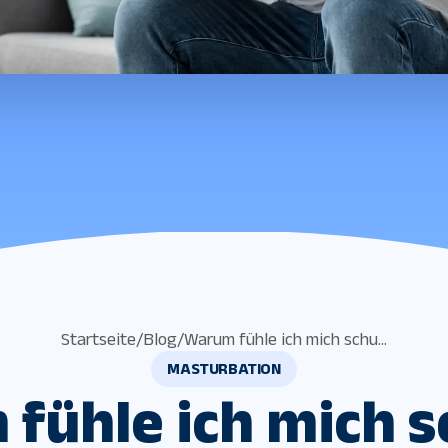
Startseite
/
Blog
/
Warum fühle ich mich schu...
MASTURBATION
fühle ich mich s