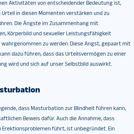
imen Aktivitäten von entscheidender Bedeutung ist,
m Urteil in diesen Momenten verstärken und zu
führen. Die Ängste im Zusammenhang mit
n, Körperbild und sexueller Leistungsfähigkeit
iv wahrgenommen zu werden. Diese Angst, gepaart mit
 kann dazu führen, dass das Urteilsvermögen zu einer
ung wird und sich auf unser Selbstbild auswirkt.
sturbation
egende, dass Masturbation zur Blindheit führen kann,
haftlichen Beweis dafür. Auch die Annahme, dass
Erektionsproblemen führt, ist unbegründet. Ein