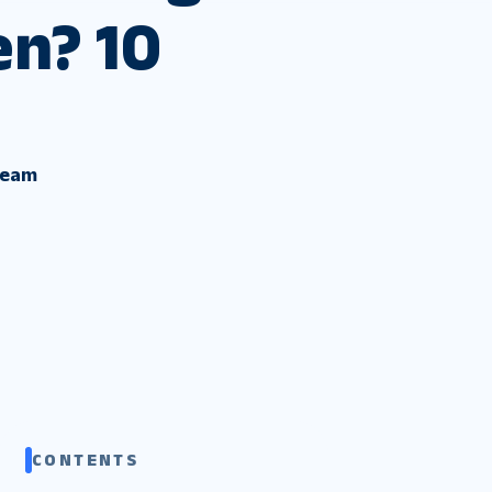
n? 10
steam
CONTENTS