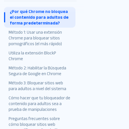
¿Por qué Chrome no bloquea
el contenido para adultos de
forma predeterminada?
Método 1: Usar una extensión
Chrome para bloquear sitios
pornográficos (el más rápido)
Utiliza la extensión BlockP
Chrome
Método 2: Habilitar la Búsqueda
Segura de Google en Chrome
Método 3: Bloquear sitios web
para adultos a nivel del sistema
Cómo hacer que tu bloqueador de
En Windows (usando
contenido para adultos sea a
Microsoft Family Safety o el
prueba de manipulaciones
archivo Hosts)
Preguntas frecuentes sobre
En Mac (usando Tiempo en
cómo bloquear sitios web
pantalla para Chrome )