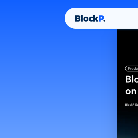
Block
P
.