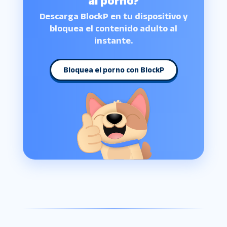
al porno?
Descarga BlockP en tu dispositivo y
bloquea el contenido adulto al
instante.
Bloquea el porno con BlockP