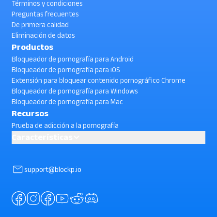
Términos y condiciones
Preguntas frecuentes
De primera calidad
Eliminación de datos
Productos
Bloqueador de pornografía para Android
Bloqueador de pornografía para iOS
Extensión para bloquear contenido pornográfico Chrome
Bloqueador de pornografía para Windows
Bloqueador de pornografía para Mac
Recursos
Prueba de adicción a la pornografía
Características
AI powered Porn Blocking
Block YouTube Shorts
support@blockp.io
Cómo bloquear el contenido pornográfico en Android usando
BlockP gratis en 2026
¿Cómo bloquear los vídeos cortos de YouTube en Android ?
(Verificar)