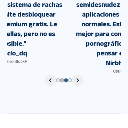
semidesnudez que aparece en las
aplicaciones de redes sociales
normales. Esta aplicación es la
mejor para controlar tus impulsos
pornográficos y ayudarte a
pensar en ti mismo.
"
Nirbhay barot
Usuario BlockP
Únete a más de 1M de