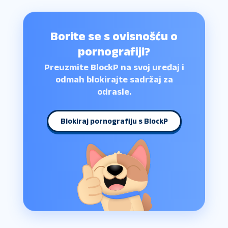
Borite se s ovisnošću o
pornografiji?
Preuzmite BlockP na svoj uređaj i
odmah blokirajte sadržaj za
odrasle.
Blokiraj pornografiju s BlockP