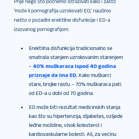
Prije nego što počnemo istraživati ​​kako i zašto
‘može li pornografija uzrokovati ED,’ naučimo
nešto o pozadini erektilne disfunkcije i ED-a
izazvanog pornografijom.
Erektilna disfunkcija tradicionalno se
smatrala stanjem uzrokovanim starenjem
–
40% muškaraca ispod 40 godina
priznaje da ima ED.
Kako muškarci
stare, brojke rastu – 70% muškaraca pati
od ED-a u dobi od 70 godina.
ED može biti rezultat medicinskih stanja
kao što su hipertenzija, dijabetes, ozljede
leđne moždine, visok kolesterol i
kardiovaskularne bolesti. Ali, za većinu