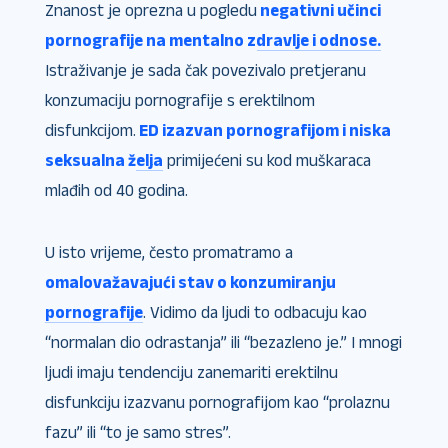
Znanost je oprezna u pogledu
negativni učinci
pornografije na mentalno zdravlje i odnose.
Istraživanje je sada čak povezivalo pretjeranu
konzumaciju pornografije s erektilnom
disfunkcijom.
ED izazvan pornografijom i niska
seksualna želja
primijećeni su kod muškaraca
mlađih od 40 godina.
U isto vrijeme, često promatramo a
omalovažavajući stav o konzumiranju
pornografije
. Vidimo da ljudi to odbacuju kao
“normalan dio odrastanja” ili “bezazleno je.” I mnogi
ljudi imaju tendenciju zanemariti erektilnu
disfunkciju izazvanu pornografijom kao “prolaznu
fazu” ili “to je samo stres”.