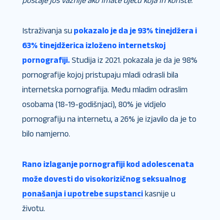
postaje još važnije ako imate djecu koja ih koriste.
Istraživanja su
pokazalo je da je 93% tinejdžera i
63% tinejdžerica izloženo internetskoj
pornografiji.
Studija iz 2021. pokazala je da je 98%
pornografije kojoj pristupaju mladi odrasli bila
internetska pornografija. Među mladim odraslim
osobama (18-19-godišnjaci), 80% je vidjelo
pornografiju na internetu, a 26% je izjavilo da je to
bilo namjerno.
Rano izlaganje pornografiji kod adolescenata
može dovesti do visokorizičnog seksualnog
ponašanja i upotrebe supstanci
kasnije u
životu.