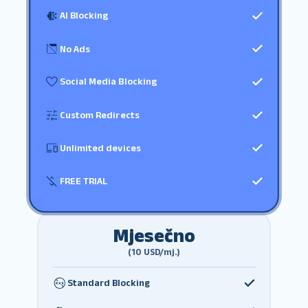
AI Blocking
No Ads
Social Media Blocking
Custom Redirects
Unlimited devices
FREE TRIAL
Mjesečno
(10 USD/mj.)
Standard Blocking