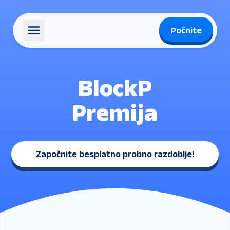
Počnite
BlockP
Premija
Započnite besplatno probno razdoblje
!