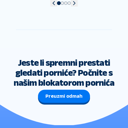
Jeste li spremni prestati
gledati porniće? Počnite s
našim blokatorom pornića
Preuzmi odmah