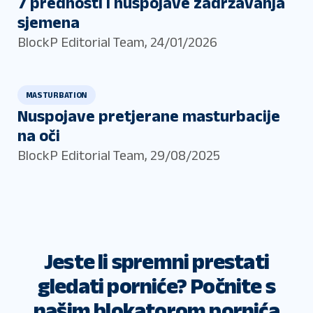
7 prednosti i nuspojave zadržavanja
sjemena
BlockP Editorial Team
,
24/01/2026
MASTURBATION
Nuspojave pretjerane masturbacije
na oči
BlockP Editorial Team
,
29/08/2025
Jeste li spremni prestati
gledati porniće? Počnite s
našim blokatorom pornića