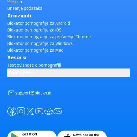
Premija
Brisanje podataka
Proizvodi
Blokator pornografije za Android
Blokator pornografije za iOS
Blokator pornografije za proširenje Chrome
Blokator pornografije za Windows
Blokator pornografije za Mac
Resursi
Test ovisnosti o pornografiji
Značajke
Block YouTube Shorts
AI powered Porn Blocking
support@blockp.io
Kako blokirati YouTube kratke videozapise na Android ?
(provjerite)