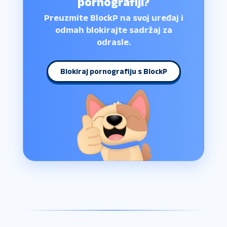
pornografiji?
Preuzmite BlockP na svoj uređaj i
odmah blokirajte sadržaj za
odrasle.
Blokiraj pornografiju s BlockP