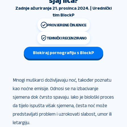
sjaj lica?
Zadnje ažuriranje 21. prosinca 2024. | Urednički
tim BlockP
PROVJERENE ČINJENICE
TEHNIČKI RECENZIRANO
Blokiraj pornografiju s BlockP
Mnogi muškarci doživljavaju noć, također poznatu
kao noćne emisije. Odnosi se na izbacivanje
sjemena dok čvrsto spavaju. Iako je biološki proces
da tijelo ispušta višak sjemena, česta noć može
predstavljati problem i uzrokovati slabost, umor ili
letargiju.