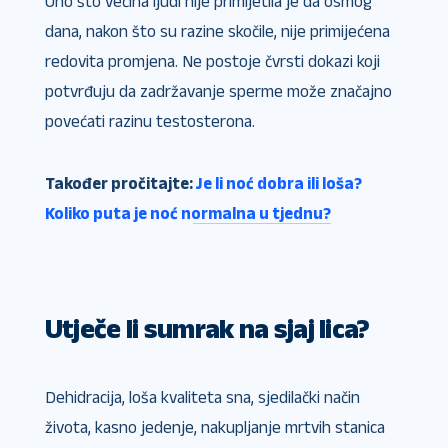
Ono što većina ljudi nije primijetila je da osmog
dana, nakon što su razine skočile, nije primijećena
redovita promjena. Ne postoje čvrsti dokazi koji
potvrđuju da zadržavanje sperme može značajno
povećati razinu testosterona.
Također pročitajte:
Je li noć dobra ili loša?
Koliko puta je noć normalna u tjednu?
Utječe li sumrak na sjaj lica?
Dehidracija, loša kvaliteta sna, sjedilački način
života, kasno jedenje, nakupljanje mrtvih stanica