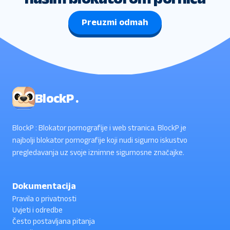
Preuzmi odmah
BlockP .
BlockP : Blokator pornografije i web stranica. BlockP je
najbolji blokator pornografije koji nudi sigurno iskustvo
pregledavanja uz svoje iznimne sigurnosne značajke.
Dokumentacija
Pravila o privatnosti
Uvjeti i odredbe
Često postavljana pitanja