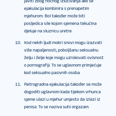
javiti zbog noćnog izlučivanja ako se
ejakulacija kombinira s prenapetim
mjehurom. Bol također može biti
posljedica sile kojom sjemena tekućina
djeluje na sluznicu uretre.
Kod nekih ljudi mokri snovi mogu izazvati
više napaljenosti, poboljšanu seksualnu
želju i želje koje mogu uzrokovati ovisnost
o pornografiji. To se uglavnom primjećuje
kod seksualno pasivnih osoba.
Retrogradna ejakulacija također se može
dogoditi uglavnom kada tijekom vrhunca
sjeme ulazi u mjehur umjesto da izlazi iz
penisa. To se naziva suhi orgazam.