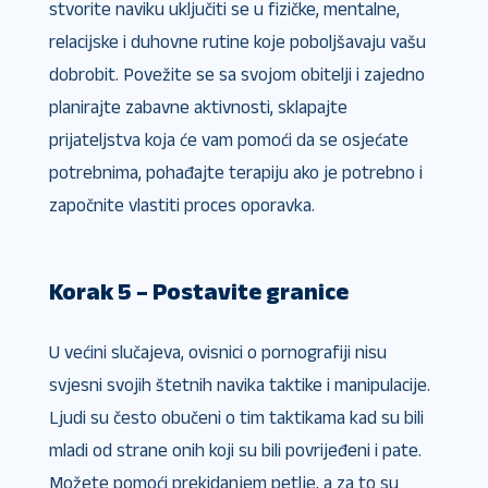
stvorite naviku uključiti se u fizičke, mentalne,
relacijske i duhovne rutine koje poboljšavaju vašu
dobrobit. Povežite se sa svojom obitelji i zajedno
planirajte zabavne aktivnosti, sklapajte
prijateljstva koja će vam pomoći da se osjećate
potrebnima, pohađajte terapiju ako je potrebno i
započnite vlastiti proces oporavka.
Korak 5 – Postavite granice
U većini slučajeva, ovisnici o pornografiji nisu
svjesni svojih štetnih navika taktike i manipulacije.
Ljudi su često obučeni o tim taktikama kad su bili
mladi od strane onih koji su bili povrijeđeni i pate.
Možete pomoći prekidanjem petlje, a za to su