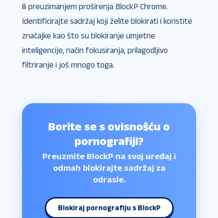
ili preuzimanjem proširenja BlockP Chrome.
Identificirajte sadržaj koji želite blokirati i koristite
značajke kao što su blokiranje umjetne
inteligencije, način fokusiranja, prilagodljivo
filtriranje i još mnogo toga.
Borite se s ovisnošću o
pornografiji?
Preuzmite BlockP na svoj uređaj i
odmah blokirajte sadržaj za
odrasle.
Blokiraj pornografiju s BlockP