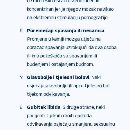
će biti teško ostati usredotočen ili
koncentriran jer je njegov mozak navikao
na ekstremnu stimulaciju pornografije.
Poremećaji spavanja ili nesanica
:
Promjene u kemiji mozga utječu na
obrazac spavanja uzrokujući da ova osoba
ili ima poteškoća sa spavanjem ili
buđenjem i ostajanjem budnom.
Glavobolje i tjelesni bolovi
: Neki
osjećaju glavobolju ili opću tjelesnu bol
tijekom odvikavanja.
Gubitak libida
: S druge strane, neki
pacijenti tijekom ranih epizoda
odvikavanja osjećaju smanjenu seksualnu