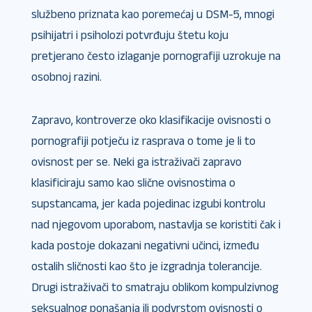
službeno priznata kao poremećaj u DSM-5, mnogi
psihijatri i psiholozi potvrđuju štetu koju
pretjerano često izlaganje pornografiji uzrokuje na
osobnoj razini.
Zapravo, kontroverze oko klasifikacije ovisnosti o
pornografiji potječu iz rasprava o tome je li to
ovisnost per se. Neki ga istraživači zapravo
klasificiraju samo kao slične ovisnostima o
supstancama, jer kada pojedinac izgubi kontrolu
nad njegovom uporabom, nastavlja se koristiti čak i
kada postoje dokazani negativni učinci, između
ostalih sličnosti kao što je izgradnja tolerancije.
Drugi istraživači to smatraju oblikom kompulzivnog
seksualnog ponašanja ili podvrstom ovisnosti o