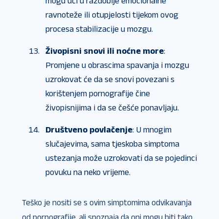
mogu ući u razdoblje emocionalne
ravnoteže ili otupjelosti tijekom ovog
procesa stabilizacije u mozgu.
Živopisni snovi ili noćne more
:
Promjene u obrascima spavanja i mozgu
uzrokovat će da se snovi povezani s
korištenjem pornografije čine
živopisnijima i da se češće ponavljaju.
Društveno povlačenje
: U mnogim
slučajevima, sama tjeskoba simptoma
ustezanja može uzrokovati da se pojedinci
povuku na neko vrijeme.
Teško je nositi se s ovim simptomima odvikavanja
od pornografije, ali spoznaja da oni mogu biti tako