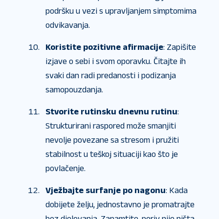
podršku u vezi s upravljanjem simptomima
odvikavanja.
Koristite pozitivne afirmacije
: Zapišite
izjave o sebi i svom oporavku. Čitajte ih
svaki dan radi predanosti i podizanja
samopouzdanja.
Stvorite rutinsku dnevnu rutinu
:
Strukturirani raspored može smanjiti
nevolje povezane sa stresom i pružiti
stabilnost u teškoj situaciji kao što je
povlačenje.
Vježbajte surfanje po nagonu
: Kada
dobijete želju, jednostavno je promatrajte
bez djelovanja. Zapamtite, poriv nije ništa