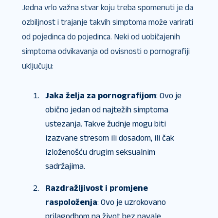
Jedna vrlo važna stvar koju treba spomenuti je da
ozbiljnost i trajanje takvih simptoma može varirati
od pojedinca do pojedinca. Neki od uobičajenih
simptoma odvikavanja od ovisnosti o pornografiji
uključuju:
Jaka želja za pornografijom
: Ovo je
obično jedan od najtežih simptoma
ustezanja. Takve žudnje mogu biti
izazvane stresom ili dosadom, ili čak
izloženošću drugim seksualnim
sadržajima.
Razdražljivost i promjene
raspoloženja
: Ovo je uzrokovano
prilagodbom na život bez navale