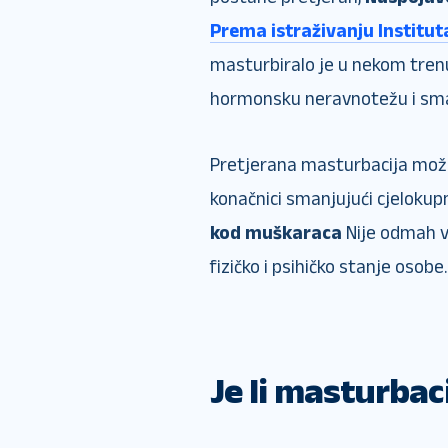
Prema istraživanju Institut
masturbiralo je u nekom trenu
hormonsku neravnotežu i sma
Pretjerana masturbacija može
konačnici smanjujući cjelokup
kod muškaraca
Nije odmah vi
fizičko i psihičko stanje osobe.
Je li masturbac