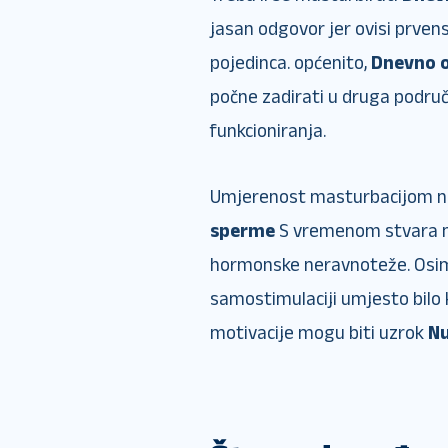
jasan odgovor jer ovisi prvens
pojedinca. općenito,
Dnevno 
počne zadirati u druga područ
funkcioniranja.
Umjerenost masturbacijom ne 
sperme
S vremenom stvara ne
hormonske neravnoteže. Osim 
samostimulaciji umjesto bilo
motivacije mogu biti uzrok
Nu