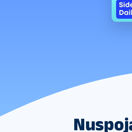
Nuspoj