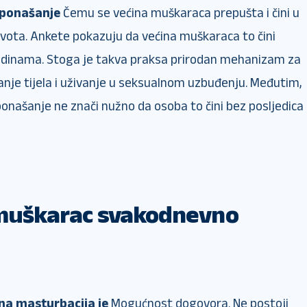
 ponašanje
Čemu se većina muškaraca prepušta i čini u
vota. Ankete pokazuju da većina muškaraca to čini
odinama. Stoga je takva praksa prirodan mehanizam za
vanje tijela i uživanje u seksualnom uzbuđenju. Međutim,
ponašanje ne znači nužno da osoba to čini bez posljedica
a muškarac svakodnevno
na masturbacija je
Mogućnost dogovora. Ne postoji