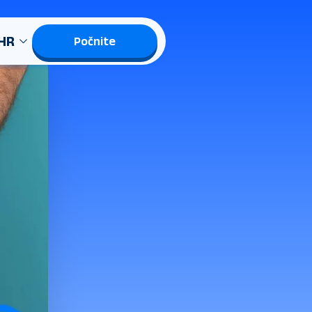
HR
Počnite