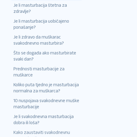
Je li masturbacija štetna za
zdravlje?
Je li masturbacija uobičajeno
ponašanje?
Je li zdravo da muškarac
svakodnevno masturbira?
Što se događa ako masturbirate
svaki dan?
Prednosti masturbacije za
muškarce
Koliko puta tjedno je masturbacija
normalna za muškarca?
10 nuspojava svakodnevne muške
masturbacije
Je li svakodnevna masturbacija
Fizička slabost i umor
dobra ili loša?
Poremećena funkcija penisa
Kako zaustaviti svakodnevnu