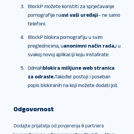
BlockP možete koristiti za sprječavanje
pornografije na
svi vaši uređaji
– ne samo
telefoni.
BlockP blokira pornografiju u svim
preglednicima, u
anonimni način rada,
i u
svakoj novoj aplikaciji koju instalirate.
Odmah
blokira milijune web stranica
za odrasle.
Također postoji i poseban
popis blokiranih na koji možete dodati još.
Odgovornost
Dodajte prijatelja od povjerenja ili partnera