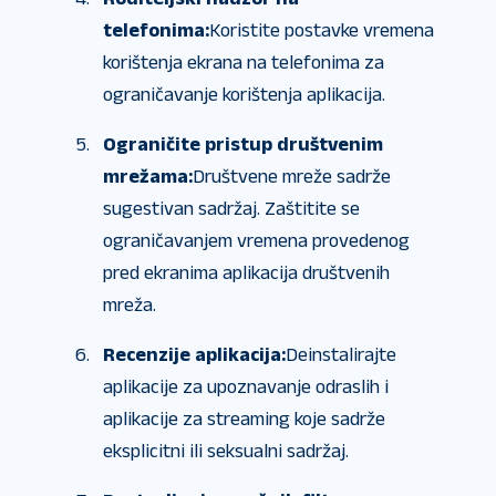
telefonima:
Koristite postavke vremena
korištenja ekrana na telefonima za
ograničavanje korištenja aplikacija.
Ograničite pristup društvenim
mrežama:
Društvene mreže sadrže
sugestivan sadržaj. Zaštitite se
ograničavanjem vremena provedenog
pred ekranima aplikacija društvenih
mreža.
Recenzije aplikacija:
Deinstalirajte
aplikacije za upoznavanje odraslih i
aplikacije za streaming koje sadrže
eksplicitni ili seksualni sadržaj.