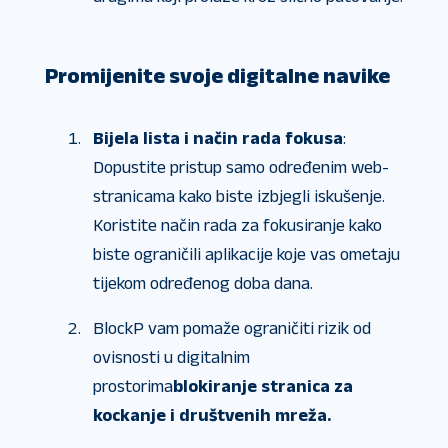
Promijenite svoje digitalne navike
Bijela lista i način rada fokusa
:
Dopustite pristup samo određenim web-
stranicama kako biste izbjegli iskušenje.
Koristite način rada za fokusiranje kako
biste ograničili aplikacije koje vas ometaju
tijekom određenog doba dana.
BlockP vam pomaže ograničiti rizik od
ovisnosti u digitalnim
prostorima
blokiranje stranica za
kockanje i društvenih mreža.