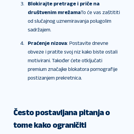
Blokirajte pretrage i priče na
društvenim mrežama
To će vas zaštititi
od slučajnog uznemiravanja polugolim
sadržajem.
Praćenje nizova
: Postavite dnevne
obveze i pratite svoj niz kako biste ostali
motivirani. Također ćete otključati
premium značajke blokatora pornografije
postizanjem prekretnica.
Često postavljana pitanja o
tome kako ograničiti