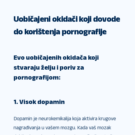
Uobičajeni okidači koji dovode
do korištenja pornografije
Evo uobičajenih okidača koji
stvaraju želju i poriv za
pornografijom:
1. Visok dopamin
Dopamin je neurokemikalija koja aktivira krugove
nagrađivanja u vašem mozgu. Kada vaš mozak