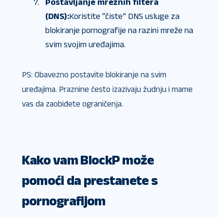
Postavljanje mrežnih filtera
(DNS):
Koristite “čiste” DNS usluge za
blokiranje pornografije na razini mreže na
svim svojim uređajima.
PS: Obavezno postavite blokiranje na svim
uređajima. Praznine često izazivaju žudnju i mame
vas da zaobiđete ograničenja.
Kako vam BlockP može
pomoći da prestanete s
pornografijom