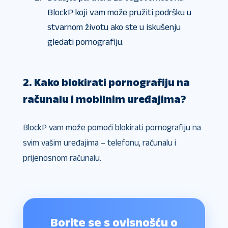
BlockP koji vam može pružiti podršku u
stvarnom životu ako ste u iskušenju
gledati pornografiju.
2. Kako blokirati pornografiju na
računalu i mobilnim uređajima?
BlockP vam može pomoći blokirati pornografiju na
svim vašim uređajima – telefonu, računalu i
prijenosnom računalu.
Borite se s ovisnošću o