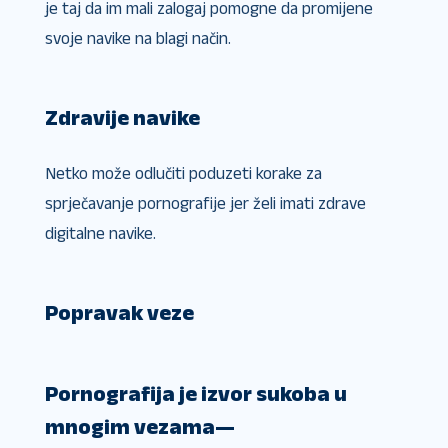
je taj da im mali zalogaj pomogne da promijene
svoje navike na blagi način.
Zdravije navike
Netko može odlučiti poduzeti korake za
sprječavanje pornografije jer želi imati zdrave
digitalne navike.
Popravak veze
Pornografija je izvor sukoba u
mnogim vezama—