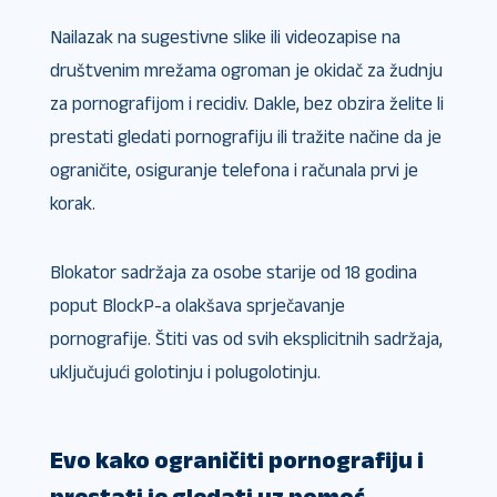
Nailazak na sugestivne slike ili videozapise na
društvenim mrežama ogroman je okidač za žudnju
za pornografijom i recidiv. Dakle, bez obzira želite li
prestati gledati pornografiju ili tražite načine da je
ograničite, osiguranje telefona i računala prvi je
korak.
Blokator sadržaja za osobe starije od 18 godina
poput BlockP-a olakšava sprječavanje
pornografije. Štiti vas od svih eksplicitnih sadržaja,
uključujući golotinju i polugolotinju.
Evo kako ograničiti pornografiju i
prestati je gledati uz pomoć