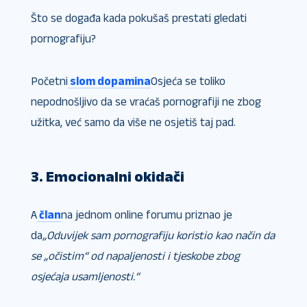
Što se događa kada pokušaš prestati gledati
pornografiju?
Početni
slom dopamina
Osjeća se toliko
nepodnošljivo da se vraćaš pornografiji ne zbog
užitka, već samo da više ne osjetiš taj pad.
3. Emocionalni okidači
A
član
na jednom online forumu priznao je
da
„Oduvijek sam pornografiju koristio kao način da
se „očistim“ od napaljenosti i tjeskobe zbog
osjećaja usamljenosti.“