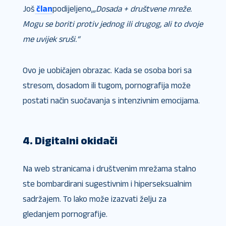
Još
član
podijeljeno,
„Dosada + društvene mreže.
Mogu se boriti protiv jednog ili drugog, ali to dvoje
me uvijek sruši.“
Ovo je uobičajen obrazac. Kada se osoba bori sa
stresom, dosadom ili tugom, pornografija može
postati način suočavanja s intenzivnim emocijama.
4. Digitalni okidači
Na web stranicama i društvenim mrežama stalno
ste bombardirani sugestivnim i hiperseksualnim
sadržajem. To lako može izazvati želju za
gledanjem pornografije.