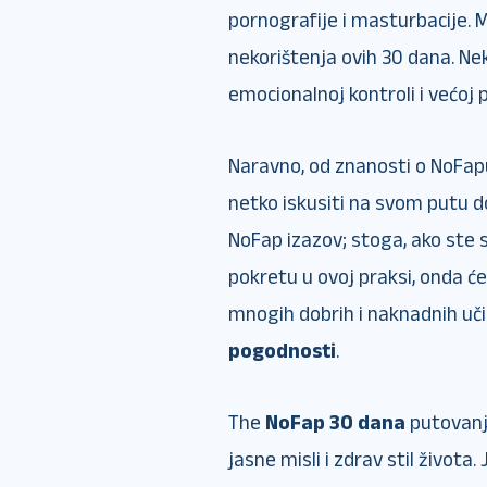
pornografije i masturbacije.
nekorištenja ovih 30 dana. Neki
emocionalnoj kontroli i većoj 
Naravno, od znanosti o NoFapu 
netko iskusiti na svom putu d
NoFap izazov; stoga, ako ste 
pokretu u ovoj praksi, onda će
mnogih dobrih i naknadnih uči
pogodnosti
.
The
NoFap 30 dana
putovanje
jasne misli i zdrav stil života