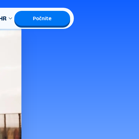
HR
Počnite