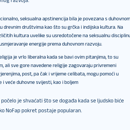
nog razvoja.
icionalno, seksualna apstinencija bila je povezana s duhovno
 drevnim društvima kao što su grčka i indijska kultura. Na
azličitih kultura uvelike su usredotočene na seksualnu disciplin
i usmjeravanje energije prema duhovnom razvoju.
religija je vrlo liberalna kada se bavi ovim pitanjima, to su
m, ali sve gore navedene religije zagovaraju privremeni
jerenjima, post, pa čak i vrijeme celibata, mogu pomoći u
e i veće duhovne svijesti, kao i boljem
no počelo je shvaćati što se događa kada se ljudsko biće
ko NoFap pokret postaje popularan.