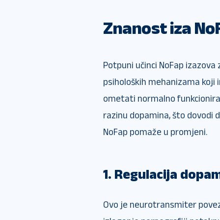
Znanost iza No
Potpuni učinci NoFap izazova 
psiholoških mehanizama koji 
ometati normalno funkcioniran
razinu dopamina, što dovodi d
NoFap pomaže u promjeni.
1. Regulacija dopa
Ovo je neurotransmiter pove