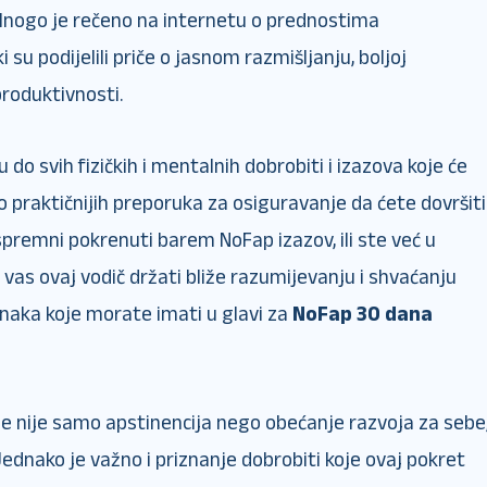
 Mnogo je rečeno na internetu o prednostima
 su podijelili priče o jasnom razmišljanju, boljoj
produktivnosti.
do svih fizičkih i mentalnih dobrobiti i izazova koje će
o praktičnijih preporuka za osiguravanje da ćete dovršiti
spremni pokrenuti barem NoFap izazov, ili ste već u
 vas ovaj vodič držati bliže razumijevanju i shvaćanju
naka koje morate imati u glavi za
NoFap 30 dana
 nije samo apstinencija nego obećanje razvoja za sebe
. Jednako je važno i priznanje dobrobiti koje ovaj pokret