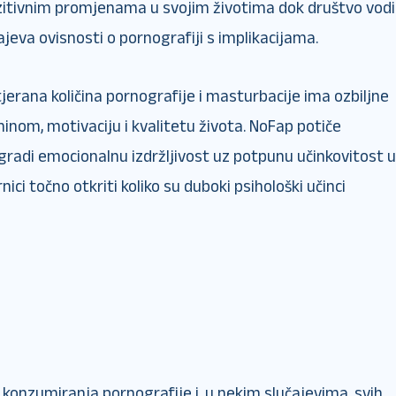
ozitivnim promjenama u svojim životima dok društvo vodi
jeva ovisnosti o pornografiji s implikacijama.
jerana količina pornografije i masturbacije ima ozbiljne
inom, motivaciju i kvalitetu života. NoFap potiče
zgradi emocionalnu izdržljivost uz potpunu učinkovitost u
nici točno otkriti koliko su duboki psihološki učinci
 konzumiranja pornografije i, u nekim slučajevima, svih