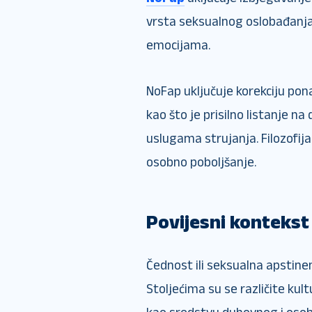
vrsta seksualnog oslobađanja 
emocijama.
NoFap uključuje korekciju pon
kao što je prisilno listanje n
uslugama strujanja. Filozofij
osobno poboljšanje.
Povijesni kontekst
Čednost ili seksualna apstine
Stoljećima su se različite kul