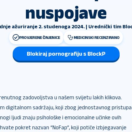
nuspojave
dnje ažuriranje 2. studenoga 2024. | Urednički tim Blo
PROVJERENE ČINJENICE
MEDICINSKI RECENZIRANO
Blokiraj pornografiju s BlockP
trenutnog zadovoljstva u našem svijetu lakih klikova.
om digitalnom sadržaju, koji zbog jednostavnog pristupa
ogi ljudi znaju psihološke i emocionalne učinke ovih
rihvate pokret nazvan “NoFap”, koji potiče izbjegavanje