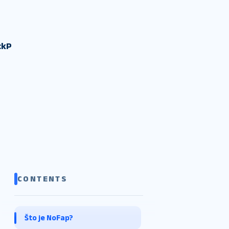
ckP
CONTENTS
Što je NoFap?