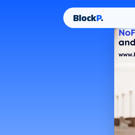
Block
P
.