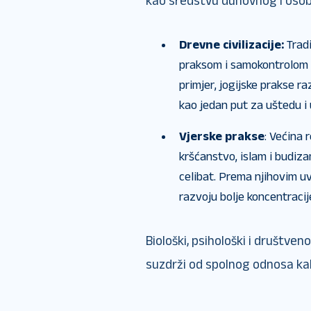
kao sredstvu duhovnog i osob
Drevne civilizacije:
Trad
praksom i samokontrolom u
primjer, jogijske prakse r
kao jedan put za uštedu 
Vjerske prakse
: Većina 
kršćanstvo, islam i budiza
celibat. Prema njihovim uv
razvoju bolje koncentracij
Biološki, psihološki i društve
suzdrži od spolnog odnosa ka