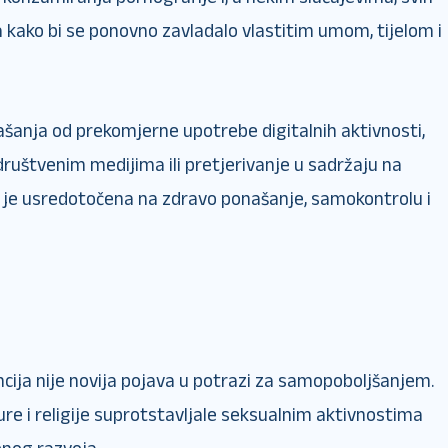
kako bi se ponovno zavladalo vlastitim umom, tijelom i
ašanja od prekomjerne upotrebe digitalnih aktivnosti,
a društvenim medijima ili pretjerivanje u sadržaju na
a je usredotočena na zdravo ponašanje, samokontrolu i
ncija nije novija pojava u potrazi za samopoboljšanjem.
ture i religije suprotstavljale seksualnim aktivnostima