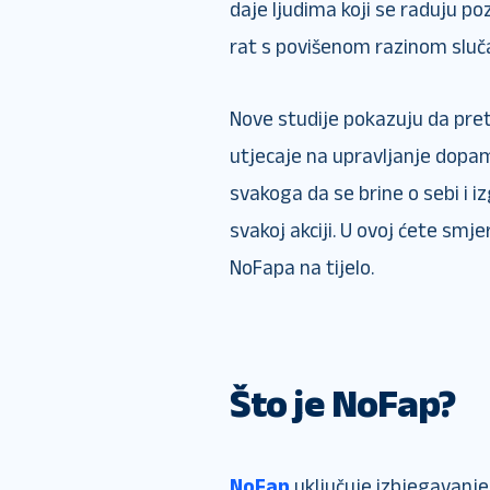
daje ljudima koji se raduju p
rat s povišenom razinom sluča
Nove studije pokazuju da pret
utjecaje na upravljanje dopam
svakoga da se brine o sebi i i
svakoj akciji. U ovoj ćete smjer
NoFapa na tijelo.
Što je NoFap?
NoFap
uključuje izbjegavanje