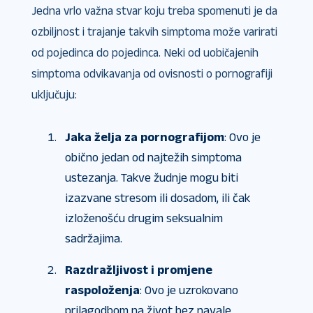
Jedna vrlo važna stvar koju treba spomenuti je da
ozbiljnost i trajanje takvih simptoma može varirati
od pojedinca do pojedinca. Neki od uobičajenih
simptoma odvikavanja od ovisnosti o pornografiji
uključuju:
Jaka želja za pornografijom
: Ovo je
obično jedan od najtežih simptoma
ustezanja. Takve žudnje mogu biti
izazvane stresom ili dosadom, ili čak
izloženošću drugim seksualnim
sadržajima.
Razdražljivost i promjene
raspoloženja
: Ovo je uzrokovano
prilagodbom na život bez navale