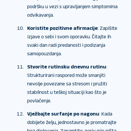
podršku u vezi s upravljanjem simptomima
odvikavanja.
Koristite pozitivne afirmacije
: Zapišite
izjave o sebi i svom oporavku. Čitajte ih
svaki dan radi predanosti i podizanja
samopouzdanja.
Stvorite rutinsku dnevnu rutinu
:
Strukturirani raspored može smanjiti
nevolje povezane sa stresom i pružiti
stabilnost u teškoj situaciji kao što je
povlačenje.
Vježbajte surfanje po nagonu
: Kada
dobijete želju, jednostavno je promatrajte
bez djelovanja. Zapamtite, poriv nije ništa