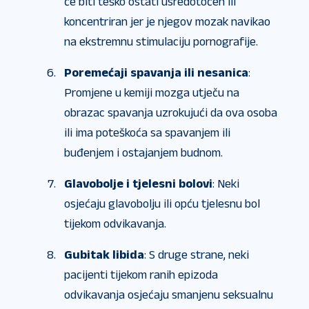
će biti teško ostati usredotočen ili
koncentriran jer je njegov mozak navikao
na ekstremnu stimulaciju pornografije.
Poremećaji spavanja ili nesanica
:
Promjene u kemiji mozga utječu na
obrazac spavanja uzrokujući da ova osoba
ili ima poteškoća sa spavanjem ili
buđenjem i ostajanjem budnom.
Glavobolje i tjelesni bolovi
: Neki
osjećaju glavobolju ili opću tjelesnu bol
tijekom odvikavanja.
Gubitak libida
: S druge strane, neki
pacijenti tijekom ranih epizoda
odvikavanja osjećaju smanjenu seksualnu