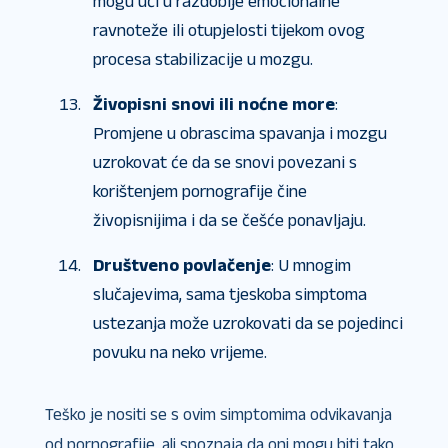
mogu ući u razdoblje emocionalne
ravnoteže ili otupjelosti tijekom ovog
procesa stabilizacije u mozgu.
Živopisni snovi ili noćne more
:
Promjene u obrascima spavanja i mozgu
uzrokovat će da se snovi povezani s
korištenjem pornografije čine
živopisnijima i da se češće ponavljaju.
Društveno povlačenje
: U mnogim
slučajevima, sama tjeskoba simptoma
ustezanja može uzrokovati da se pojedinci
povuku na neko vrijeme.
Teško je nositi se s ovim simptomima odvikavanja
od pornografije, ali spoznaja da oni mogu biti tako