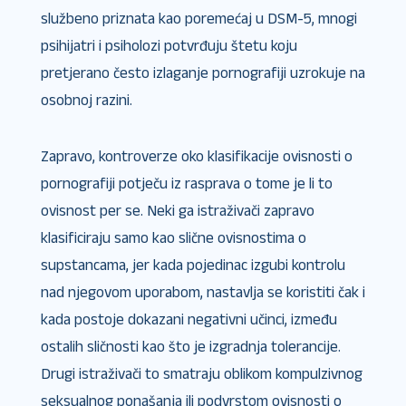
službeno priznata kao poremećaj u DSM-5, mnogi
psihijatri i psiholozi potvrđuju štetu koju
pretjerano često izlaganje pornografiji uzrokuje na
osobnoj razini.
Zapravo, kontroverze oko klasifikacije ovisnosti o
pornografiji potječu iz rasprava o tome je li to
ovisnost per se. Neki ga istraživači zapravo
klasificiraju samo kao slične ovisnostima o
supstancama, jer kada pojedinac izgubi kontrolu
nad njegovom uporabom, nastavlja se koristiti čak i
kada postoje dokazani negativni učinci, između
ostalih sličnosti kao što je izgradnja tolerancije.
Drugi istraživači to smatraju oblikom kompulzivnog
seksualnog ponašanja ili podvrstom ovisnosti o