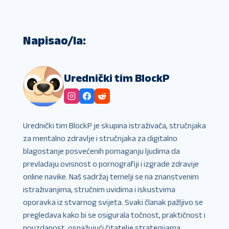
Napisao/la:
Urednički tim BlockP
Urednički tim BlockP je skupina istraživača, stručnjaka
za mentalno zdravlje i stručnjaka za digitalno
blagostanje posvećenih pomaganju ljudima da
prevladaju ovisnost o pornografiji i izgrade zdravije
online navike. Naš sadržaj temelji se na znanstvenim
istraživanjima, stručnim uvidima i iskustvima
oporavka iz stvarnog svijeta. Svaki članak pažljivo se
pregledava kako bi se osigurala točnost, praktičnost i
pouzdanost, osnažujući čitatelje strategijama