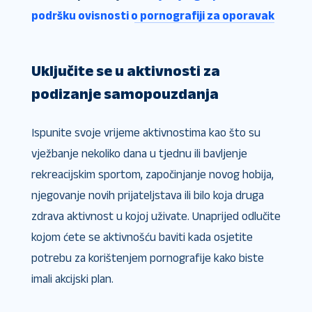
podršku ovisnosti o pornografiji za oporavak
Uključite se u aktivnosti za
podizanje samopouzdanja
Ispunite svoje vrijeme aktivnostima kao što su
vježbanje nekoliko dana u tjednu ili bavljenje
rekreacijskim sportom, započinjanje novog hobija,
njegovanje novih prijateljstava ili bilo koja druga
zdrava aktivnost u kojoj uživate. Unaprijed odlučite
kojom ćete se aktivnošću baviti kada osjetite
potrebu za korištenjem pornografije kako biste
imali akcijski plan.