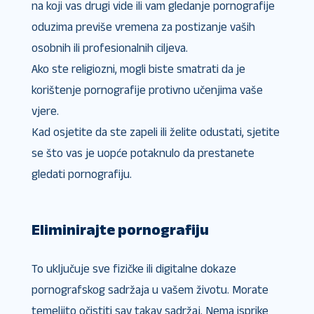
na koji vas drugi vide ili vam gledanje pornografije
oduzima previše vremena za postizanje vaših
osobnih ili profesionalnih ciljeva.
Ako ste religiozni, mogli biste smatrati da je
korištenje pornografije protivno učenjima vaše
vjere.
Kad osjetite da ste zapeli ili želite odustati, sjetite
se što vas je uopće potaknulo da prestanete
gledati pornografiju.
Eliminirajte pornografiju
To uključuje sve fizičke ili digitalne dokaze
pornografskog sadržaja u vašem životu. Morate
temeljito očistiti sav takav sadržaj. Nema isprike