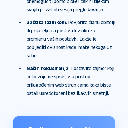
onemogućiti porno bloker čak ni tijekom
svojih privatnih sesija pregledavanja.
Zaštita lozinkom
: Povjerite članu obitelji
ili prijatelju da postavi lozinku za
promjenu vaših postavki. Lakše je
pobijediti ovisnost kada imate nekoga uz
sebe.
Način fokusiranja
: Postavite tajmer koji
neko vrijeme sprječava pristup
prilagođenim web stranicama kako biste
ostali usredotočeni bez ikakvih smetnji.