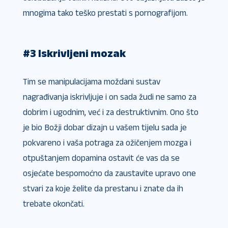
mnogima tako teško prestati s pornografijom.
#3 Iskrivljeni mozak
Tim se manipulacijama moždani sustav
nagrađivanja iskrivljuje i on sada žudi ne samo za
dobrim i ugodnim, već i za destruktivnim. Ono što
je bio Božji dobar dizajn u vašem tijelu sada je
pokvareno i vaša potraga za ožičenjem mozga i
otpuštanjem dopamina ostavit će vas da se
osjećate bespomoćno da zaustavite upravo one
stvari za koje želite da prestanu i znate da ih
trebate okončati.