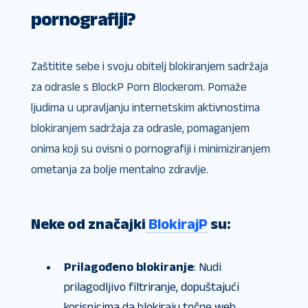
pornografiji?
Zaštitite sebe i svoju obitelj blokiranjem sadržaja
za odrasle s BlockP Porn Blockerom. Pomaže
ljudima u upravljanju internetskim aktivnostima
blokiranjem sadržaja za odrasle, pomaganjem
onima koji su ovisni o pornografiji i minimiziranjem
ometanja za bolje mentalno zdravlje.
Neke od značajki
BlokirajP
su:
Prilagođeno blokiranje
: Nudi
prilagodljivo filtriranje, dopuštajući
korisnicima da blokiraju točne web