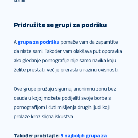
korak.
Pridružite se grupi za podršku
A
grupa za podršku
pomaže vam da zapamtite
da niste sami. Također vam olakšava put oporavka
ako gledanje pornografije nije samo navika koju
želite prestati, već je prerasla u razinu ovisnosti.
Ove grupe pružaju sigurnu, anonimnu zonu bez
osuda u kojoj možete podijeliti svoje borbe s
pornografijom i čuti mišljenja drugih ljudi koji
prolaze kroz slična iskustva.
Također pročitajte:
5 najboljih grupa za