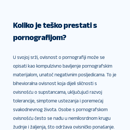
Koliko je teško prestati s
pornografijom?
U svojoj srži, ovisnost o pornografiji može se
opisati kao kompulzivno bavljenje pornografskim
materijalom, unatoč negativnim posljedicama. To je
bihevioralna ovisnost koja dijeli sličnosti s
ovisnošću o supstancama, uključujući razvoj
tolerancije, simptome ustezanja i poremećaj
svakodnevnog života. Osobe s pornografskom
ovisnošću često se nađu u nemilosrdnom krugu
žudnje i žaljenja, što održava ovisničko ponašanje.