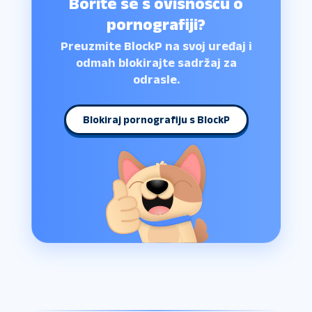
Borite se s ovisnošću o
pornografiji?
Preuzmite BlockP na svoj uređaj i
odmah blokirajte sadržaj za
odrasle.
Blokiraj pornografiju s BlockP