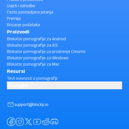
Uvjeti i odredbe
Često postavljana pitanja
Premija
Brisanje podataka
Proizvodi
Blokator pornografije za Android
Blokator pornografije za iOS
Blokator pornografije za proširenje Chrome
Blokator pornografije za Windows
Blokator pornografije za Mac
Resursi
Test ovisnosti o pornografiji
Značajke
Block YouTube Shorts
AI powered Porn Blocking
support@blockp.io
Kako blokirati YouTube kratke videozapise na Android ?
(provjerite)