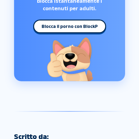
blocca istantaneamente i
contenuti per adulti.
Blocca il porno con BlockP
Scritto da: