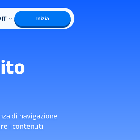
IT
Inizia
ito
enza di navigazione
are i contenuti