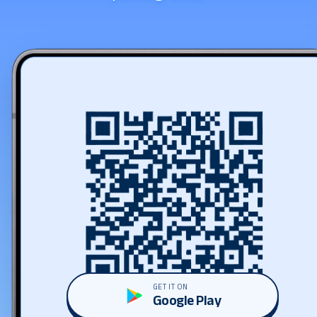
GET IT ON
Google Play