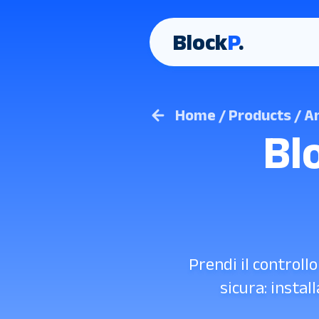
Block
P
.
Home / Products / A
Bl
Prendi il controll
sicura: instal