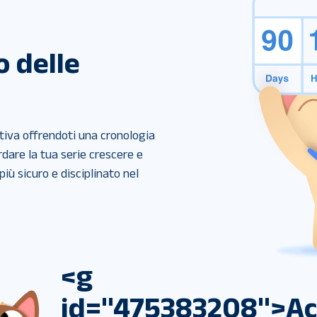
 delle
tiva offrendoti una cronologia 
dare la tua serie crescere e 
iù sicuro e disciplinato nel 
<g
id="475383208">Acc