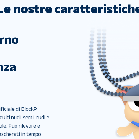
Le nostre caratteristich
orno
enza
ificiale di BlockP 
ulti nudi, semi-nudi e 
ale. Può rilevare e 
scherati in tempo 