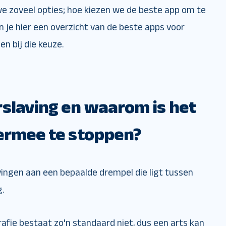
 zoveel opties; hoe kiezen we de beste app om te
 je hier een overzicht van de beste apps voor
n bij die keuze.
rslaving en waarom is het
 ermee te stoppen?
vingen aan een bepaalde drempel die ligt tussen
.
afie bestaat zo'n standaard niet, dus een arts kan