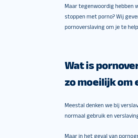
Maar tegenwoordig hebben we
stoppen met porno? Wij geven
pornoverslaving om je te helpe
Wat is pornove
zo moeilijk om
Meestal denken we bij versla
normaal gebruik en verslaving
Maar in het geval van pornogr