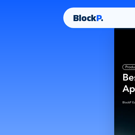
Block
P
.