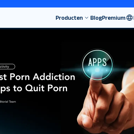
Producten
Blog
Premium