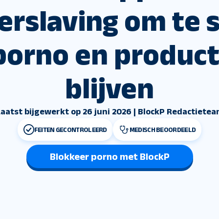
erslaving om te 
orno en product
blijven
aatst bijgewerkt op 26 juni 2026 | BlockP Redactiete
FEITEN GECONTROLEERD
MEDISCH BEOORDEELD
Blokkeer porno met BlockP