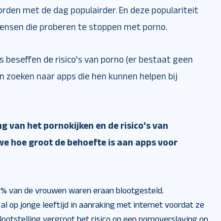
rden met de dag populairder. En deze populariteit
 mensen die proberen te stoppen met porno.
rs beseffen de risico's van porno (er bestaat geen
 en zoeken naar apps die hen kunnen helpen bij
g van het pornokijken en de risico's van
we hoe groot de behoefte is aan apps voor
% van de vrouwen waren eraan blootgesteld.
l op jonge leeftijd in aanraking met internet voordat ze
ootstelling vergroot het risico op een pornoverslaving op