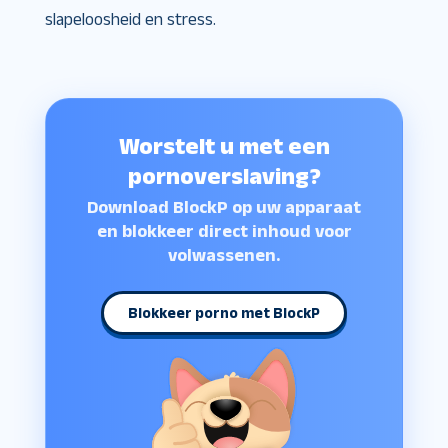
slapeloosheid en stress.
Worstelt u met een
pornoverslaving?
Download BlockP op uw apparaat
en blokkeer direct inhoud voor
volwassenen.
Blokkeer porno met BlockP