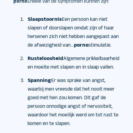
porno
Enkele van de symptomen kunnen zijn:
Slaapstoornis
Een persoon kan niet
slapen of doorslapen omdat zijn of haar
hersenen zich niet hebben aangepast aan
de afwezigheid van…
porno
stimulatie.
Rusteloosheid
Algemene prikkelbaarheid
en moeite met slapen en in slaap vallen.
Spanning
Er was sprake van angst,
waarbij men vreesde dat het nooit meer
goed met hen zou komen. Dit gaf de
persoon onnodige angst of nervositeit,
waardoor het moeilijk werd om tot rust te
komen en te slapen.