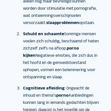
alleen nog maar bevredigd kunnen
worden door stimulatie met pornografie,
wat ontwenningsverschijnselen
veroorzaakt.
slaapproblemen
opstaan.
Schuld en schaamte
Sommige mensen
voelen zich schuldig, beschaamd of haten
zichzelf zelfs na afloop.
porno
kijken
Negatieve emoties, die zich dus in
het hoofd en de gemoedstoestand
ophopen, vormen een belemmering voor
ontspanning en slaap.
Cognitieve afleiding
: Ongeacht de
inhoud en thema’s
porno
Aanbiedingen
kunnen lang in iemands gedachten blijven
hangen; daarom is het moeilijk om de