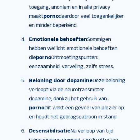
toegang, anoniem en in alle privacy
maakt
porno
daardoor veel toegankelijker
en minder beperkend.
Emotionele behoeften
Sommigen
hebben wellicht emotionele behoeften
die
porno
Ontmoetingspunten:
eenzaamheid, verveling, zelfs stress.
Beloning door dopamine
Deze beloning
verloopt via de neurotransmitter
dopamine, dankzij het gebruik van…
porno
Dit wekt een gevoel van plezier op
en houdt het gedragspatroon in stand.
Desensibilisatie
Na verloop van tijd
raken mensen gewend aan de effecten