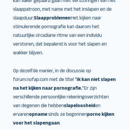
kan vaker gepaard gaan met verstoringen van het
slaappatroon, met name met het inslapen en de
slaapduur.
Slaapproblemen
Het kijken naar
stimulerende pornografie kan daarom het
natuurlijke circadiane ritme van een individu
verstoren, dat bepalend is voor het slapen en
wakker blijven.
Op dezelfde manier, in de discussie op
forum.nofap.com met de titel “
Ik kan niet slapen
na het kijken naar pornografie.
“Er zijn
verschillende persoonlijke rekeningoverzichten
van degenen die hebben
slapeloosheid
en
ervaren
opname
sinds ze begonnen
porno kijken
voor het slapengaan
.