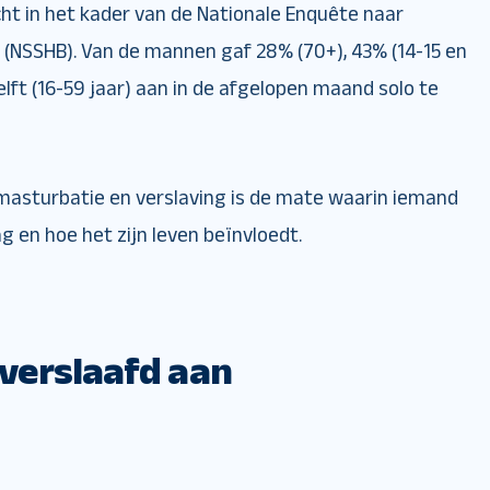
ht in het kader van de Nationale Enquête naar
(NSSHB). Van de mannen gaf 28% (70+), 43% (14-15 en
lft (16-59 jaar) aan in de afgelopen maand solo te
masturbatie en verslaving is de mate waarin iemand
g en hoe het zijn leven beïnvloedt.
verslaafd aan