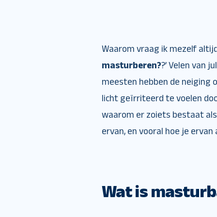
Waarom vraag ik mezelf altijd 
masturberen?
?’ Velen van j
meesten hebben de neiging om 
licht geïrriteerd te voelen d
waarom er zoiets bestaat al
ervan, en vooral hoe je ervan
Wat is masturb