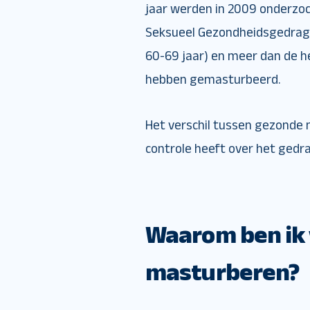
jaar werden in 2009 onderzoc
Seksueel Gezondheidsgedrag 
60-69 jaar) en meer dan de he
hebben gemasturbeerd.
Het verschil tussen gezonde 
controle heeft over het gedra
Waarom ben ik 
masturberen?