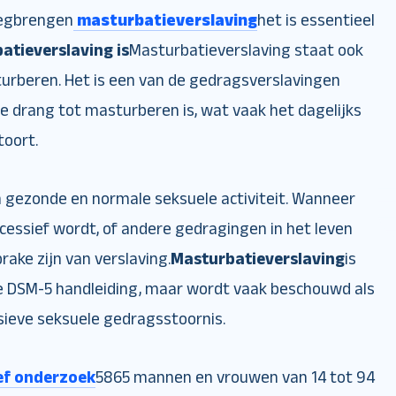
eegbrengen
masturbatieverslaving
het is essentieel
atieverslaving is
Masturbatieverslaving staat ook
rberen. Het is een van de gedragsverslavingen
e drang tot masturberen is, wat vaak het dagelijks
toort.
n gezonde en normale seksuele activiteit. Wanneer
essief wordt, of andere gedragingen in het leven
rake zijn van verslaving.
Masturbatieverslaving
is
de DSM-5 handleiding, maar wordt vaak beschouwd als
ieve seksuele gedragsstoornis.
ef onderzoek
5865 mannen en vrouwen van 14 tot 94