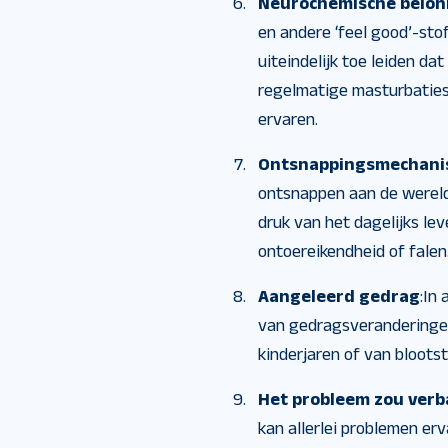
Neurochemische belon
en andere ‘feel good’-sto
uiteindelijk toe leiden d
regelmatige masturbaties
ervaren.
Ontsnappingsmechan
ontsnappen aan de wereld
druk van het dagelijks lev
ontoereikendheid of falen
Aangeleerd gedrag
:In
van gedragsveranderingen
kinderjaren of van blootst
Het probleem zou ver
kan allerlei problemen erva