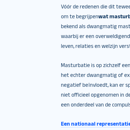
Vóór de redenen die dit tew
om te begrijpen
wat masturb
bekend als dwangmatig mastu
waarbij er een overweldigend
leven, relaties en welzijn vers
Masturbatie is op zichzelf ee
het echter dwangmatig of exc
negatief beïnvloedt, kan er sp
niet officieel opgenomen in 
een onderdeel van de compuls
Een nationaal representati