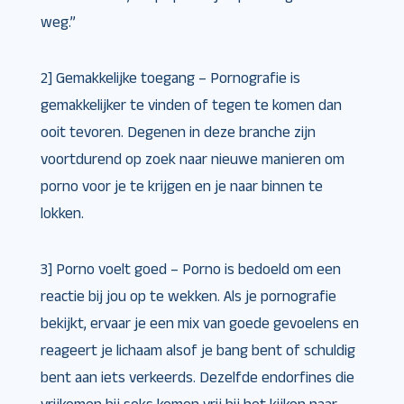
weg.”
2] Gemakkelijke toegang – Pornografie is
gemakkelijker te vinden of tegen te komen dan
ooit tevoren. Degenen in deze branche zijn
voortdurend op zoek naar nieuwe manieren om
porno voor je te krijgen en je naar binnen te
lokken.
3] Porno voelt goed – Porno is bedoeld om een ​​
reactie bij jou op te wekken. Als je pornografie
bekijkt, ervaar je een mix van goede gevoelens en
reageert je lichaam alsof je bang bent of schuldig
bent aan iets verkeerds. Dezelfde endorfines die