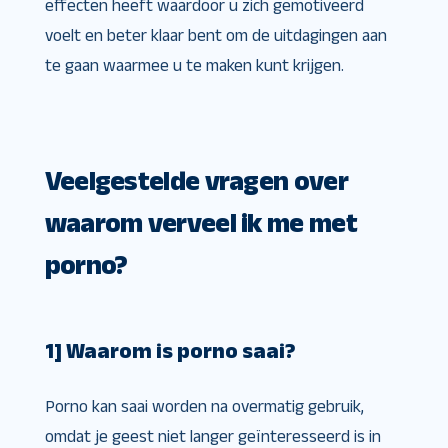
effecten heeft waardoor u zich gemotiveerd
voelt en beter klaar bent om de uitdagingen aan
te gaan waarmee u te maken kunt krijgen.
Veelgestelde vragen over
waarom verveel ik me met
porno?
1] Waarom is porno saai?
Porno kan saai worden na overmatig gebruik,
omdat je geest niet langer geïnteresseerd is in