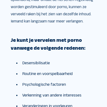
worden gestimuleerd door porno, kunnen ze
verveeld raken bij het zien van dezelfde inhoud.
Iemand kan langzaam naar meer verlangen.
Je kunt je vervelen met porno
vanwege de volgende redenen:
Desensibilisatie
Routine en voorspelbaarheid
Psychologische factoren
Verkenning van andere interesses
Veranderingen in voorkeuren