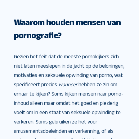
Waarom houden mensen van
pornografie?
Gezien het feit dat de meeste pornokijkers zich
niet laten meeslepen in de jacht op de beloningen,
motivaties en seksuele opwinding van porno, wat
specificeert precies
wanneer
hebben ze zin om
ernaar te kijken? Soms kijken mensen naar porno-
inhoud alleen maar omdat het goed en plezierig
voelt om in een staat van seksuele opwinding te
verkeren. Soms gebruiken ze het voor
amusementsdoeleinden en verkenning, of als