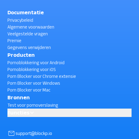
Documentatie
Privacybeleid
Algemene voorwaarden
Veelgestelde vragen
Premie
Gegevens verwijderen
Producten
Pornoblokkering voor Android
Pornoblokkering voor iOS
Porn Blocker voor Chrome extensie
Porn Blocker voor Windows
Porn Blocker voor Mac
Bronnen
Test voor pornoverslaving
Functies
AI powered Porn Blocking
Hoe blokkeer ik YouTube Shorts op Android ? (controleer)
support@blockp.io
Block YouTube Shorts