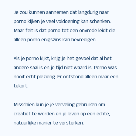
Je zou kunnen aannemen dat langdurig naar
porno kijken je veel voldoening kan schenken.
Maar feit is dat porno tot een onvrede leidt die
alleen porno enigszins kan bevredigen.
Als je porno kijkt, krijg je het gevoel dat al het
andere saai is en je tijd niet waard is. Porno was
nooit echt plezierig. Er ontstond alleen maar een
tekort.
Misschien kun je je verveling gebruiken om
creatief te worden en je leven op een echte,
natuurlijke manier te versterken.