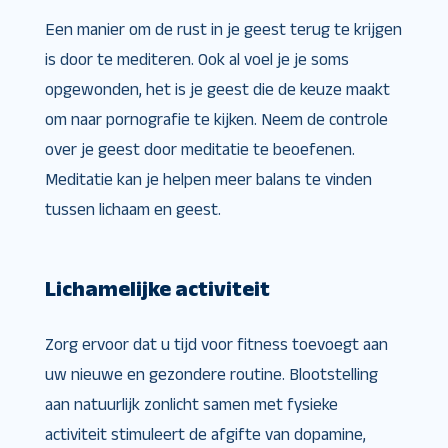
Een manier om de rust in je geest terug te krijgen
is door te mediteren. Ook al voel je je soms
opgewonden, het is je geest die de keuze maakt
om naar pornografie te kijken. Neem de controle
over je geest door meditatie te beoefenen.
Meditatie kan je helpen meer balans te vinden
tussen lichaam en geest.
Lichamelijke activiteit
Zorg ervoor dat u tijd voor fitness toevoegt aan
uw nieuwe en gezondere routine. Blootstelling
aan natuurlijk zonlicht samen met fysieke
activiteit stimuleert de afgifte van dopamine,