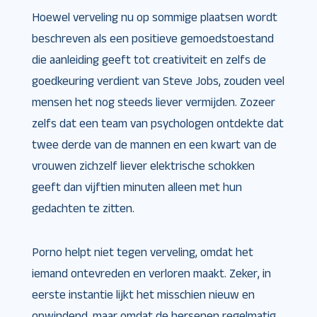
Hoewel verveling nu op sommige plaatsen wordt
beschreven als een positieve gemoedstoestand
die aanleiding geeft tot creativiteit en zelfs de
goedkeuring verdient van Steve Jobs, zouden veel
mensen het nog steeds liever vermijden. Zozeer
zelfs dat een team van psychologen ontdekte dat
twee derde van de mannen en een kwart van de
vrouwen zichzelf liever elektrische schokken
geeft dan vijftien minuten alleen met hun
gedachten te zitten.
Porno helpt niet tegen verveling, omdat het
iemand ontevreden en verloren maakt. Zeker, in
eerste instantie lijkt het misschien nieuw en
opwindend, maar omdat de hersenen regelmatig