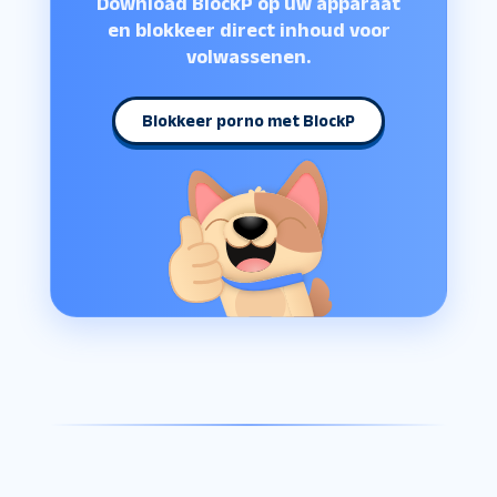
Download BlockP op uw apparaat
en blokkeer direct inhoud voor
volwassenen.
Blokkeer porno met BlockP