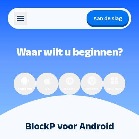
Aan de slag
Waar wilt u beginnen?
ANDROID
IOS
MACOS
CHROME
WINDOWS
BlockP voor Android