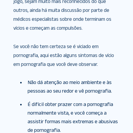
jogo, sejam muito mais reconhecidos do que
outros, ainda há muita discussão por parte de
médicos especialistas sobre onde terminam os
vícios e começam as compulsões.
Se você não tem certeza se é viciado em
pornografia, aqui estão alguns sintomas de vício
em pornografia que você deve observar.
Não dá atenção ao meio ambiente e às
pessoas ao seu redor e vê pornografia.
É difícil obter prazer com a pornografia
normalmente vista, e você começa a
assistir formas mais extremas e abusivas
de pornografia.