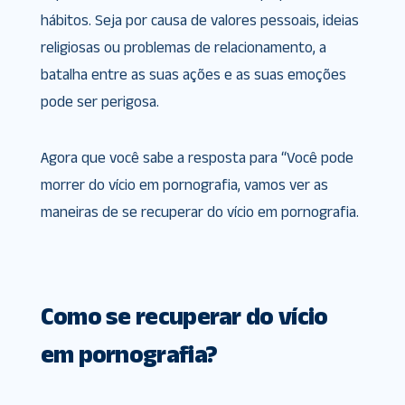
hábitos. Seja por causa de valores pessoais, ideias
religiosas ou problemas de relacionamento, a
batalha entre as suas ações e as suas emoções
pode ser perigosa.
Agora que você sabe a resposta para “Você pode
morrer do vício em pornografia, vamos ver as
maneiras de se recuperar do vício em pornografia.
Como se recuperar do vício
em pornografia?