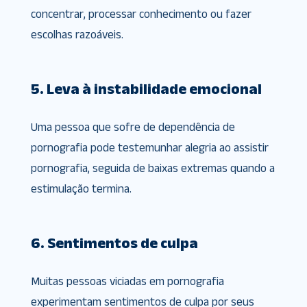
concentrar, processar conhecimento ou fazer
escolhas razoáveis.
5. Leva à instabilidade emocional
Uma pessoa que sofre de dependência de
pornografia pode testemunhar alegria ao assistir
pornografia, seguida de baixas extremas quando a
estimulação termina.
6. Sentimentos de culpa
Muitas pessoas viciadas em pornografia
experimentam sentimentos de culpa por seus