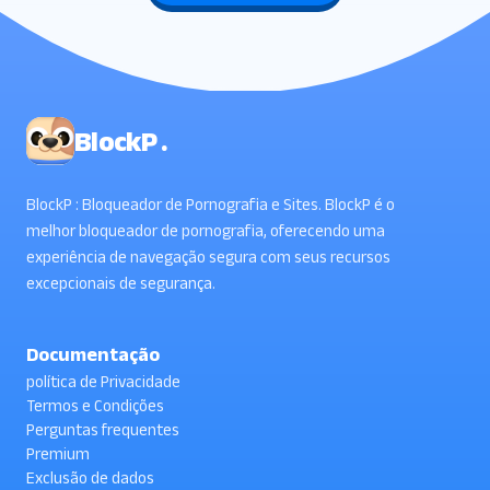
BlockP .
BlockP : Bloqueador de Pornografia e Sites. BlockP é o
melhor bloqueador de pornografia, oferecendo uma
experiência de navegação segura com seus recursos
excepcionais de segurança.
Documentação
política de Privacidade
Termos e Condições
Perguntas frequentes
Premium
Exclusão de dados