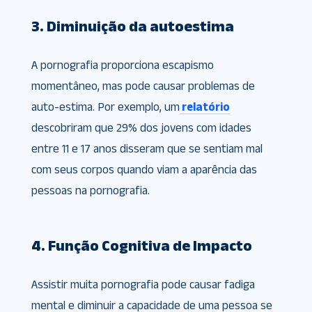
3. Diminuição da autoestima
A pornografia proporciona escapismo
momentâneo, mas pode causar problemas de
auto-estima. Por exemplo, um
relatório
descobriram que 29% dos jovens com idades
entre 11 e 17 anos disseram que se sentiam mal
com seus corpos quando viam a aparência das
pessoas na pornografia.
4. Função Cognitiva de Impacto
Assistir muita pornografia pode causar fadiga
mental e diminuir a capacidade de uma pessoa se