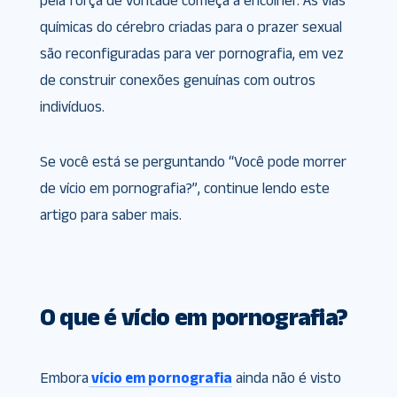
pela força de vontade começa a encolher. As vias
químicas do cérebro criadas para o prazer sexual
são reconfiguradas para ver pornografia, em vez
de construir conexões genuínas com outros
indivíduos.
Se você está se perguntando “Você pode morrer
de vício em pornografia?”, continue lendo este
artigo para saber mais.
O que é vício em pornografia?
Embora
vício em pornografia
ainda não é visto