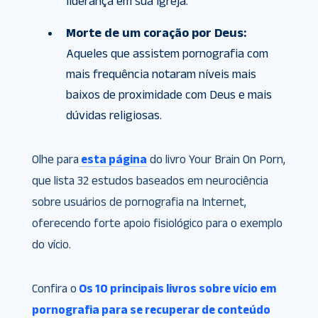
liderança em sua igreja.
Morte de um coração por Deus:
Aqueles que assistem pornografia com
mais frequência notaram níveis mais
baixos de proximidade com Deus e mais
dúvidas religiosas.
Olhe para
esta página
do livro Your Brain On Porn,
que lista 32 estudos baseados em neurociência
sobre usuários de pornografia na Internet,
oferecendo forte apoio fisiológico para o exemplo
do vício.
Confira o
Os 10 principais livros sobre vício em
pornografia para se recuperar de conteúdo