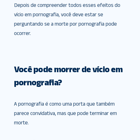
Depois de compreender todos esses efeitos do
vício em pornografia, você deve estar se
perguntando se a morte por pornografia pode
ocorrer.
Você pode morrer de vício em
pornografia?
A pornografia é como uma porta que também
parece convidativa, mas que pode terminar em
morte.