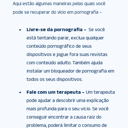
Aqui estão algumas maneiras pelas quais você
pode se recuperar do vício em pornografia –
Livre-se da pornografia –
Se você
está tentando parar, exclua qualquer
conteúdo pornográfico de seus
dispositivos e jogue fora suas revistas
com conteúdo adulto. Também ajuda
instalar um bloqueador de pornografia em
todos os seus dispositivos.
Fale com um terapeuta –
Um terapeuta
pode ajudar a descobrir uma explicação
mais profunda para o seu vício. Se você
conseguir encontrar a causa raiz do
problema, poderá limitar o consumo de