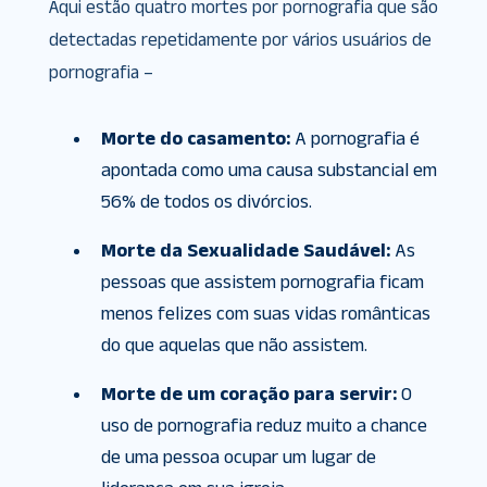
Aqui estão quatro mortes por pornografia que são
detectadas repetidamente por vários usuários de
pornografia –
Morte do casamento:
A pornografia é
apontada como uma causa substancial em
56% de todos os divórcios.
Morte da Sexualidade Saudável:
As
pessoas que assistem pornografia ficam
menos felizes com suas vidas românticas
do que aquelas que não assistem.
Morte de um coração para servir:
O
uso de pornografia reduz muito a chance
de uma pessoa ocupar um lugar de