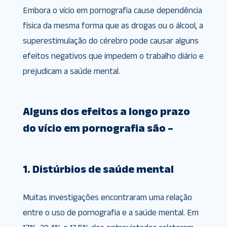
Embora o vício em pornografia cause dependência
física da mesma forma que as drogas ou o álcool, a
superestimulação do cérebro pode causar alguns
efeitos negativos que impedem o trabalho diário e
prejudicam a saúde mental.
Alguns dos efeitos a longo prazo
do vício em pornografia são –
1. Distúrbios de saúde mental
Muitas investigações encontraram uma relação
entre o uso de pornografia e a saúde mental. Em