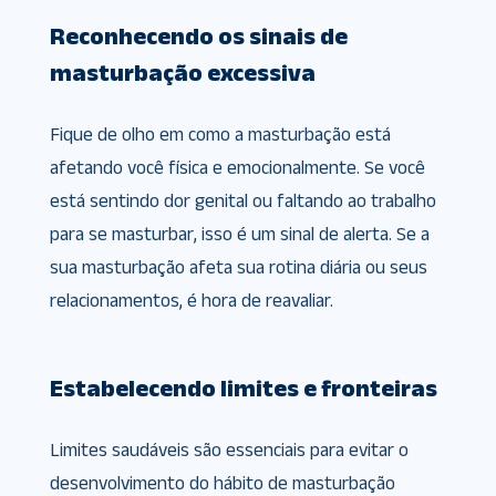
Reconhecendo os sinais de
masturbação excessiva
Fique de olho em como a masturbação está
afetando você física e emocionalmente. Se você
está sentindo dor genital ou faltando ao trabalho
para se masturbar, isso é um sinal de alerta. Se a
sua masturbação afeta sua rotina diária ou seus
relacionamentos, é hora de reavaliar.
Estabelecendo limites e fronteiras
Limites saudáveis ​​são essenciais para evitar o
desenvolvimento do hábito de masturbação