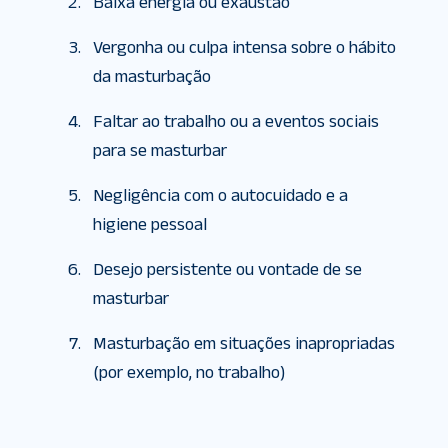
Baixa energia ou exaustão
Vergonha ou culpa intensa sobre o hábito
da masturbação
Faltar ao trabalho ou a eventos sociais
para se masturbar
Negligência com o autocuidado e a
higiene pessoal
Desejo persistente ou vontade de se
masturbar
Masturbação em situações inapropriadas
(por exemplo, no trabalho)