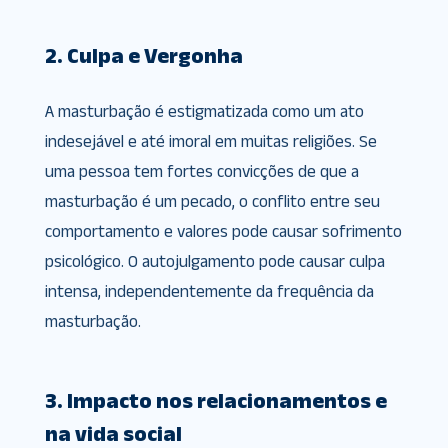
2. Culpa e Vergonha
A masturbação é estigmatizada como um ato
indesejável e até imoral em muitas religiões. Se
uma pessoa tem fortes convicções de que a
masturbação é um pecado, o conflito entre seu
comportamento e valores pode causar sofrimento
psicológico. O autojulgamento pode causar culpa
intensa, independentemente da frequência da
masturbação.
3. Impacto nos relacionamentos e
na vida social