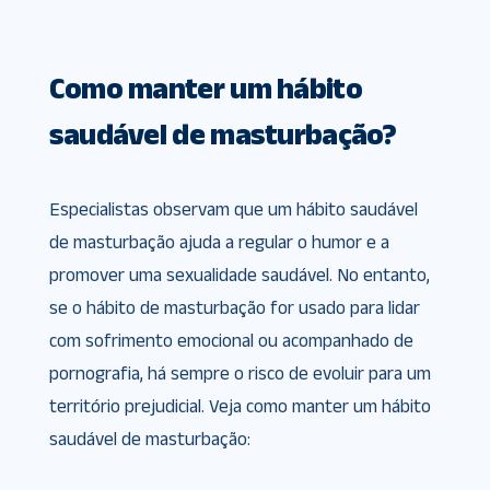
Como manter um hábito
saudável de masturbação?
Especialistas observam que um hábito saudável
de masturbação ajuda a regular o humor e a
promover uma sexualidade saudável. No entanto,
se o hábito de masturbação for usado para lidar
com sofrimento emocional ou acompanhado de
pornografia, há sempre o risco de evoluir para um
território prejudicial. Veja como manter um hábito
saudável de masturbação: