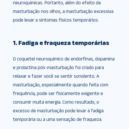
neuroquímicas. Portanto, além do efeito da
masturbação nos olhos, a masturbação excessiva
pode levar a sintomas físicos temporários.
1. Fadiga e fraqueza temporárias
O coquetel neuroquímico de endorfinas, dopamina
e prolactina pós-masturbação foi criado para
relaxar e fazer você se sentir sonolento. A
masturbação, especialmente quando feita com
frequência, pode ser fisicamente exigente e
consumir muita energia. Como resultado, o
excesso de masturbação pode levar à fadiga
temporária ou a uma sensação de fraqueza.