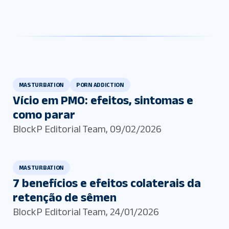
MASTURBATION
PORN ADDICTION
Vício em PMO: efeitos, sintomas e
como parar
BlockP Editorial Team
,
09/02/2026
MASTURBATION
7 benefícios e efeitos colaterais da
retenção de sêmen
BlockP Editorial Team
,
24/01/2026