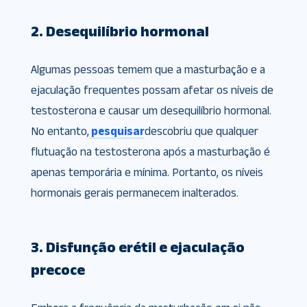
2. Desequilíbrio hormonal
Algumas pessoas temem que a masturbação e a
ejaculação frequentes possam afetar os níveis de
testosterona e causar um desequilíbrio hormonal.
No entanto,
pesquisar
descobriu que qualquer
flutuação na testosterona após a masturbação é
apenas temporária e mínima. Portanto, os níveis
hormonais gerais permanecem inalterados.
3. Disfunção erétil e ejaculação
precoce