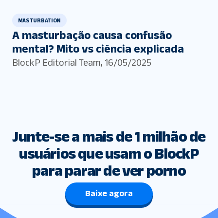
MASTURBATION
A masturbação causa confusão
mental? Mito vs ciência explicada
BlockP Editorial Team
,
16/05/2025
Junte-se a mais de 1 milhão de
usuários que usam o BlockP
para parar de ver porno
Baixe agora