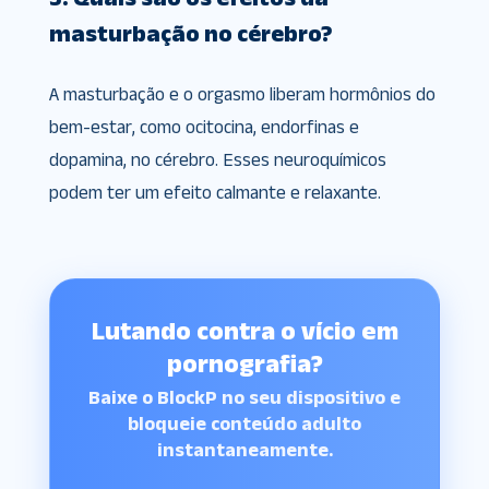
masturbação no cérebro?
A masturbação e o orgasmo liberam hormônios do
bem-estar, como ocitocina, endorfinas e
dopamina, no cérebro. Esses neuroquímicos
podem ter um efeito calmante e relaxante.
Lutando contra o vício em
pornografia?
Baixe o BlockP no seu dispositivo e
bloqueie conteúdo adulto
instantaneamente.