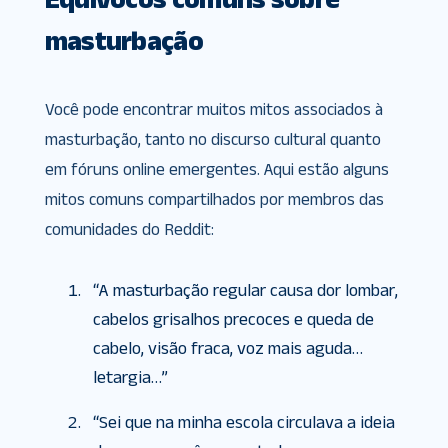
masturbação
Você pode encontrar muitos mitos associados à
masturbação, tanto no discurso cultural quanto
em fóruns online emergentes. Aqui estão alguns
mitos comuns compartilhados por membros das
comunidades do Reddit:
“A masturbação regular causa dor lombar,
cabelos grisalhos precoces e queda de
cabelo, visão fraca, voz mais aguda…
letargia…”
“Sei que na minha escola circulava a ideia