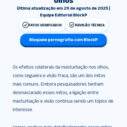
olhos
Última atualização em 29 de agosto de 2025 |
Equipe Editorial BlockP
FATOS VERIFICADOS
REVISÃO TÉCNICA
Bloqueie pornografia com BlockP
Os efeitos colaterais da masturbação nos olhos,
como cegueira e visão fraca, são um dos mitos
mais comuns. Embora pesquisadores tenham
desmascarado esses mitos, a ligação entre
masturbação e visão continua sendo um tópico de
interesse.