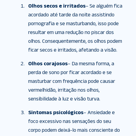
Olhos secos e irritados
– Se alguém fica
acordado até tarde da noite assistindo
pornografia e se masturbando, isso pode
resultar em uma redução no piscar dos
olhos. Consequentemente, os olhos podem
ficar secos e irritados, afetando a visão.
Olhos corajosos
– Da mesma forma, a
perda de sono por ficar acordado e se
masturbar com frequência pode causar
vermelhidão, irritação nos olhos,
sensibilidade à luz e visão turva.
Sintomas psicológicos
– Ansiedade e
foco excessivo nas sensações do seu
corpo podem deixá-lo mais consciente do