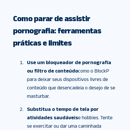
Como parar de assistir
pornografia: ferramentas
práticas e limites
Use um bloqueador de pornografia
ou filtro de conteúdo
como o BlockP
para deixar seus dispositivos livres de
conteúdo que desencadeia o desejo de se
masturbar.
Substitua o tempo de tela por
atividades saudáveis
e hobbies. Tente
se exercitar ou dar uma caminhada