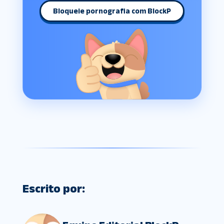
Bloqueie pornografia com BlockP
Escrito por: