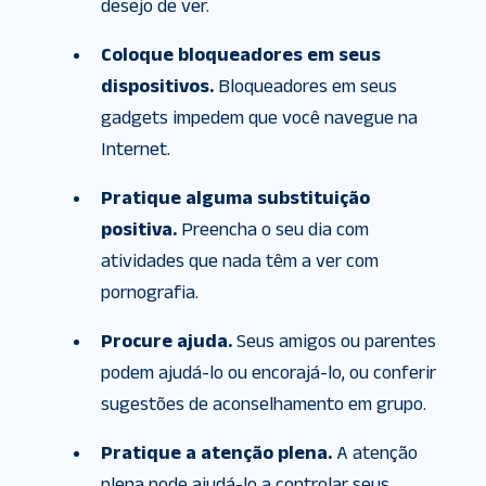
desejo de ver.
Coloque bloqueadores em seus
dispositivos.
Bloqueadores em seus
gadgets impedem que você navegue na
Internet.
Pratique alguma substituição
positiva.
Preencha o seu dia com
atividades que nada têm a ver com
pornografia.
Procure ajuda.
Seus amigos ou parentes
podem ajudá-lo ou encorajá-lo, ou conferir
sugestões de aconselhamento em grupo.
Pratique a atenção plena.
A atenção
plena pode ajudá-lo a controlar seus