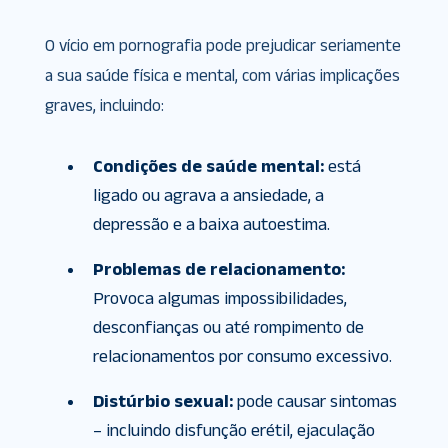
O vício em pornografia pode prejudicar seriamente
a sua saúde física e mental, com várias implicações
graves, incluindo:
Condições de saúde mental:
está
ligado ou agrava a ansiedade, a
depressão e a baixa autoestima.
Problemas de relacionamento:
Provoca algumas impossibilidades,
desconfianças ou até rompimento de
relacionamentos por consumo excessivo.
Distúrbio sexual:
pode causar sintomas
– incluindo disfunção erétil, ejaculação