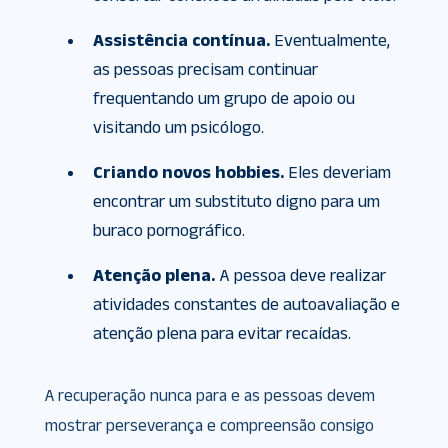
Assistência contínua.
Eventualmente,
as pessoas precisam continuar
frequentando um grupo de apoio ou
visitando um psicólogo.
Criando novos hobbies.
Eles deveriam
encontrar um substituto digno para um
buraco pornográfico.
Atenção plena.
A pessoa deve realizar
atividades constantes de autoavaliação e
atenção plena para evitar recaídas.
A recuperação nunca para e as pessoas devem
mostrar perseverança e compreensão consigo