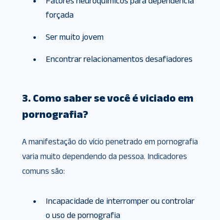
Fatores neuroquímicos para dependência
forçada
Ser muito jovem
Encontrar relacionamentos desafiadores
3. Como saber se você é viciado em
pornografia?
A manifestação do vício penetrado em pornografia
varia muito dependendo da pessoa. Indicadores
comuns são:
Incapacidade de interromper ou controlar
o uso de pornografia