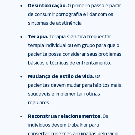
Desintoxicação.
O primeiro passo é parar
de consumir pornografia e lidar com os
sintomas de abstinência.
Terapia.
Terapia significa frequentar
terapia individual ou em grupo para que o
paciente possa considerar seus problemas
básicos e técnicas de enfrentamento.
Mudança de estilo de vida.
Os
pacientes devem mudar para hábitos mais
saudáveis ​​e implementar rotinas
regulares.
Reconstrua relacionamentos.
Os
indivíduos devem trabalhar para
consertar conexões arruinadas pelo vício.