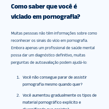
Como saber que você é
viciado em pornografia?
Muitas pessoas não têm informações sobre como
reconhecer os sinais do vício em pornografia.
Embora apenas um profissional de saúde mental
possa dar um diagnóstico definitivo, muitas
perguntas de autoavaliação podem ajudá-lo:
Você não consegue parar de assistir
pornografia mesmo quando quer?
Você aumentou gradualmente os tipos de
material pornográfico explícito e