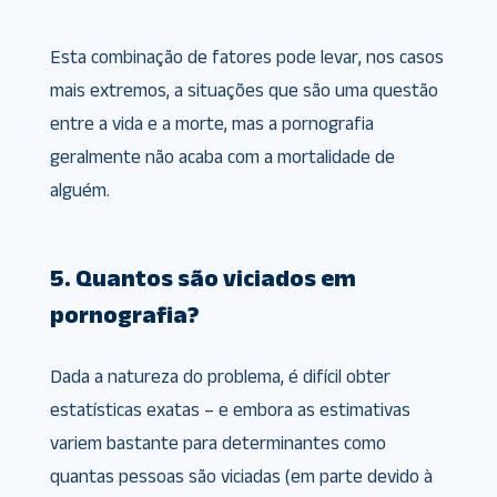
Esta combinação de fatores pode levar, nos casos
mais extremos, a situações que são uma questão
entre a vida e a morte, mas a pornografia
geralmente não acaba com a mortalidade de
alguém.
5. Quantos são viciados em
pornografia?
Dada a natureza do problema, é difícil obter
estatísticas exatas – e embora as estimativas
variem bastante para determinantes como
quantas pessoas são viciadas (em parte devido à