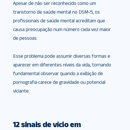
Apesar de não ser reconhecido como um
transtorno de saúde mental no DSM-5, os
profissionais de saúde mental acreditam que
causa preocupação num número cada vez maior
de pessoas.
Esse problema pode assumir diversas formas e
aparecer em diferentes níveis da vida, tornando
fundamental observar quando a exibição de
pornografia carece de gravidade ou potencial
viciante.
12 sinais de vício em