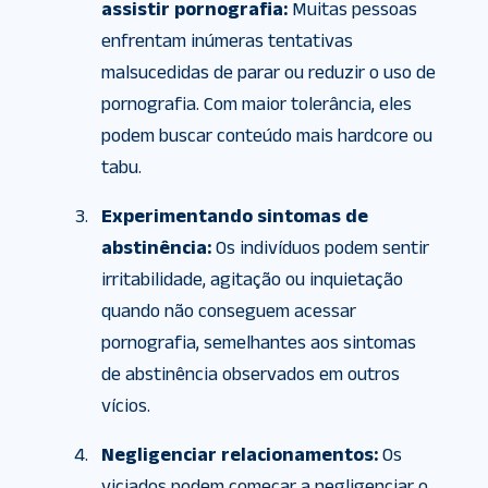
assistir pornografia:
Muitas pessoas
enfrentam inúmeras tentativas
malsucedidas de parar ou reduzir o uso de
pornografia. Com maior tolerância, eles
podem buscar conteúdo mais hardcore ou
tabu.
Experimentando sintomas de
abstinência:
Os indivíduos podem sentir
irritabilidade, agitação ou inquietação
quando não conseguem acessar
pornografia, semelhantes aos sintomas
de abstinência observados em outros
vícios.
Negligenciar relacionamentos:
Os
viciados podem começar a negligenciar o