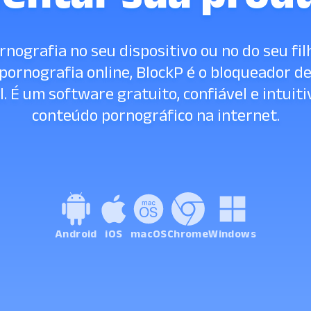
rnografia no seu dispositivo ou no do seu fi
pornografia online, BlockP é o bloqueador de
al. É um software gratuito, confiável e intuit
conteúdo pornográfico na internet.
Android
iOS
macOS
Chrome
Windows