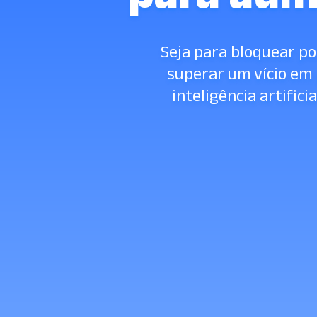
Seja para bloquear po
superar um vício em 
inteligência artifici