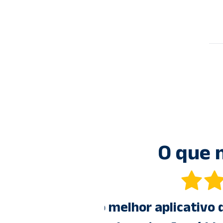
O que 
ativo muito
"
Após usar 