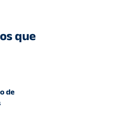
ios que
ão de
s