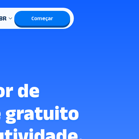
BR
Começar
or de
e gratuito
tividade.