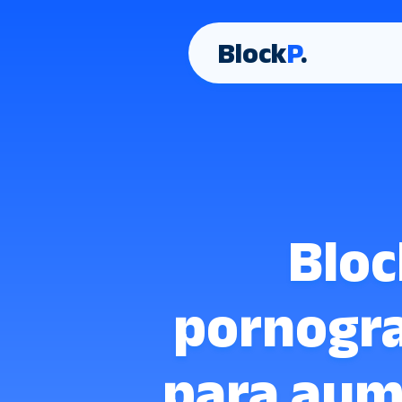
Block
P
.
Bloc
pornograf
para aum