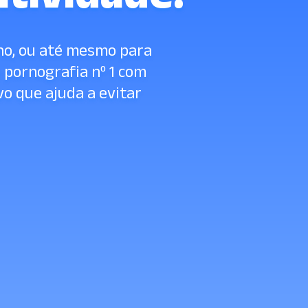
lho, ou até mesmo para
 pornografia nº 1 com
ivo que ajuda a evitar