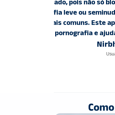
omo também
aplicativo a
icativos de
excelente se
 lidar com o
mails geralmen
e si mesmo.
"
par
Como 