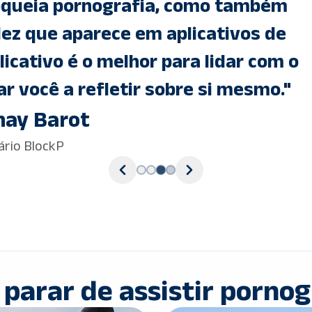
ltamente eficaz para bloquear pornog
rviço de atendimento ao cliente que 
te em até 24 horas e lança atualiza
a corrigir erros e aprimorar o aplicati
Austen Gledhill
Usuário BlockP
parar de assistir pornog