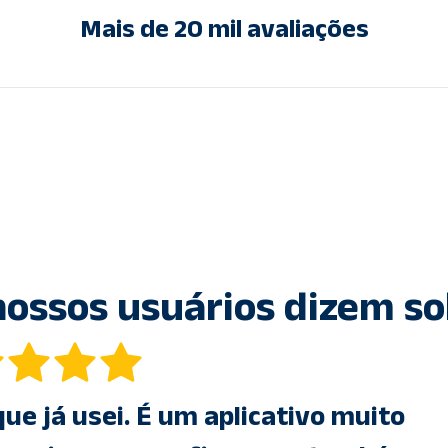
Mais de 20 mil avaliações
nossos usuários dizem so
BlockP por alguns meses, posso afir