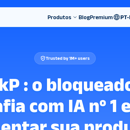
Produtos
Blog
Premium
PT-
Trusted by 1M+ users
kP : o bloquead
ia com IA nº 1 
entar sua produ