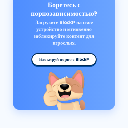
Боретесь с
порнозависимостью?
Загрузите BlockP на свое
устройство и мгновенно
заблокируйте контент для
взрослых.
Блокируй порно с BlockP