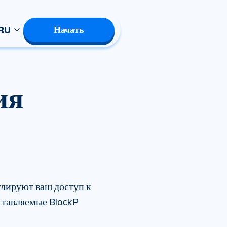
RU
Начать
ия
улируют ваш доступ к
оставляемые BlockP