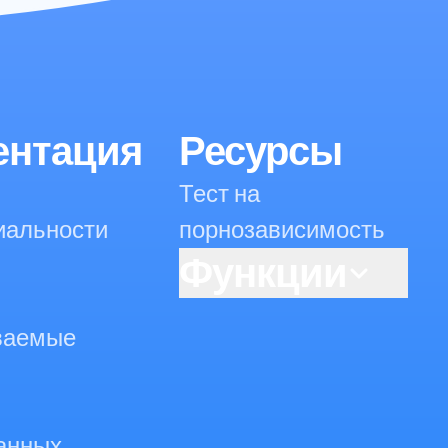
ентация
Ресурсы
Тест на
иальности
порнозависимость
Функции
AI powered Porn
ваемые
Blocking
Как заблокировать
короткие
анных