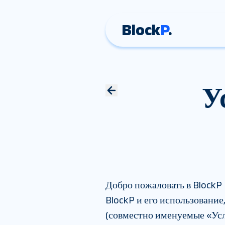
Block
P
.
У
Добро пожаловать в BlockP
BlockP и его использование
(совместно именуемые «Усл