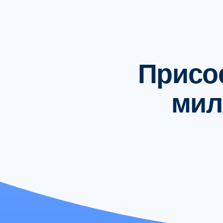
Присое
мил