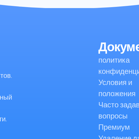
Докум
политика
конфиденц
тов.
Условия и
положения
сный
Часто зада
вопросы
и.
Премиум
Удаление д