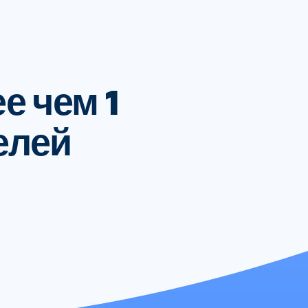
е чем 1
елей