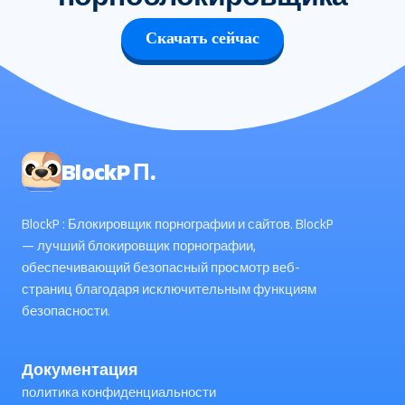
Скачать сейчас
BlockP П.
BlockP : Блокировщик порнографии и сайтов. BlockP
— лучший блокировщик порнографии,
обеспечивающий безопасный просмотр веб-
страниц благодаря исключительным функциям
безопасности.
Документация
политика конфиденциальности