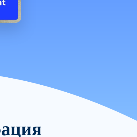
бация