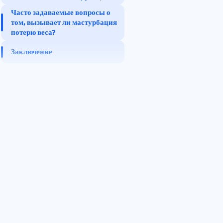
Часто задаваемые вопросы о
том, вызывает ли мастурбация
потерю веса?
Помогает ли мастурбация
Заключение
в потере веса?
Выделение спермы
увеличивает ваш вес?
Приводит ли мастурбация
к потере веса у самок?
Можно ли похудеть,
мастурбируя?
Мастурбирует делает тебя
худым?