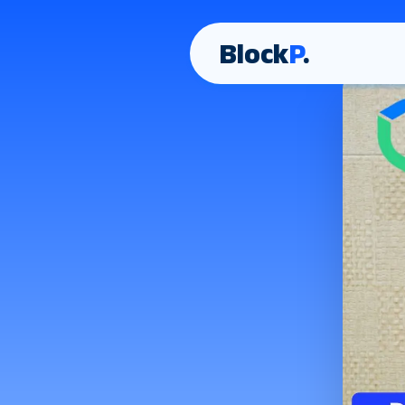
Block
P
.